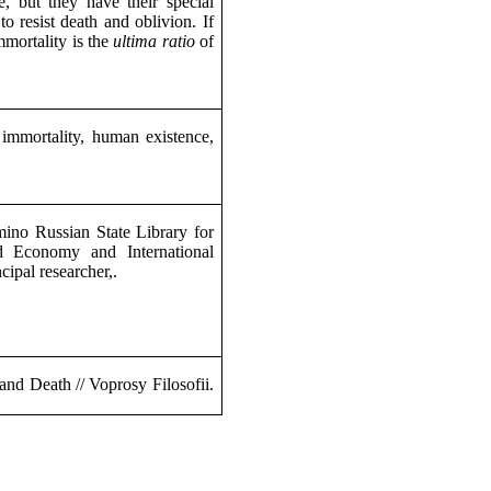
e, but they have their special
o resist death and oblivion. If
immortality is the
ultima ratio
of
, immortality, human existence,
mino Russian State Library for
d Economy and International
pal researcher,.
 and Death
// Voprosy Filosofii.