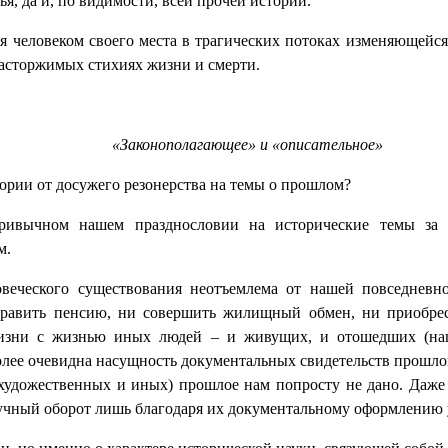
, да и, по видимости, всей прочей истории.
я человеком своего места в трагических потоках изменяющейс
ерасторжимых стихиях жизни и смерти.
«Законополагающее» и «описательное»
тории от досужего резонерства на темы о прошлом?
привычном нашем празднословии на исторические темы за
м.
овеческого существования неотъемлема от нашей повседнев
ыправить пенсию, ни совершить жилищный обмен, ни приобре
изни с жизнью иных людей – и живущих, и отошедших (наши
лее очевидна насущность документальных свидетельств прошлог
 художественных и иных) прошлое нам попросту не дано. Даже
научный оборот лишь благодаря их документальному оформлению