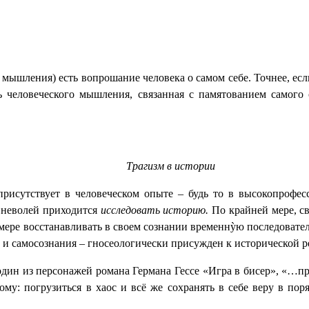
 мышления) есть вопрошание человека о самом себе. Точнее, есл
ь человеческого мышления, связанная с памятованием самого 
Трагизм в истории
исутствует в человеческом опыте – будь то в высокопрофесс
 неволей приходится
исследовать историю.
По крайней мере, с
й мере восстанавливать в своем сознании временнỳю последовате
и и самосознания – гносеологически присужден к исторической 
один из персонажей романа Германа Гессе «Игра в бисер», «…пр
у: погрузиться в хаос и всё же сохранять в себе веру в пор