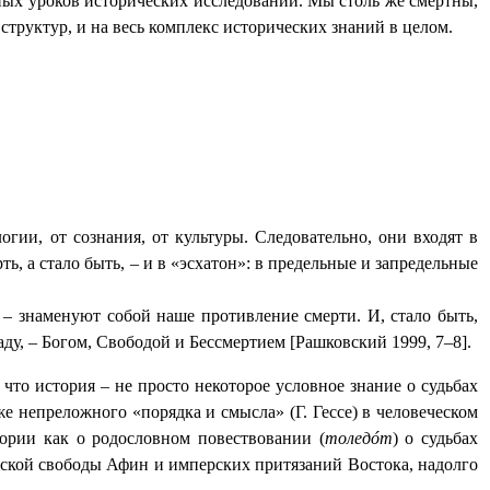
ых уроков исторических исследований. Мы столь же смертны,
структур, и на весь комплекс исторических знаний в целом.
ии, от сознания, от культуры. Следовательно, они входят в
ь, а стало быть, – и в «эсхатон»: в предельные и запредельные
– знаменуют собой наше противление смерти. И, стало быть,
у, – Богом, Свободой и Бессмертием [Рашковский 1999, 7
–
8].
что история – не просто некоторое условное знание о судьбах
же непреложного «порядка и смысла» (Г. Гессе) в человеческом
тории как о родословном повествовании (
толедóт
) о судьбах
анской свободы Афин и имперских притязаний Востока, надолго