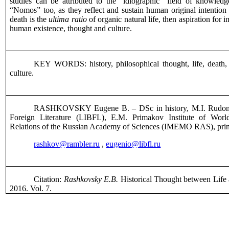
studies can be attributed to the “idiographic” field of knowledg
“Nomos” too, as they reflect and sustain human original intention t
death is the
ultima ratio
of organic natural life, then aspiration for 
human existence, thought and culture.
KEY WORDS:
history, philosophical thought, life, death
culture
.
RASHKOVSKY Eugene B. – D
S
c in history, M.I. Rudo
Foreign Literature (LIBFL), E.M. Primakov Institute of Worl
Relations of the Russian Academy of Sciences (IMEMO RAS), princi
rashkov@rambler.ru
,
eugenio@libfl.ru
Citation:
Rashkovsky E.B.
Historical Thought between Life
2016. Vol.
7
.