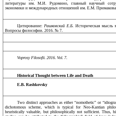
литературы им. М.И. Рудомино, главный научный сотр
экономики и международных отношений им. Е.М. Примакова
Цитирование:
Рашковский Е.Б.
Историческая мысль 
Вопросы философии. 2016. № 7.
Voprosy Filosofii. 2016. Vol. 7.
Historical Thought between Life and Death
E.B. Rashkovsky
Two distinct approaches as either “nomothetic” or “idiogr
dichotomous scheme, which is typical for Neo-Kantian phil
heuristically valuable, but philosophically not sufficient. Thus, hi