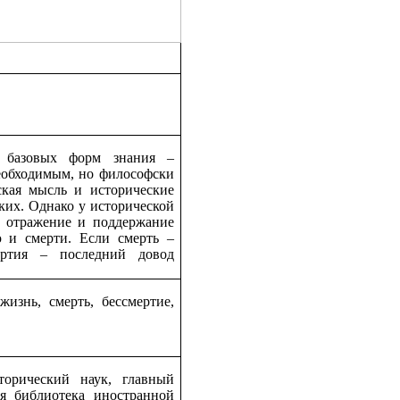
х базовых форм знания –
еобходимым, но философски
ская мысль и исторические
ких. Однако у исторической
: отражение и поддержание
ю и смерти. Если смерть –
ертия – последний довод
жизнь, смерть, бессмертие,
рический наук, главный
я библиотека иностранной