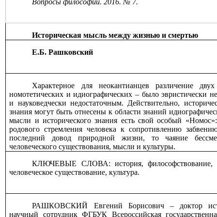
Вопросы философии. 2016. № 7.
Историческая мысль между жизнью и смертью
Е.Б. Рашковский
Характерное для неокантианцев различение дву
номотетических и идиографических – было эвристически н
и науковедчески недостаточным. Действительно, историче
знания могут быть отнесены к области знаний идиографичес
мысли и исторического знания есть свой особый «Номос»
родового стремления человека к сопротивлению забвени
последний довод природной жизни, то чаяние бессм
человеческого существования, мысли и культуры.
КЛЮЧЕВЫЕ СЛОВА:
история, философствование, 
человеческое существование, культура
.
РАШКОВСКИЙ Евгений Борисович – доктор исто
научный сотрудник ФГБУК Всероссийская государственна