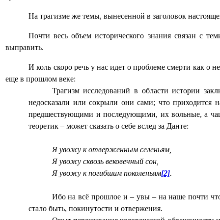
На трагизме же темы, вынесенной в заголовок настояще
Почти весь объем исторического знания связан с те
выправить.
И коль скоро речь у нас идет о проблеме смерти как о
еще в прошлом веке:
Трагизм исследований в области истории закл
недосказали или сокрыли они сами; что приходится н
предшествующими и последующими, их вольные, а чаще 
теоретик – может сказать о себе вслед за Данте:
Я увожу к отверженным селеньям,
Я увожу сквозь вековечный сон,
Я увожу к погибшим поколеньям
[2]
.
Ибо на всё прошлое и – увы – на наше почти чт
стало быть, покинутости и отвержения.