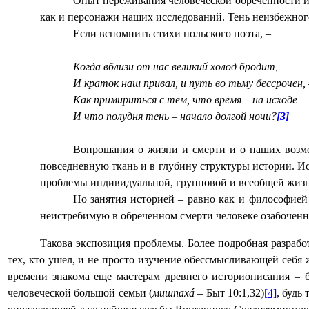
Опыт переживания человеческой обреченности и
как и персонажи наших исследований. Тень неизбежного
Если вспомнить стихи польского поэта, –
Когда вблизи от нас великий холод бродит,
И краток наш привал, и путь во тьму бессрочен, 
Как примириться с тем, что время – на исходе
И что полудня тень – начало долгой ночи?
[3]
Вопрошания о жизни и смерти и о наших возмож
повседневную ткань и в глубину структуры истории. Ист
проблемы индивидуальной, групповой и всеобщей жизни
Но занятия историей – равно как и философией
неистребимую в обреченном смерти человеке озабоченн
Такова экспозиция проблемы. Более подробная разрабо
тех, кто ушел, и не просто изучение обессмысливающей себя ж
времени знакома еще мастерам древнего историописания – б
человеческой большой семьи (
мишпахá –
Быт 10:1,32)
[4]
, будь