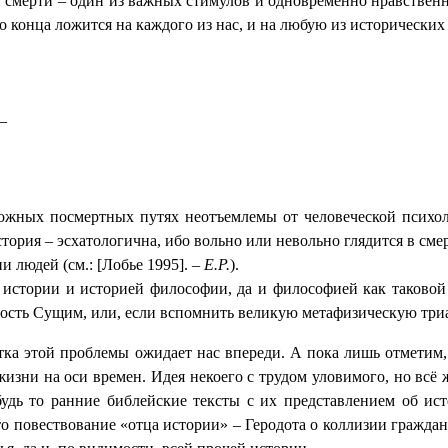
 смерти – один из важных стимулов и одновременно нравственн
 конца ложится на каждого из нас, и на любую из исторических 
–
ных посмертных путях неотъемлемы от человеческой психолог
ория – эсхатологична, ибо вольно или невольно глядится в смерт
 людей (см.: [Лобье 1995]. –
Е.Р.
).
 истории и историей философии, да и философией как таковой 
ость Сущим, или, если вспомнить великую метафизическую триад
тка этой проблемы ожидает нас впереди. А пока лишь отметим, 
изни на оси времен. Идея некоего с трудом уловимого, но всё 
удь то ранние библейские тексты с их представлением об ис
 то повествование «отца истории» – Геродота о коллизии гражд