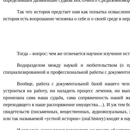
определившей дальнейшие судьбы Восточного Средиземноморья
Так что история предстает нам как попытка осмыслени
история есть вопрошание человека о себе и о своей среде в н
Тогда – вопрос: чем же отличается научное изучение ис
Водоразделом между наукой и любительством (о 
специализированной и профессиональной работы с документо
Вообще, работа с документальной базой нашего чел
устроиться на работу, ни наладить процесс лечения, ни в
пронизана сама наша судьба, сама сопряженность нашей ж
переходящего в наше распоряжение имущества…). И уж тем бо
свидетельств (письменных, вещественных, аудиовизуальных,
или так называемой «устной истории» (
oral
history
) входят в 