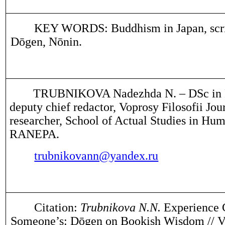
KEY WORDS: Buddhism in Japan, scri
Dōgen, Nōnin.
TRUBNIKOVA Nadezhda N. ‒ DSc in P
deputy chief redactor, Voprosy Filosofii Jou
researcher, School of Actual Studies in Hum
RANEPA.
trubnikovann@yandex.ru
Citation:
Trubnikova N.N.
Experience 
Someone’s: Dōgen on Bookish Wisdom // V