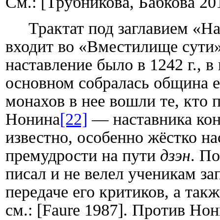
См.: [Трубникова, Бабкова 201
Трактат под заглавием «Н
входит во «Вместилище сути»
наставление было в 1242 г., в
основном собралась община е
монахов в нее вошли те, кто
Нонина
[22]
— наставника ко
известно, особенно жёстко на
премудрости на пути
дзэн
. П
писал и не велел ученикам за
передаче его критиков, а так
см.: [
Faure
1987]. Против Нон