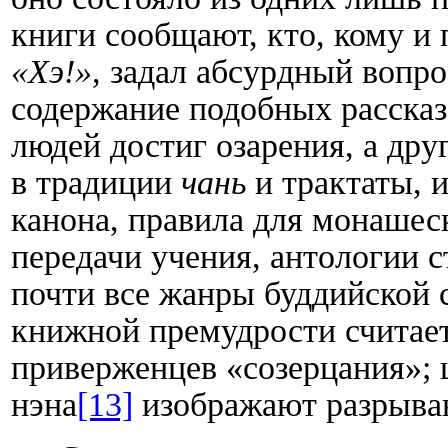
книги сообщают, кто, кому и 
«Хэ!»
, задал абсурдный вопро
содержание подобных рассказо
людей достиг озарения, а дру
в традиции
чань
и трактаты, и
канона, правила для монашес
передачи учения, антологии с
почти все жанры буддийской 
книжной премудрости считает
приверженцев «созерцания»; 
нэна
[13]
изображают разрыва