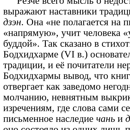
Резче всего мысль о недо
выражают наставники традици
дзэн
. Она «не полагается на 
«напрямую», учит человека «
буддой». Так сказано в стих
Бодхидхарме (
VI
в.) основат
традиции, и её почитатели не
Бодхидхармы вывод, что книг
отвергает как заведомо негод
молчанию, невнятным выкри
изречениям, где слова сами с
письменное наследие
чань
и
д
оно состояло из одних лишь 