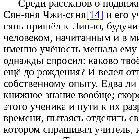
Среди рассказов о подви
Сян-яня Чжи-сяня
[14]
и его у
сянь пришёл к Лин-ю, будучи
человеком, начитанным и в ми
именно учёность мешала ему 
однажды спросил: каково тво
ещё до рождения? И велел отв
собственному опыту. Едва ли 
книжное знание вообще; скор
этого ученика и пути к их р
времени, пытаясь отделить с
котором спрашивал учитель, и