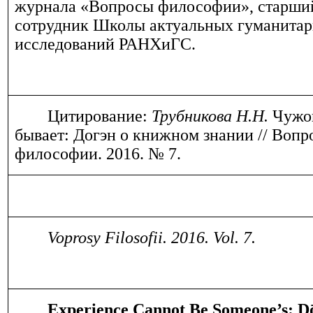
журнала «Вопросы философии», старши
сотрудник Школы актуальных гуманита
исследований РАНХиГС.
Цитирование:
Трубникова Н.Н.
Чужог
бывает: Догэн о книжном знании // Воп
философии. 2016. № 7.
Voprosy Filosofii. 201
6
. Vol.
7
.
Experience Cannot Be Someone’s: D