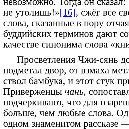
невозможно. Тогда он сказал
не утолишь!»
[16]
, сжёг все с
слова, сказанные в пору отча
буддийских терминов дают со
качестве синонима слова «кн
Просветления Чжи-сянь до
подметал двор, от взмаха ме
ствол бамбука, и этот стук п
Приверженцы
чань
, сопостав
подчеркивают, что для озаре
больше, чем любые слова. Од
одном знаменитом рассказе —