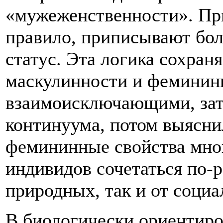
«мужеженственности». При
правило, приписывают бо
статус. Эта логика сохран
маскулинности и фемининн
взаимоисключающими, зат
континуума, потом выясни
фемининные свойства мно
индивидов сочетаться по-р
природных, так и от соци
В биологически ориентиро