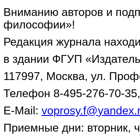
Вниманию авторов и под
философии»!
Редакция журнала находи
в здании ФГУП «Издатель
117997, Москва, ул. Проф
Телефон 8-495-276-70-35,
E
-
Mail
:
voprosy
.
f
@
yandex
.
Приемные дни: вторник, ч