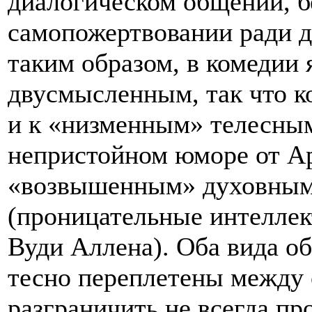
диалогическом общении, 
самопожертвовании ради д
таким образом, в комедии
двусмысленным, так что ко
и к «низменным» телесным
непристойном юморе от Ар
«возвышенным» духовным
(проницательные интеллек
Вуди Аллена). Оба вида об
тесно переплетены между с
разграничить не всегда пр