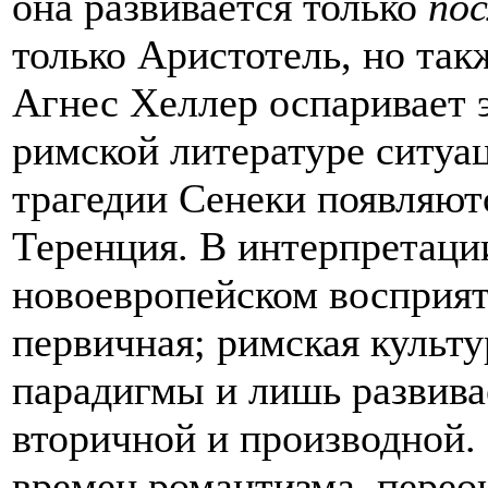
она развивается только
по
только Аристотель, но так
Агнес Хеллер оспаривает э
римской литературе ситуа
трагедии Сенеки появляют
Теренция. В интерпретации
новоевропейском восприят
первичная; римская культу
парадигмы и лишь развивае
вторичной и производной.
времен романтизма, перео