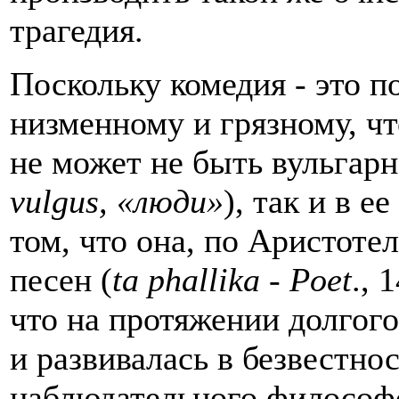
трагедия.
Поскольку комедия - это 
низменному и грязному, что
не может не быть вульгарно
vulgus
, «люди»
), так и в 
том, что она, по Аристоте
песен (
ta
phallika
-
Poet
., 
что на протяжении долгог
и развивалась в безвестнос
наблюдательного философс