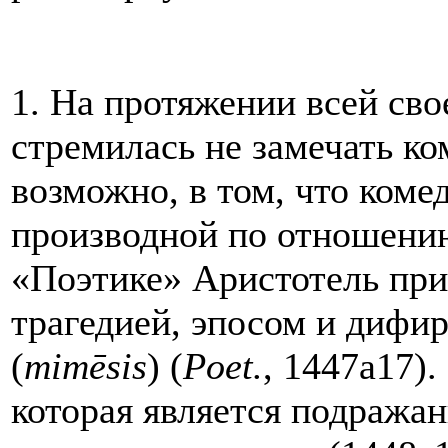
1. На протяжении всей св
стремилась не замечать ко
возможно, в том, что коме
производной по отношению
«Поэтике» Аристотель при
трагедией, эпосом и дифи
(
mim
ē
sis
) (
Poet
.
, 1447a17).
которая является подража