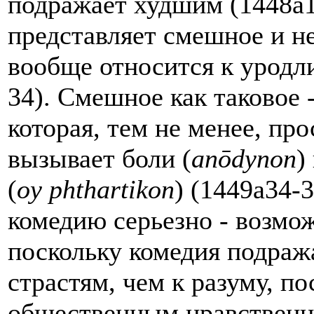
подражает худшим (1448a16
представляет смешное и не
вообще относится к уродл
34). Смешное как таковое -
которая, тем не менее, про
вызывает боли (
an
ō
dynon
)
(
oy
phthartikon
) (1449a34-
комедию серьезно - возмо
поскольку комедия подраж
страстям, чем к разуму, п
общественным нравственн