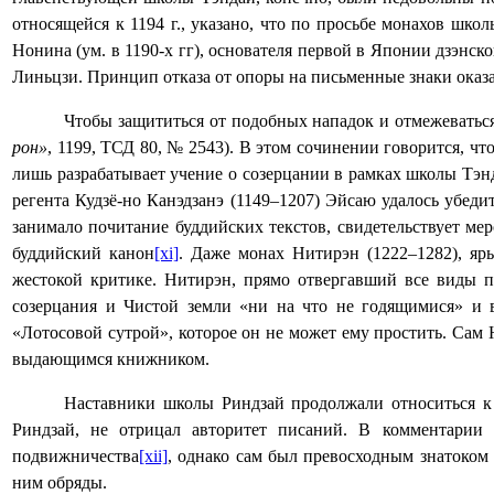
относящейся к 1194 г., указано, что по просьбе монахов шко
Нонина (ум. в 1190-х гг), основателя первой в Японии дзэнс
Линьцзи. Принцип отказа от опоры на письменные знаки оказал
Чтобы защититься от подобных нападок и отмежеваться
рон»
, 1199, ТСД 80, № 2543). В этом сочинении говорится, чт
лишь разрабатывает учение о созерцании в рамках школы Тэн
регента Кудзё-но Канэдзанэ (1149–1207) Эйсаю удалось убеди
занимало почитание буддийских текстов, свидетельствует мер
буддийский канон
[xi]
. Даже монах Нитирэн (1222‒1282), яр
жестокой критике. Нитирэн, прямо отвергавший все виды 
созерцания и Чистой земли «ни на что не годящимися» и 
«Лотосовой сутрой», которое он не может ему простить. Сам 
выдающимся книжником.
Наставники школы Риндзай продолжали относиться к 
Риндзай, не отрицал авторитет писаний. В комментарии
подвижничества
[xii]
, однако сам был превосходным знатоком
ним обряды.