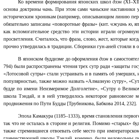
Ко времени формирования японских школ
дзэн
(
XI
‒
XI
основа доктрины
чань
. При этом сами чаньские наставники 
историческим хроникам (например, описывающим линию перед
обязательно записаны «поворотные фразы» (кит.
чжуань ю
, я
как вспомогательное средство эти истории играли огромну
просветления. Считалось, что фраза, слово, жест, которые ко
прочно утвердилась в традиции. Сборники гун-аней стояли в
В японском буддизме до оформления
дзэн
в самостояте
794) были распространены чтения трех сутр ради «защиты гос
«Лотосовой сутры» стали устраивать и в память об умерших, 
популярностью, также можно назвать «Алмазную сутру»,
«Сут
будде по имени Неизмеримое Долголетие», «Сутру о Велико
школа Тэндай, и в ней утвердилось некоторое равновесие 
продвижения по Пути Будды [Трубникова, Бабкова 2014, 232].
Эпоха Камакура (1185‒1333), время становления первог
так что не осталась в стороне и религия. Помимо «старых» б
также стремившиеся отвоевать себе место при императорско
главенствующей школы Тэндай, конечно, были недовольны по