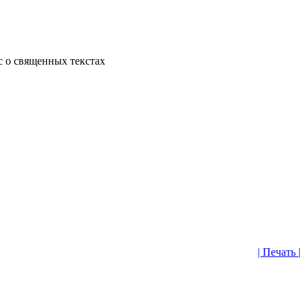
с о священных текстах
| Печать |