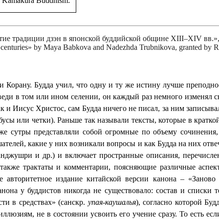
in Kamakura Buddhism:
тие традиции дзэн в японской буддийской общине XIII‒XIV вв.
centuries» by Maya Babkova and Nadezhda Trubnikova, granted by Ru
 Корану. Будда учил, что одну и ту же истину лучше преподнос
еди в том или ином селении, он каждый раз немного изменял с
к и Иисус Христос, сам Будда ничего не писал, за ним записыва
 бусы или четки). Раньше так называли тексты, которые в кратк
е сутры представляли собой огромные по объему сочинения,
шателей, какие у них возникали вопросы и как Будда на них отв
нджушри и др.) и включает пространные описания, перечисле
также трактаты и комментарии, поясняющие различные аспект
е авторитетное издание китайской версии канона ‒ «Заново 
анона у буддистов никогда не существовало: состав и списки т
ти в средствах» (санскр.
упая-каушалья
), согласно которой Буд
люзиям, не в состоянии усвоить его учение сразу. То есть если 