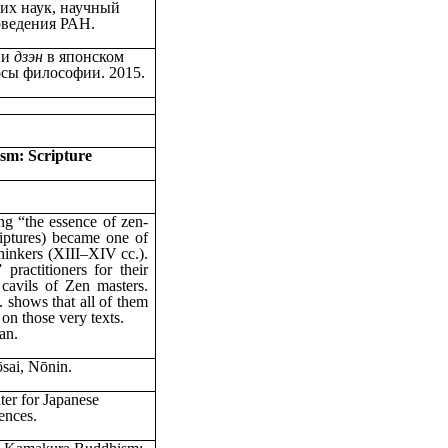
х наук, научный
оведения РАН.
ии
дзэн
в японском
осы философии. 2015.
sm: Scripture
ng “the essence of zen-
iptures) became one of
thinkers (XIII‒XIV cc.).
ractitioners for their
 cavils of Zen masters.
. shows that all of them
on those very texts.
an.
sai, Nōnin
.
er for Japanese
ences.