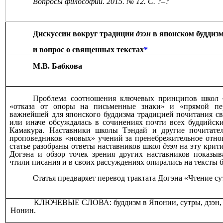
Вопросы философии. 2015. № 12. С. ?‒?
Дискуссии вокруг традиции
дзэн
в японском буддиз
и вопрос о священных текстах
*
М.В. Бабкова
Проблема соотношения ключевых принципов школ 
«отказа от опоры на письменные знаки» и «прямой пе
важнейшей для японского буддизма традицией почитания св
или иначе обсуждалась в сочинениях почти всех буддийск
Камакура. Наставники школы Тэндай и другие почитател
проповедников «новых» учений за пренебрежительное отно
статье разобраны ответы наставников школ
дзэн
на эту крити
Догэна и обзор точек зрения других наставников показыва
чтили писания и в своих рассуждениях опирались на тексты 
Статья предваряет перевод трактата Догэна «Чтение су
КЛЮЧЕВЫЕ СЛОВА: буддизм в Японии, сутры, дзэн, 
Нонин.