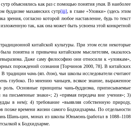
х сутр объяснялись как раз с помощью понятия
упая.
В наиболее
ом буддизме махаянских сутр
[iii]
, в главе «Уловки» (здесь этим
ка зрения, согласно которой любое наставление, будь то текст
 изложенную так, как она может быть усвоена этой конкретной
традиционной китайской культуры. При этом если некоторые
 была понятна и привычна китайским мыслителям, оказалось
и невыразима. Даже саму философию они относили к «уловкам»,
зорных порождений сознания
[Торчинов 2000, 78]
. В китайских
л. В традиции
чань
(яп.
дзэн
), чьи школы исследователи считают
ень глубоко. По мнению чаньцев, всякое знание, выраженное
ую роль. Основные принципы чань-буддизма, приписываемые
ы на письменные знаки»; 2) «прямая передача вне учения»; 3)
удды в нем); 4) требование «выявляя собственную природу,
ков позже времени жизни самого Бодхидхармы. По отдельности
ань Шань-цин, монах из школы Юньмэнь (работал в 1088–1108
 отсылкой к Бодхидхарме.