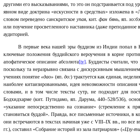
другими его высказываниями, то это он подстраивается под у
явном виде доктрина «искусности в средствах» изложена в «
словом переведено санскритское
упая
, кит.
фан бянь
, яп.
хо:б
или поучение просветленного наставника (даже преподанное в
аудиторией.
В первые века нашей эры буддизм из Индии попал в 
ключевые положения буддийского вероучения в корне проти
апофатическое описание абсолюта
[iv]
. Буддисты считали, что
поскольку та неразрывно связана с дискурсивным мышление
учениях понятие
«дао»
(яп.
до:
) трактуется как единая, недел
наиболее китаизированными, идея невозможности описания ч
словами, и в том числе тексты сутр, не подходит для по
Бодхидхарме (
кит. Путидамо, яп. Дарума, 440
–
528/536
), осн
«указание непосредственно на сознание» (стремление к пр
становиться буддой». Правда, все письменные источники, в 
они встречаются в текстах начиная уже с
VIII
‒
IX
вв., но все 
гг.), составил «Собрание историй из зала патриархов» (
«Цзу-ти