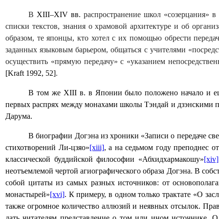
В
XIII
‒
XIV
вв.
распространение школ «созерцания» в 
списки текстов, знания о храмовой архитектуре и об органи
образом, те японцы, кто хотел с их помощью обрести переда
заданных языковым барьером, общаться с учителями «посред
осуществить «прямую передачу» с «указанием непосредствен
[
Kraft
1992, 52]
.
В том же
XIII
в. в Японии было положено начало и ещ
первых распрях между монахами школы Тэндай и дзэнскими п
Дарума.
В биографии Догэна из хроники «Записи о передаче све
стихотворений Ли-цзяо»
[xiii]
, а на седьмом году преподнес 
классической буддийской философии «Абхидхармакошу»
[xiv]
неотъемлемой чертой агиографического образа Догэна. В собс
собой цитаты из самых разных источников: от основополаг
монастырей»
[xvi]
. К примеру, в одном только трактате
«О засл
также огромное количество аллюзий и неявных отсылок. Прав
дать читателям представление о том или ином источнике. О