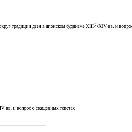
круг традиции дзэн в японском буддизме XIIIXIV вв. и вопро
V вв. и вопрос о священных текстах