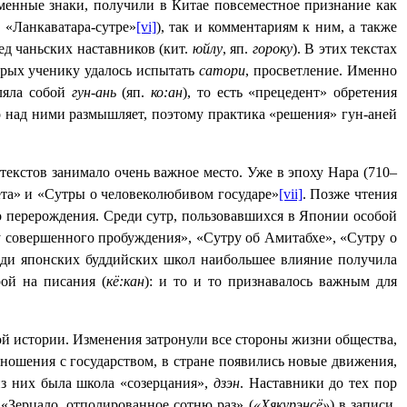
ьменные знаки, получили в Китае повсеместное признание как
 «Ланкаватара-сутре»
[vi]
), так и комментариям к ним, а также
д чаньских наставников (кит.
юйлу
, яп.
гороку
). В этих текстах
торых ученику удалось испытать
сатори
, просветление. Именно
вляла собой
гун-ань
(яп.
ко:ан
), то есть «прецедент» обретения
дно над ними размышляет, поэтому практика «решения» гун-аней
текстов занимало очень важное место. Уже в эпоху Нара (710‒
ета» и «Сутры о человеколюбивом государе»
[vii]
. Позже чтения
го перерождения. Среди сутр, пользовавшихся в Японии особой
у совершенного пробуждения»,
«Сутру об Амитабхе»,
«Сутру о
еди японских буддийских школ наибольшее влияние получила
ой на писания (
кё:кан
): и то и то признавалось важным для
ой истории. Изменения затронули все стороны жизни общества,
тношения с государством, в стране появились новые движения,
из них была школа «созерцания»,
дзэн
. Наставники до тех пор
Зерцало, отполированное сотню раз» (
«Хякурэнсё»
) в записи,