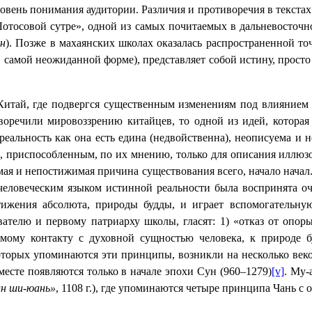
ровень понимания аудитории. Различия и противоречия в текста
Лотосовой сутре», одной из самых почитаемых в дальневосточн
эн
). Позже в махаянских школах оказалась распространенной точ
 самой неожиданной форме), представляет собой истину, просто
Китай, где подвергся существенным изменениям под влиянием 
воречили мировоззрению китайцев, то одной из идей, которая
 реальность как она есть едина (недвойственна), неописуема 
м, приспособленным, по их мнению, только для описания иллю
имая и непостижимая причина существования всего, начало нача
еловеческим языком истинной реальности была воспринята оч
стижения абсолюта, природы будды, и играет вспомогательн
ователю и первому патриарху школы, гласят: 1) «
отказ от опор
ямому контакту с духовной сущностью человека, к природе б
которых упоминаются эти принципы, возникли на несколько ве
вместе появляются только в начале эпохи Сун (960‒1279)
[v]
. Му-
н ши-юань»
, 1108 г.), где упоминаются четыре принципа Чань с