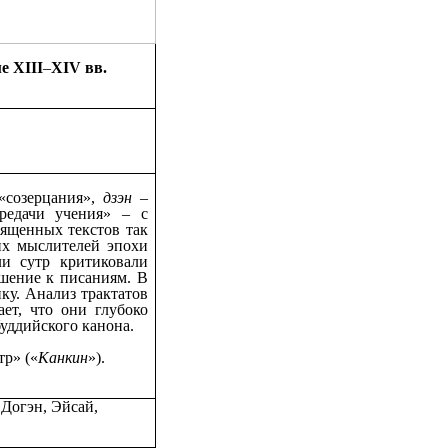
ме
XIII
‒
XIV
вв.
«созерцания»,
дзэн
–
редачи учения» – с
ященных текстов так
их мыслителей эпохи
и сутр критиковали
шение к писаниям. В
ку. Анализ трактатов
ет, что они глубоко
буддийского канона.
тр» («
Канкин
»).
Догэн, Эйсай,