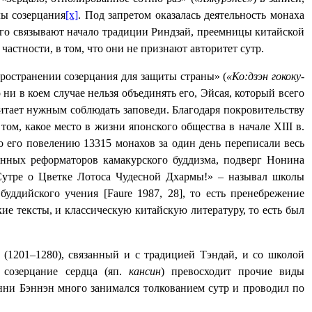
ы созерцания
[x]
. Под запретом оказалась деятельность монаха
рого связывают начало традиции Риндзай, преемницы китайской
астности, в том, что они не признают авторитет сутр.
ространении созерцания для защиты страны» (
«Ко:дзэн гококу-
ни в коем случае нельзя объединять его, Эйсая, который всего
итает нужным соблюдать заповеди. Благодаря покровительству
 том, какое место в жизни японского общества в начале
XIII
в.
по его повелению 13315 монахов за один день переписали весь
енных реформаторов камакурского буддизма, подверг Нонина
Сутре о Цветке Лотоса Чудесной Дхармы!» – называл школы
буддийского учения [
Faure
1987, 28], то есть пренебрежение
ие тексты, и классическую китайскую литературу, то есть был
 (
1201‒1280), связанный и с традицией Тэндай, и со школой
 созерцание сердца (яп.
кансин
) превосходит прочие виды
Энни Бэннэн много занимался толкованием сутр и проводил по