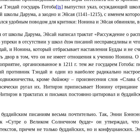
лы Тэндай государь Готоба
[ix]
выпустил указ, осуждающий школ
кой школы Дарума, а заодно и Эйсая (1141–1215), с именем кото
ся удобным поводом для критики: Нонина и Эйсая обвиняли, в ч
 от школы Дарума, Эйсай написал трактат «Рассуждение о расп
о упреки в отсутствии у школ
дзэн
писаний несправедливы и что 
дай, и Нонина, который отбрасывает наставления Будды и не сч
ть двор в том, что он не имеет отношения к учению Нонина. О
оприятие, организованное в 1211 г. тем же государем Готоба: 
ый противник Тэндай и один из наиболее радикально настро
подвижничества, кроме
даймоку
– произнесения слов «Слава 
всячески ругал их. Нитирэн приписывает Нонину отрицание 
Нитирэн в трактатах и письмах постоянно цитировал и буддийск
буддийским писаниям весьма почтительно. Так, Энни Бэннэн
 к «Сутре о Великом Солнечном будде» он утверждал, что
 текстов, причем не только буддийских, но и конфуцианских. 