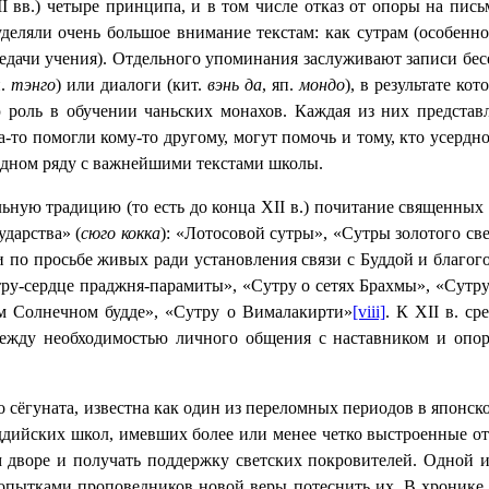
II
вв.) четыре принципа, и в том числе отказ от опоры на пис
уделяли очень большое внимание текстам: как сутрам (особенно
ачи учения). Отдельного упоминания заслуживают записи бесе
п.
тэнго
) или диалоги (кит.
вэнь да
, яп.
мондо
), в результате ко
ю роль в обучении чаньских монахов. Каждая из них предста
гда-то помогли кому-то другому, могут помочь и тому, кто усер
 одном ряду с важнейшими текстами школы.
льную традицию (то есть до конца
XII
в.) почитание священных 
ударства» (
сюго кокка
):
«Лотосовой сутры», «Сутры золотого св
и по просьбе живых ради установления связи с Буддой и благо
ру-сердце праджня-парамиты», «Сутру о сетях Брахмы», «Сутр
м Солнечном будде», «Сутру о Вималакирти»
[viii]
. К
XII
в. ср
между необходимостью личного общения с наставником и опор
о сёгуната, известна как один из переломных периодов в японск
уддийских школ, имевших более или менее четко выстроенные о
м дворе и получать поддержку светских покровителей. Одной 
пытками проповедников новой веры потеснить их. В хронике «