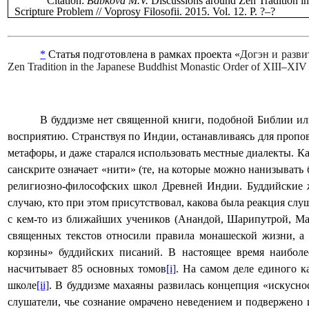
Citation:
Babkova M.V.
Discussions around Zen Tradition 
Scripture Problem // Voprosy Filosofii. 2015. Vol. 12. P. ?‒?
*
Статья подготовлена в рамках проекта «
Догэн и разви
Zen Tradition in the Japanese Buddhist Monastic Order of XIII
‒
XIV 
В буддизме нет священной книги, подобной Библии или
восприятию. Странствуя по Индии, останавливаясь для пропов
метафоры, и даже старался использовать местные диалекты. Ка
санскрите означает «нити» (те, на которые можно нанизывать
религиозно-философских школ Древней Индии. Буддийские ж
случаю, кто при этом присутствовал, какова была реакция слу
с кем-то из ближайших учеников (Анандой, Шарипутрой, Ма
священных текстов относили правила монашеской жизни, а 
корзины» буддийских писаний. В настоящее время наиболе
насчитывает 85 основных томов
[i]
. На самом деле единого к
школе
[ii]
. В буддизме махаяны развилась концепция «искуснос
слушатели, чье сознание омрачено неведением и подвержено ил