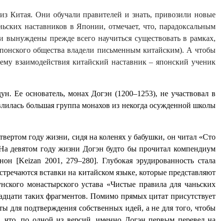
з Китая. Они обучали правителей и знать, привозили новые
ньских наставников в Японии, отмечает, что, парадоксальным
ли вынуждены прежде всего научиться существовать в рамках,
японского общества владели письменным китайским). А чтобы
хему взаимодействия китайский наставник – японский ученик
н. Ее основатель, монах Догэн (1200‒1253), не участвовал в
лилась большая группа монахов из некогда осужденной школы
четвертом году жизни, сидя на коленях у бабушки, он читал «Сто
 На девятом году жизни Догэн будто бы прочитал компендиум
канон
[
Keizan
2001, 279‒280]
. Глубокая эрудированность стала
стречаются вставки на китайском языке, которые представляют
нского монастырского устава
«Чистые правила для чаньских
адцати таких фрагментов.
Помимо прямых цитат присутствует
ы для подтверждения собственных идей, а не для того, чтобы
, что, по одной из версий, именно Догэн первым перевел на