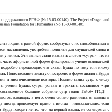
», поддержанного РГНФ (№ 15-03-00140).
The Project «Dogen and
ssian Foundation for Humanities (No 15-03-00140).
ить людям в разной форме, сообразуясь с их способностями к
вои наставления, употребляя понятные для слушателей слова и
ли ученики. Эти записи стали называть словом «сутры», что на
ой, часто афористичной форме фиксировали учение основателей
 подробно передающие, что сказал Будда по тому или иному
ечал. Повествование зачастую построено в форме диалога Будды
ния и многочисленные повторы. Помимо самих сутр, к числу
ы учения Будды; сутры, уставы и трактаты составляют «три
составленное большое собрание сутр годов Тайсё» [ТСД] ‒
екстов, входящих в него, очень сильно разнились от школы к
да иногда проповедует прямо, а иногда – иносказательно, если
Будда говорит нечто, что, на первый взгляд, не согласуется с