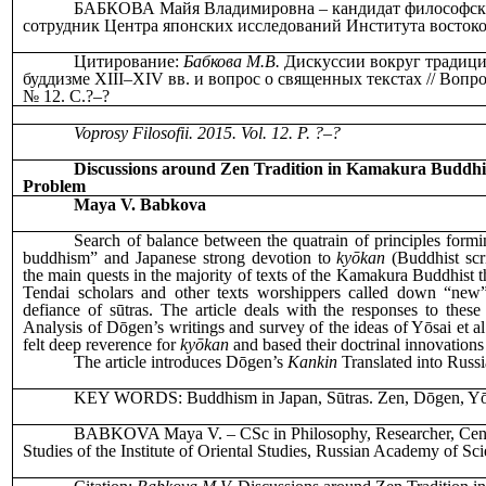
БАБКОВА Майя Владимировна ‒ кандидат философски
сотрудник Центра японских исследований Института восток
Цитирование:
Бабкова М.В.
Дискуссии вокруг традиц
буддизме XIII‒XIV вв. и вопрос о священных текстах // Вопр
№ 12. С.?‒?
Voprosy Filosofii. 2015. Vol.
12
. P. ?‒?
Discussions around Zen Tradition in Kamakura Buddhi
Problem
Maya V. Babkova
Search of balance between the quatrain of principles formi
buddhism” and Japanese strong devotion to
kyōkan
(Buddhist scr
the main quests in the majority of texts of the Kamakura Buddhist 
Tendai scholars and other texts worshippers called down “new” p
defiance of sūtras. The article deals with the responses to these
Analysis of Dōgen’s writings and survey of the ideas of Yōsai et al
felt deep reverence for
kyōkan
and based their doctrinal innovations 
The article introduces Dōgen’s
Kankin
Translated into Russi
KEY WORDS: Buddhism in Japan, Sūtras. Zen, Dōgen, Yō
BABKOVA Maya V. ‒ CSc in Philosophy, Researcher, Cent
Studies of the Institute of Oriental Studies, Russian Academy of Sci