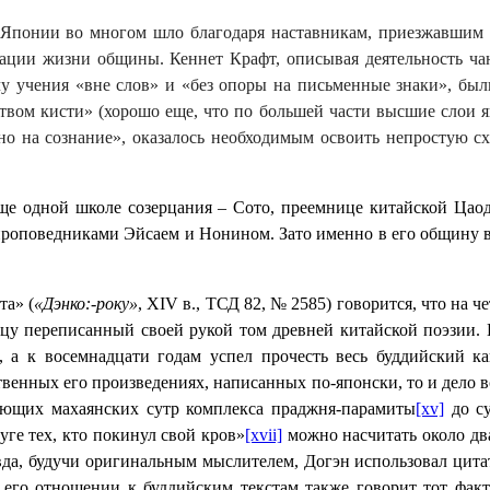
Японии во многом шло благодаря наставникам, приезжавшим и
зации жизни общины. Кеннет Крафт, описывая деятельность ча
чу учения «вне слов» и «без опоры на письменные знаки», бы
ством кисти» (хорошо еще, что по большей части высшие слои 
но на сознание», оказалось необходимым освоить непростую с
е одной школе созерцания – Сото, преемнице китайской Цаоду
роповедниками Эйсаем и Нонином. Зато именно в его общину в
та» (
«
Дэнко:-року
»
, XIV в., ТСД 82, № 2585) говорится, что на 
отцу переписанный своей рукой том древней китайской поэзии.
, а к восемнадцати годам успел прочесть весь буддийский 
твенных его произведениях, написанных по-японски, то и дело в
ающих махаянских сутр комплекса праджня-парамиты
[xv]
до су
уге тех, кто покинул свой кров»
[xvii]
можно насчитать около дв
да, будучи оригинальным мыслителем, Догэн использовал цитат
 его отношении к буддийским текстам также говорит тот факт