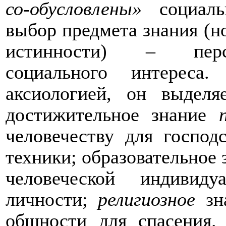
со-обусловлены»
социальн
выбор предмета знания (но
истинности) – персп
социального интереса
аксиологией, он выдел
достижительное знание
человечеству для госпо
техники; образовательное
человеческой индивид
личности;
религиозное
зна
общности для спасения.