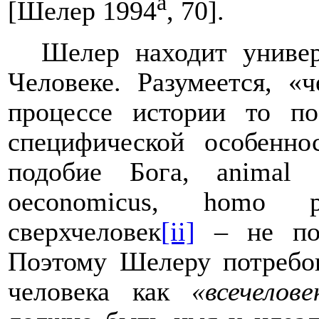
а
[Шелер 1994
, 70].
Шелер находит униве
Человеке. Разумеется, «
процессе истории то п
специфической особенн
подобие Бога, animal 
oeconomicus
,
homo
сверхчеловек
[ii]
– не под
Поэтому Шелеру потребов
человека как
«всечелове