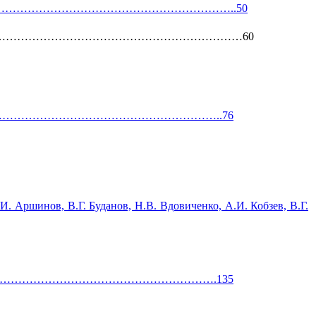
памяти…………………………………………………………………………..50
……………………………………………………………………………………………60
ности………………………………………………………………………..76
И. Аршинов, В.Г. Буданов, Н.В. Вдовиченко, А.И. Кобзев, В.Г.
……………………………………………………………………………….135