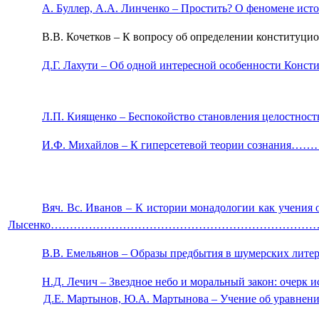
А. Буллер, А.А. Линченко ‒ Простить? О фе
В.В. Кочетков ‒ К вопросу об определен
Д.Г. Лахути ‒ Об одной интересной особенности Кон
Л.П. Киященко ‒ Беспокойство становления 
И.Ф. Михайлов ‒ К гиперсетевой теории соз
Вяч. Вс. Иванов ‒ К истории монадологии как учения
Лысенко…………………………………………………………………
В.В. Емельянов ‒ Образы предбытия в шумерских ли
Н.Д. Лечич ‒ Звездное небо и моральный
Д.Е. Мартынов, Ю.
А.
Мартынова ‒ Учение об уравнен