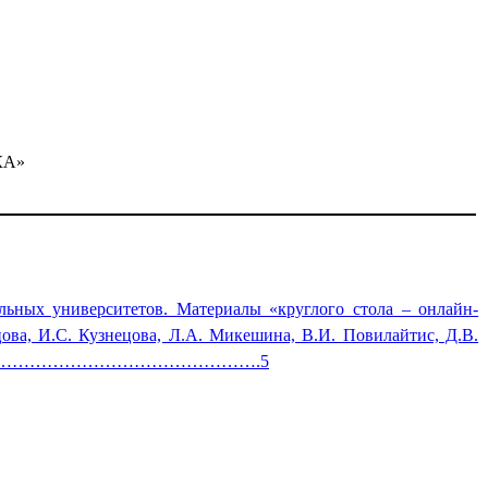
КА»
льных университетов. Материалы «круглого стола – онлайн-
ова, И.С. Кузнецова, Л.А. Микешина, В.И. Повилайтис, Д.В.
 С.Е. Ячин……………………………………………….5