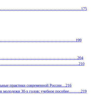
логий……………………………………………………………………………175
)…………………………………………………………………………………199
………………………………………………….204
нции)………………………………………………………………………..210
иальные практики современной России…216
азами молодежи 30-х годов: учебное пособие………219