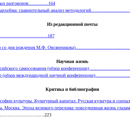
ченных разговоров………….164
ера и К. Манхейма: сравнительный анализ методо
Из редакционной почты
го? ………………………………..187
 (К 100-летию со дня рождения М.Ф. Овсянникова
Научная жизнь
сийского самосознания (обзор конференции)
………………………
лога культур (обзор международной научной конфере
Критика и библиография
софии культуры. Культурный капитал. Русская культура и соц
ьева. Москва. Эпоха великого перелома: повседневная жизнь гл
……………………………
.223