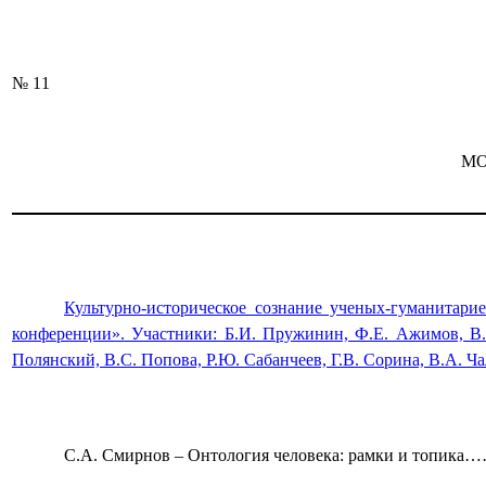
№ 11
М
Культурно-историческое сознание ученых-гуманитари
конференции». Участники: Б.И. Пружинин, Ф.Е. Ажимов, В.В
Полянский, В.С. Попова, Р.Ю. Сабанчеев, Г.В. Сорина
С.А. Смирнов ‒ Онтология человека: рамки и