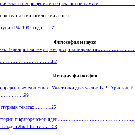
номене исторического непрощения и непреклонной 
ии конституционализма: аксиологический аспект
ституции РФ 1992 года……71
Философия и наука
целостностью. Вариации на тему трансдисциплинар
нания………………………………….87
История философии
 о прерывных единствах. Участники дискуссии:
В.В. Аристов, В.
………..99
тературных текстах………125
 закон: очерк истории пифагорейской идеи……………
ии людей Лю Ши-пэя…..153