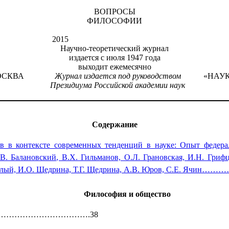
ВОПРОСЫ
ФИЛОСОФИИ
2015
Научно-теоретический журнал
издается с июля 1947 года
выходит ежемесячно
ОСКВА
Журнал издается под руководством
«НАУ
Президиума Российской академии наук
Содержание
ев в контексте современных тенденций в науке: Опыт федера
. Балановский, В.Х. Гильманов, О.Л. Грановская, И.Н. Грифц
, В.А. Чалый, И.О. Щедрина, Т.Г. Щедрина, А.В. Юров,
Философия и общество
 топика……………………………….38