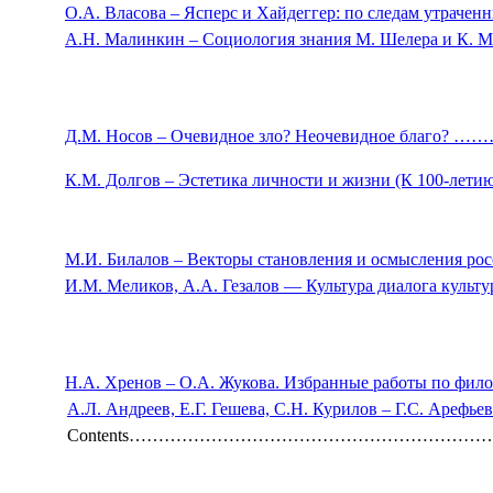
О.А. Власова ‒ Ясперс и Хайдеггер: по следам утра
А.Н. Малинкин ‒ Социология знания М. Шел
Д.М. Носов ‒ Очевидное зло? Неочевидное бла
К.М. Долгов ‒ Эстетика личности и жизни
М.И. Билалов ‒
Векторы становления и осмысления рос
И.М. Меликов, А.А. Гезалов — Культура диа
Н.А. Хренов ‒ О.А. Жукова. Избранные работы по фило
А.Л. Андреев, Е.Г. Гешева, С.Н. Курилов – Г.С. Ареф
Contents…………………………………………………