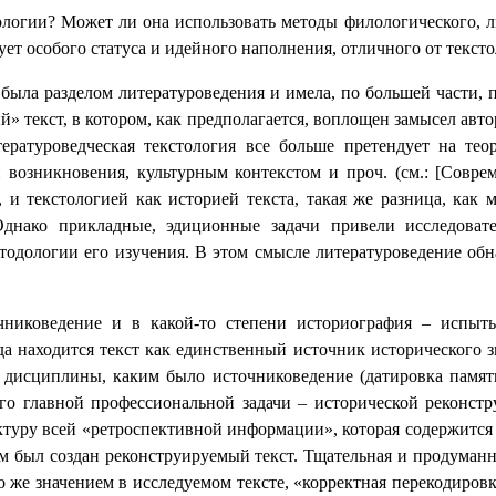
огии? Может ли она использовать методы филологического, ли
ует особого статуса и идейного наполнения, отличного от текст
 была разделом литературоведения и имела, по большей части, 
» текст, в котором, как предполагается, воплощен замысел авт
ературоведческая текстология все больше претендует на тео
 возникновения, культурным контекстом и проч. (см.: [Соврем
, и текстологией как историей текста, такая же разница, как
Однако прикладные, эдиционные задачи привели исследовате
етодологии его изучения. В этом смысле литературоведение обн
иковедение и в какой-то степени историография – испытыв
да находится текст как единственный источник исторического з
 дисциплины, каким было источниковедение (датировка памятни
его главной профессиональной задачи – исторической реконс
ктуру всей «ретроспективной информации», которая содержится в
ом был создан реконструируемый текст. Тщательная и продуманна
 же значением в исследуемом тексте, «корректная перекодировка