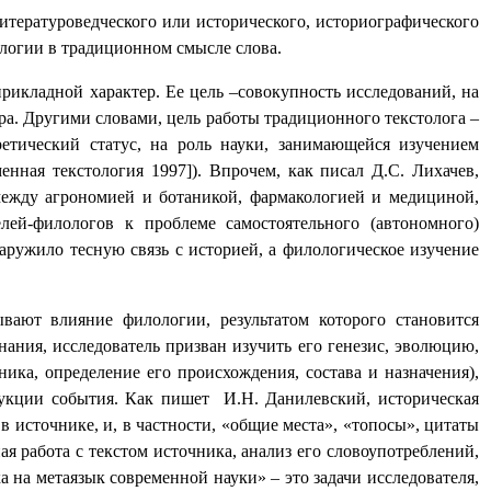
тературоведческого или исторического, историографического
ологии в традиционном смысле слова.
прикладной характер. Ее цель –совокупность исследований, на
ора. Другими словами, цель работы традиционного текстолога –
ретический статус, на роль науки, занимающейся изучением
енная текстология 1997]). Впрочем, как писал Д.С. Лихачев,
 между агрономией и ботаникой, фармакологией и медициной,
лей-филологов к проблеме самостоятельного (автономного)
аружило тесную связь с историей, а филологическое изучение
ают влияние филологии, результатом которого становится
нания, исследователь призван изучить его генезис, эволюцию,
ка, определение его происхождения, состава и назначения),
трукции события. Как пишет И.Н. Данилевский, историческая
 источнике, и, в частности, «общие места», «топосы», цитаты
я работа с текстом источника, анализ его словоупотреблений,
 на метаязык современной науки» – это задачи исследователя,