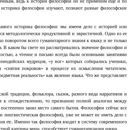
азчикам, ведь к истории философии он не применим еще и по
– историки философии изучают, познают разные философские
 самого историка философии: мы имеем дело с историей или
тся методологически продуктивной и эвристичной. Одно из ее
ко поворотом всего гуманитарного знания к языку и не только
. В каком бы свете ни рассматривались значение философии и
ьностью, а чтение и письмо всегда были основными занятиями
еиндийских мудрецов, «у ног» которых собирались ученики,
 «снятия покровов» в процессе их осмысления читателем.
редметная реальность» как явление языка. Что же представляет
ой традиции, фольклора, сказок, разного вида нарративов и
 не к отождествлению, то признанию полной аналогии между
 постепенно занял место самого бытия. Философии сейчас все
ли лингвистическая философия), уже не может не иметь дело с
ация etc. Именно так философия входит в систему современного
тной картины мира, способствует гуманитаризации науки.