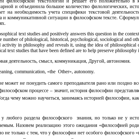
ти философской текстологии и решает его положительно в к
арной и объединила большое количество филологических, исто
ает на необходимость учета специфики текстовой деятельно
а и коммуникативной ситуации в философском тексте. Сформул
ях.
ilosophical text studies and positively answers this question in the conte
e number of philological, historical, psychological, sociological and o
al activity in philosophy and reveals it, using the idea of philosophica
cal text studies that have been defined are to help preserve philosophy
я деятельность, смысл, коммуникация, Другой, автономия.
meaning, communication, «the Other», autonomy.
 может не понудить самого преподавателя рано или поздно все
-философском процессе – значит, история философии представля
Тогда чему можно научиться, занимаясь историей философии, к
 у любого раздела философского знания, но только не у ис
аемым. Назовем реализацию этого ожидания «философией родит
но не только с тем, что у философии нет особого философского 