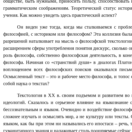
обществе, быть нужными, приносить пользу, способствовать
грамматическим соображениям. Теоретический статус истор
учения. Как можно увидеть здесь практический аспект?
Он виден уже тогда, когда мы сталкиваемся с пробл
философией, с историком или философом? Эта коллизия была 
разрешений наталкивает на мысль о философской текстологии,
расширением сферы употребления понятия дискурс, сколько о
роль философа, собственно философская деятельность, в кон
философа. Начиная со «странствий души» в диалогах Плато
воплощением всех философских поисков оказывался письм
Осмысленный текст – это и рабочее место философа, и топос ф
собой наука о текстах?
Текстология в XX в. своим подъемом и развитием во 
идеологий. Сказалось и серьезное влияние на языкознание
бессознательным и языком. Очевидно и воздействие философс
сложнее изучать и осмыслять мир, а не культуру или тексты.
языком, как бы при этом ни назывались его ипостаси – речь, 
гуманитарного знания и налаживает столь поощряемые сейчас