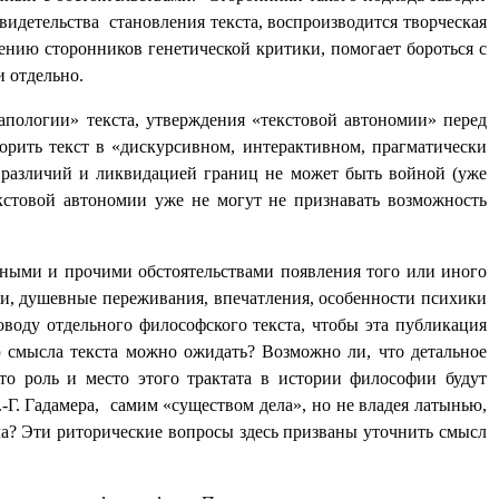
свидетельства становления текста, воспроизводится творческая
нению сторонников генетической критики, помогает бороться с
и отдельно.
«апологии» текста, утверждения «текстовой автономии» перед
рить текст в «дискурсивном, интерактивном, прагматически
м различий и ликвидацией границ не может быть войной (уже
екстовой автономии уже не могут не признавать возможность
рными и прочими обстоятельствами появления того или иного
ни, душевные переживания, впечатления, особенности психики
воду отдельного философского текста, чтобы эта публикация
ю смысла текста можно ожидать? Возможно ли, что детальное
то роль и место этого трактата в истории философии будут
Г. Гадамера, самим «существом дела», но не владея латынью,
ала? Эти риторические вопросы здесь призваны уточнить смысл