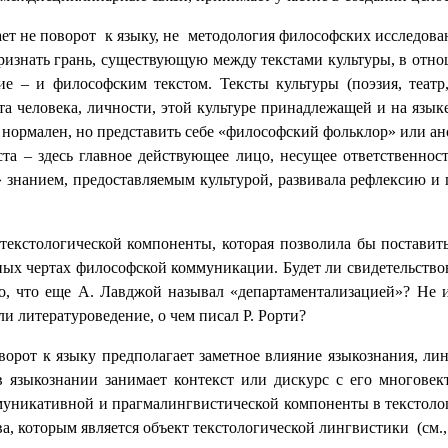
ет не поворот к языку, не методология философских исследован
ризнать грань, существующую между текстами культуры, в от
ие – и философским текстом. Тексты культуры (поэзия, театр
а человека, личности, этой культуре принадлежащей и на язы
нормален, но представить себе «философский фольклор» или ан
та – здесь главное действующее лицо, несущее ответственнос
» знанием, предоставляемым культурой, развивала рефлексию и
текстологической компоненты, которая позволила бы поставит
ных чертах философской коммуникации. Будет ли свидетельство
о, что еще А. Лавджой называл «департаментализацией»? Не 
и литературоведение, о чем писал Р. Рорти?
поворот к языку предполагает заметное влияние языкознания, л
 в языкознании занимает контекст или дискурс с его многов
муникативной и прагмалингвистической компоненты в текстологи
а, которым является объект текстологической лингвистики (см.,