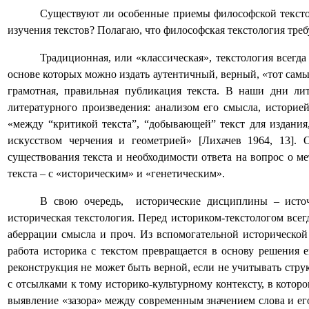
Существуют ли особенные приемы философской текстол
изучения текстов? Полагаю, что философская текстология треб
Традиционная, или «классическая», текстология всегда
основе которых можно издать аутентичный, верный, «тот самый
грамотная, правильная публикация текста. В наши дни лит
литературного произведения: анализом его смысла, историей
«между “критикой текста”, “добывающей” текст для издания
искусством черчения и геометрией» [Лихачев 1964, 13]. 
существования текста и необходимости ответа на вопрос о м
текста – с «историческим» и «генетическим».
В свою очередь, исторические дисциплины – источн
историческая текстология. Перед историком-текстологом всег
аберрации смысла и проч. Из вспомогательной исторической
работа историка с текстом превращается в основу решения 
реконструкция не может быть верной, если не учитывать стру
с отсылками к тому историко-культурному контексту, в котор
выявление «зазора» между современным значением слова и его