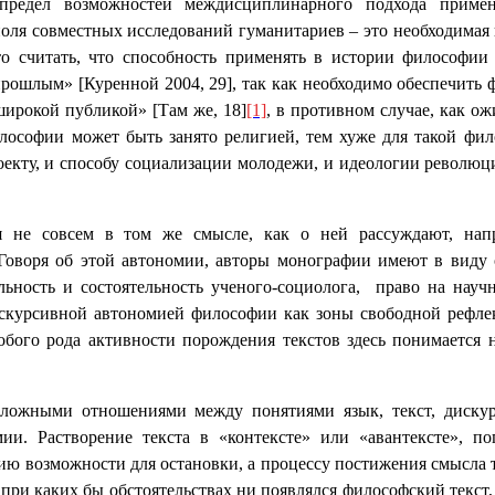
редел возможностей междисциплинарного подхода примен
оля совместных исследований гуманитариев – это необходимая 
то считать, что способность применять в истории философи
прошлым» [Куренной 2004, 29], так как необходимо обеспечит
широкой публикой» [Там же, 18]
[1]
, в противном случае, как о
философии может быть занято религией, тем хуже для такой фил
екту, и способу социализации молодежи, и идеологии революци
я не совсем в том же смысле, как о ней рассуждают, нап
). Говоря об этой автономии, авторы монографии имеют в вид
ельность и состоятельность ученого-социолога, право на нау
скурсивной автономией философии как зоны свободной рефлек
обого рода активности порождения текстов здесь понимается н
сложными отношениями между понятиями язык, текст, дискурс
ии. Растворение текста в «контексте» или «авантексте», п
нию возможности для остановки, а процессу постижения смысла т
 при каких бы обстоятельствах ни появлялся философский текст,