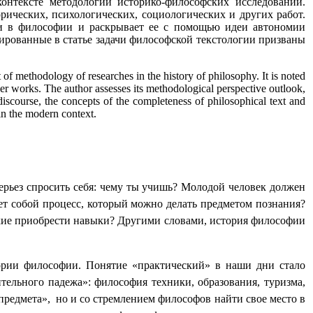
онтексте методологии историко-философских исследований.
рических, психологических, социологических и других работ.
сти в философии и раскрывает ее с помощью идеи автономии
ированные в статье задачи философской текстологии призваны
xt of methodology of researches in the history of philosophy. It is noted
ther works. The author assesses its methodological perspective outlook,
l discourse, the concepts of the completeness of philosophical text and
 in the modern context.
рьез спросить себя: чему ты учишь? Молодой человек должен
ет собой процесс, который можно делать предметом познания?
акие приобрести навыки? Другими словами, история философии
тории философии. Понятие «практический» в наши дни стало
ельного падежа»: философия техники, образования, туризма,
«предмета», но и со стремлением философов найти свое место в