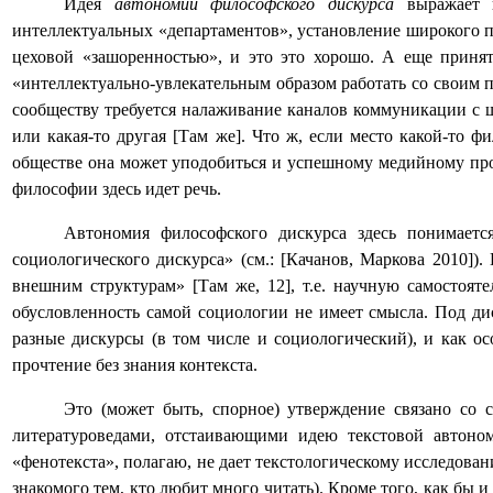
Идея
автономии философского дискурса
выражает п
интеллектуальных «департаментов», установление широкого п
цеховой «зашоренностью», и это это хорошо. А еще приня
«интеллектуально-увлекательным образом работать со своим 
сообществу требуется налаживание каналов коммуникации с 
или какая-то другая [Там же]. Что ж, если место какой-то 
обществе она может уподобиться и успешному медийному про
философии здесь идет речь.
Автономия философского дискурса здесь понимаетс
социологического дискурса» (см.: [Качанов, Маркова 2010]
внешним структурам» [Там же, 12], т.е. научную самостоят
обусловленность самой социологии не имеет смысла. Под ди
разные дискурсы (в том числе и социологический), и как ос
прочтение без знания контекста.
Это (может быть, спорное) утверждение связано со 
литературоведами, отстаивающими идею текстовой автоном
«фенотекста», полагаю, не дает текстологическому исследова
знакомого тем, кто любит много читать). Кроме того, как бы и