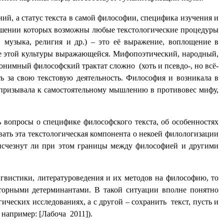
ий, а статус текста в самой философии, специфика изучения и
ношении которых возможны любые текстологические процедуры
, музыка, религия и др.) – это её выражение, воплощение в
ке этой культуры выражающейся. Мифопоэтический, народный,
онимный философский трактат сложно (хоть и псевдо-, но всё-
ть за свою текстовую деятельность. Философия и возникала в
 призывала к самостоятельному мышлению в противовес мифу,
ь вопросы о специфике философского текста, об особенностях
вать эта текстологическая компонента о некоей филологизации
исчезнут ли при этом границы между философией и другими
ингвистики, литературоведения и их методов на философию, то
екторными детерминантами. В такой ситуации вполне понятно
ческих исследованиях, а с другой – сохранить текст, пусть и
 например: [Лабоча 2011]).