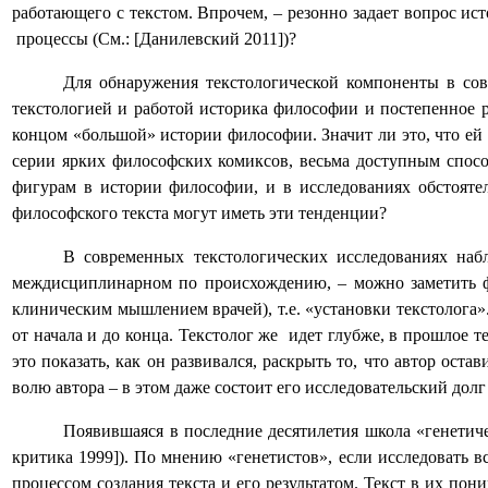
работающего с текстом. Впрочем, – резонно задает вопрос ист
процессы (См.: [Данилевский 2011])?
Для обнаружения текстологической компоненты в со
текстологией и работой историка философии и постепенное 
концом «большой» истории философии. Значит ли это, что ей 
серии ярких философских комиксов, весьма доступным спос
фигурам в истории философии, и в исследованиях обстояте
философского текста могут иметь эти тенденции?
В современных текстологических исследованиях набл
междисциплинарном по происхождению, – можно заметить фо
клиническим мышлением врачей), т.е. «установки текстолога».
от начала и до конца. Текстолог же идет глубже, в прошлое т
это показать, как он развивался, раскрыть то, что автор ост
волю автора – в этом даже состоит его исследовательский долг
Появившаяся в последние десятилетия школа «генетиче
критика 1999]). По мнению «генетистов», если исследовать вс
процессом создания текста и его результатом. Текст в их по