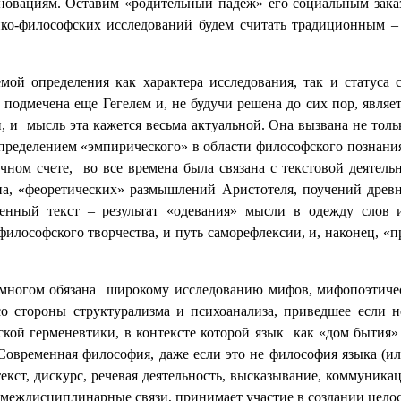
 новациям. Оставим «родительный падеж» его социальным зак
ико-философских исследований будем считать традиционным 
емой определения как характера исследования, так и статуса
подмечена еще Гегелем и, не будучи решена до сих пор, являе
 и мысль эта кажется весьма актуальной. Она вызвана не толь
пределением «эмпирического» в области философского познания
ечном счете, во все времена была связана с текстовой деятел
на, «феоретических» размышлений Аристотеля, поучений древн
енный текст – результат «одевания» мысли в одежду слов и
илософского творчества, и путь саморефлексии, и, наконец, «п
многом обязана широкому исследованию мифов, мифопоэтическ
 со стороны структурализма и психоанализа, приведшее если
кой герменевтики, в контексте которой язык как «дом бытия»
 Современная философия, даже если это не философия языка (и
текст, дискурс, речевая деятельность, высказывание, коммуник
 междисциплинарные связи, принимает участие в создании целос