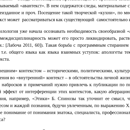
называемый «авантекст». В нем содержатся следы, материальные 
 неизданное и проч. Посещение такой творческой «кухни», по м
текст может рассматриваться как существующий самостоятельно 
илология уже начала осознавать необходимость своеобразной 
еждисциплинарность может его просто ликвидировать, раство
.: [Лабоча 2011, 60]). Такая борьба с программным стирание
, т.е. общего языка как языка взаимных уступок: апологеты т
кста.
нешним» контекстом – историческими, политическими, культу
ения во «внутренний» контекст – в обстоятельства личной жиз
к, набросков и примечаний нужно привлечь к публикации по по
й эффект от интерференции этих контекстов, какую аберраци
ения, например, «Этики» Б. Спинозы так уточнит ее смысл, ч
ресом и жаждой познания, будучи увлеченным, по выражению Х.-
мое понимание от понимания знатока, специалиста, профессион
са?