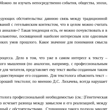
? Можно ли изучать непосредственно события, общества, эпохи,
едующих обстоятельства: давнюю связь между традиционной
аний с гегельянским контекстом, что в целом можно считать
 анналов»? Такая тенденция есть, ее можно почувствовать и в
фильмотеке, посвященной наиболее интересным или одиозным
ликих умов прошлого. Какое значение для понимания смысла
роцесса. Дело в том, что уже в самом интересе к тексту –
кого мышления (по аналогии, например, с профессиональным
е для читателя, представляет ему текст якобы созданным таким
редшествующие его созданию. Для текстолога объяснить текст –
 Хороший текстолог, по мнению Д.С. Лихачева, всегда нарушает
толога профессиональной необходимостью (см.: [Генетическая
 то исчезает разница между замыслом и его реализацией, между
анный с обстоятельствами. Сторонники такого подхода заводят