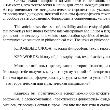
Статья ставит вопрос о возможности и необходимос
Отмечается, что текстология в наши дни стала междисциплин
Автор оценивает ее методологические перспективы, указыв
философского дискурса, понятий полноты философского текст
способствовать сохранению философии в современных услови
This article raises the issue of possibility and necessity of ph
that nowadays text studies became inter-disciplinary and united a larg
points out the necessity to take into consideration specifics of textu
communicative situation in philosophical text. The tasks of philosophi
КЛЮЧЕВЫЕ СЛОВА: история философии, текст, текстова
KEY WORDS: history of philosophy, text, textual activity, 
Многолетний опыт преподавания истории философии не
благодаря тебе получить какую-то сумму знаний об историко
Или мы призваны сформировать у студента какое-то умение? 
– это теоретическая или практическая дисциплина?
Казалось бы, практический аспект можно обнаружить
расхожим, а словосочетание «практическая философия» ожид
бизнеса, философия обуви и проч. Это вполне понятно и связа