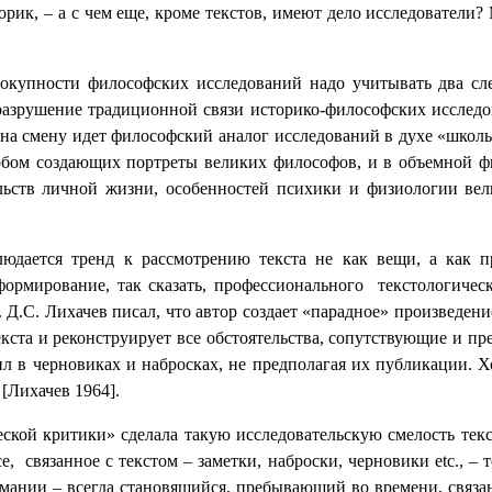
орик, – а с чем еще, кроме текстов, имеют дело исследователи
вокупности философских исследований надо учитывать два сл
разрушение традиционной связи историко-философских исследов
на смену идет философский аналог исследований в духе «школы
обом создающих портреты великих философов, и в объемной 
льств личной жизни, особенностей психики и физиологии ве
юдается тренд к рассмотрению текста не как вещи, а как п
рмирование, так сказать, профессионального текстологичес
 Д.С. Лихачев писал, что автор создает «парадное» произведени
екста и реконструирует все обстоятельства, сопутствующие и п
авил в черновиках и набросках, не предполагая их публикации.
 [Лихачев 1964].
ской критики» сделала такую исследовательскую смелость текс
е, связанное с текстом – заметки, наброски, черновики etc., –
нимании – всегда становящийся, пребывающий во времени, связ