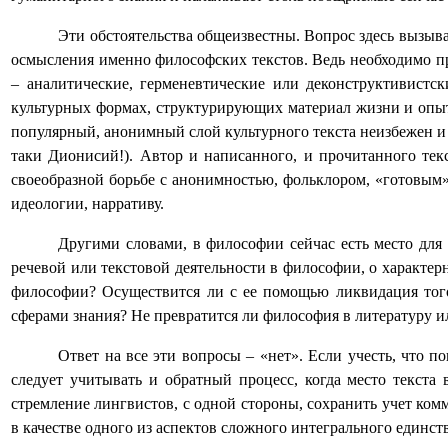
Эти обстоятельства общеизвестны. Вопрос здесь вызыва
осмысления именно философских текстов. Ведь необходимо п
– аналитические, герменевтические или деконструктивистск
культурных формах, структурирующих материал жизни и опыт
популярный, анонимный слой культурного текста неизбежен и 
таки Дионисий!). Автор и написанного, и прочитанного текс
своеобразной борьбе с анонимностью, фольклором, «готовым
идеологии, нарративу.
Другими словами, в философии сейчас есть место для 
речевой или текстовой деятельности в философии, о характер
философии? Осуществится ли с ее помощью ликвидация тог
сферами знания? Не превратится ли философия в литературу ил
Ответ на все эти вопросы – «нет». Если учесть, что 
следует учитывать и обратный процесс, когда место текста
стремление лингвистов, с одной стороны, сохранить учет ком
в качестве одного из аспектов сложного интегрального единств