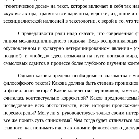
«генетическое досье» на текст, которое включает в себя так 
«кухня» автора, хранятся все варианты, верстки, изданное и
эссенциалистской иллюзией в текстологии, с верой в то, что 
Справедливости ради надо сказать, что современная ф
лицом междисциплинарного подхода. Ведь всепроникающая м
обусловленном и культурно детерминированном явлении» (см
поздно!), и «победа» здесь возможна на пути поисков мира
смысловых сдвигов в процессе более глубокого изучения конте
Однако каковы пределы необходимого знакомства с «в
философского текста? Какова должна быть степень проникнов
и физиологии автора? Какое количество черновиков, замето
считалась контекстуально корректной? Каков предполагаемы
исследование всех обстоятельств, всей истории происхожд
пересмотрены? Могу ли я, руководствуясь только своим инте
все же понять суть спинозизма? Чем тогда будет отличаться 
главного: как понимать идею автономии философского дискур