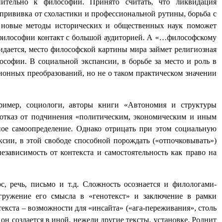
ительно к философии. Принято считать, что ликвидация
прививка от схоластики и профессиональной рутины, борьба с
и новые методы исторических и общественных наук поможет
ь философии контакт с большой аудиторией. А «…философскому
жидается, место философской картины мира займет религиозная
ософии. В социальной экспансии, в борьбе за место и роль в
онных преобразований, но не о таком практическом значении
ример, социологи, авторы книги «Автономия и структуры
у отказ от подчинения «политическим, экономическим и иным
чное самоопределение. Однако отрицать при этом социальную
сии, в этой свободе способной порождать («отпочковывать»)
езависимость от контекста и самостоятельность как право на
, речь, письмо и т.д. Сложность осознается и филологами-
огружение его смысла в «генотекст» и заключение в рамки
екста – возможности для «инсайта» («ага-переживания», столь
 он создается в иной, нежели другие тексты, установке. Роднит