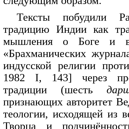
следующим образом.
Тексты побудили Р
традицию Индии как тр
мышления о Боге и в
«Брахманических журнал
индусской религии прот
1982
I
, 143] через пре
традиции (шесть
дар
признающих авторитет Вед
теологии, исходящей из в
Творца и подчинённос