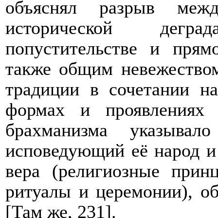
объяснял разрыв меж
исторической дегр
попустительстве и прям
также общим невежеством
традиции в сочетании н
формах и проявлениях 
брахманизма указывал
исповедующий её народ и
вера (религиозные прин
ритуалы и церемонии), о
[Там же, 231].