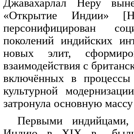
Джавахарлал Неру вын
«Открытие Индии» [
персонифицирован со
поколений индийских инт
новых элит, сформиро
взаимодействия с британс
включённых в процессы 
культурной модернизаци
затронула основную массу
Первыми индийцами, 
Индию в
XIX
в., были