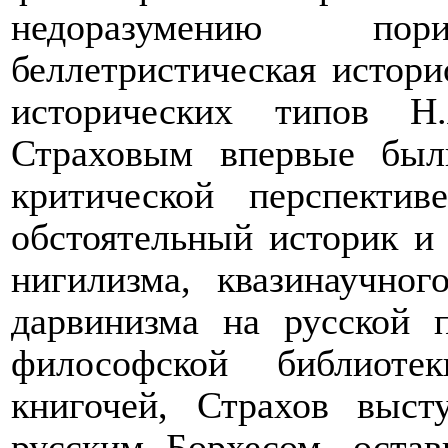
недоразумению по
беллетристическая истори
исторических типов Н
Страховым впервые был
критической перспекти
обстоятельный историк и 
нигилизма, квазинаучног
дарвинизма на русской 
философской библиоте
книгочей, Страхов выст
русским Борхесом, остав