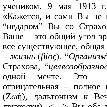
учеником. 9 мая 1913 г
«Кажется, и сами Вы не п
“недаром” Вы со Страх
Ваше – это общий угол з
все существующее, общая 
–
жизнь
(
βίος
)
.
“
Организм
Страхова, “
целесообразно
одной мечте. Это – 
отрицательная – полное
(Ζωή), дальтонизм к Ве
дружески). <…> Вы оба н