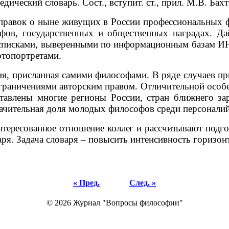
дический словарь. Сост., вступит. ст., прил. М.В. Ба
правок о ныне живущих в России профессиональных 
фов, государственных и общественных наградах. Да
 списками, выверенными по информационным базам И
отопортретами.
я, присланная самими философами. В ряде случаев п
ограничениями авторским правом. Отличительной особ
тавлены многие регионы России, стран ближнего зар
начительная доля молодых философов среди персоналий
интересованное отношение коллег и рассчитывают подг
аря.
Задача словаря – повысить интенсивность горизо
« Пред.
След. »
© 2026 Журнал "Вопросы философии"