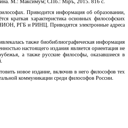
хтина. М.: Максимум; СПб.: М
i
ръ, 2015. 816 с.
философах. Приводится информация об образовании,
ётся краткая характеристика основных философских
НИОН, РГБ и РИНЦ. Приводятся электронные адреса
ривлекалась также биобиблиографическая информация
енностью настоящего издания является ориентация не
убежья, а также русские философы, оказавшиеся в
.
отовить новое издание, включив в него философов тех
нтальной коммуникации среди философов России.