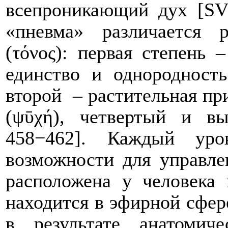
всепроникающий дух [SVF
«пневма» различается 
(τόνος): первая степень
единство и однородност
второй
– растительная пр
(ψῡχή), четвертый и в
458−462]. Каждый уро
возможности для управле
расположена у человека 
находится в эфирной сфе
в результате анатомич