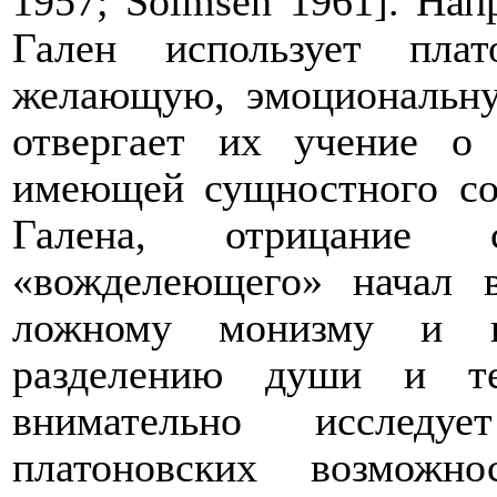
1957;
Solmsen
1961]. Напр
Гален использует пла
желающую, эмоциональн
отвергает их учение о
имеющей сущностного со
Галена, отрицание 
«вожделеющего» начал 
ложному монизму и в
разделению души и т
внимательно исследуе
платоновских возможн