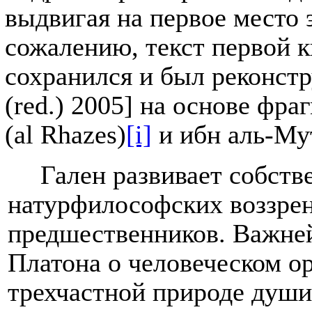
выдвигая на первое место
сожалению, текст первой к
сохранился и был реконстр
(
red
.) 2005] на основе фра
(
al
Rhazes
)
[i]
и ибн аль-Му
Гален развивает собств
натурфилософских воззрен
предшественников. Важне
Платона о человеческом ор
трехчастной природе души