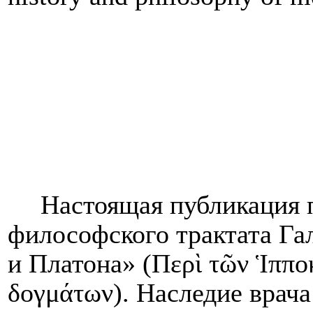
Настоящая публикация 
философского трактата Га
и Платона» (
Περὶ
τῶν
Ἱππο
δογμάτων
). Наследие врач