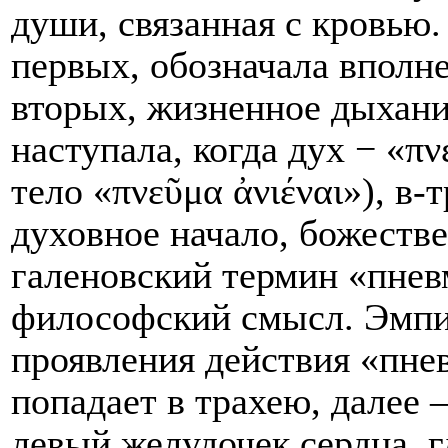
души, связанная с кровью.
первых, обозначала вполне
вторых, жизненное дыхани
наступала, когда дух − «π
тело «πνεῦμα ἀνιέναι»), в-
духовное начало, божеств
галеновский термин «пнев
философский смысл. Эмпи
проявления действия «пне
попадает в трахею, далее –
левый желудочек сердца, г