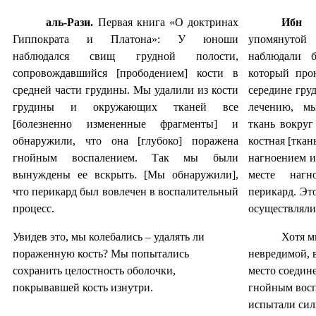
аль-Рази.
Первая книга «О доктринах
Ибн 
Гиппократа и Платона»: У юноши
упомянутой
наблюдался свищ грудной полости,
наблюдали 
сопровождавшийся [прободением] кости в
который про
средней части грудины. Мы удалили из кости
середине гру
грудины и окружающих тканей все
лечению, м
[болезненно измененные фрагменты] и
ткань вокру
обнаружили, что она [глубоко] поражена
костная [тка
гнойным воспалением. Так мы были
нагноением и
вынуждены ее вскрыть. [Мы обнаружили],
месте нагн
что перикард был вовлечен в воспалительный
перикард. Эт
процесс.
осуществляли
Увидев это, мы колебались – удалять ли
Хотя м
пораженную кость? Мы попытались
невредимой, в
сохранить целостность оболочки,
место соедин
покрывавшей кость изнутри.
гнойным восп
испытали сил