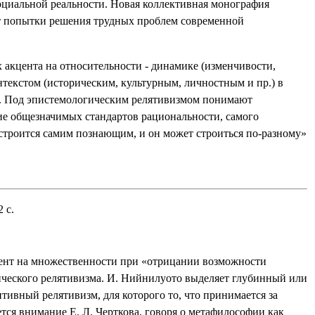
оциальной реальности. Новая коллективная монография
т попытки решения трудных проблем современной
 акцента на относительности - динамике (изменчивости,
нтекстом (историческим, культурным, личностным и пр.) в
ра. Под эпистемологическим релятивизмом понимают
ние общезначимых стандартов рациональности, самого
строится самим познающим, и он может строиться по-разному»
 с.
ент на множественности при «отрицании возможности
ического релятивизма. И. Нийнилуото выделяет глубинный или
тивный релятивизм, для которого то, что принимается за
тся внимание Е. Л. Черткова, говоря о метафилософии как