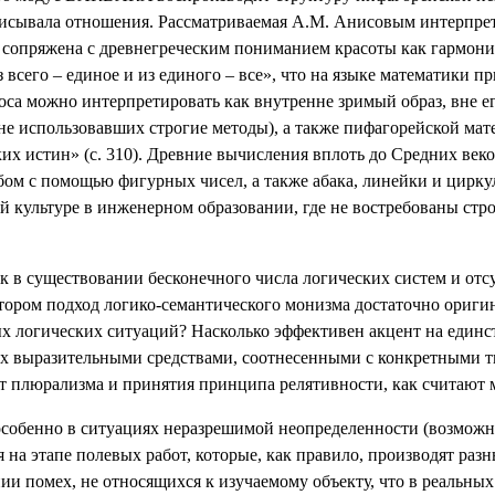
писывала отношения. Рассматриваемая А.М. Анисовым интерпрет
 сопряжена с древнегреческим пониманием красоты как гармонии
сего – единое и из единого – все», что на языке математики пр
са можно интерпретировать как внутренне зримый образ, вне его
не использовавших строгие методы), а также пифагорейской мат
ких истин» (с. 310). Древние вычисления вплоть до Средних ве
м с помощью фигурных чисел, а также абака, линейки и циркул
 культуре в инженерном образовании, где не востребованы стро
к в существовании бесконечного числа логических систем и отс
автором подход логико-семантического монизма достаточно ориги
х логических ситуаций? Насколько эффективен акцент на единст
их выразительными средствами, соотнесенными с конкретными т
 от плюрализма и принятия принципа релятивности, как считают 
 особенно в ситуациях неразрешимой неопределенности (возможн
а этапе полевых работ, которые, как правило, производят раз
ии помех, не относящихся к изучаемому объекту, что в реальных