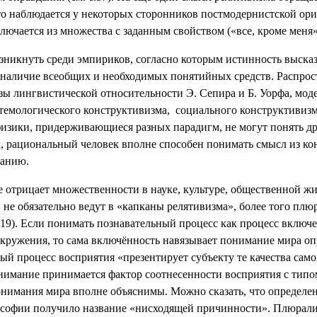
 наблюдается у некоторых сторонников постмодернистской ориен
лючается из множества с заданным свойством («все, кроме меня»
озникнуть среди эмпириков, согласно которым истинность высказ
наличие всеобщих и необходимых понятийных средств. Распрос
ы лингвистической относительности Э. Сепира и Б. Уорфа, моде
стемологического конструктивизма,
социального конструктивизм
физики, придерживающиеся разных парадигм, не могут понять дру
ках, рациональный человек вполне способен понимать смысл из к
манию.
 отрицает множественности в науке, культуре, общественной жи
не обязательно ведут в «капканы релятивизма», более того пл
с.19). Если понимать познавательный процесс как процесс включ
кружения, то сама включённость навязывает понимание мира опре
ый процесс восприятия «презентирует субъекту те качества само
 внимание принимается фактор соотнесенности восприятия с типо
нимания мира вполне объяснимы. Можно сказать, что определе
лософии получило название «нисходящей причинности». Плюрали