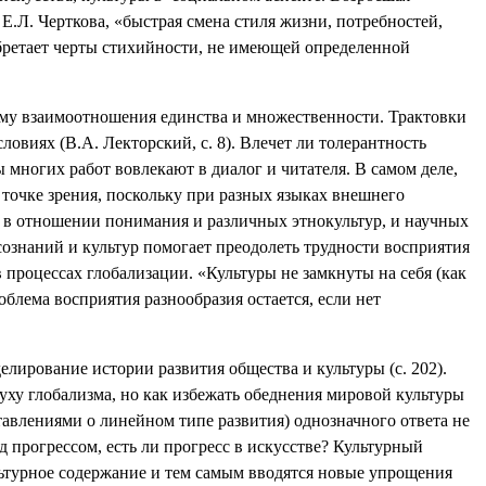
Е.Л. Черткова, «быстрая смена стиля жизни, потребностей,
обретает черты стихийности, не имеющей определенной
ему взаимоотношения единства и множественности. Трактовки
виях (В.А. Лекторский, с. 8). Влечет ли толерантность
многих работ вовлекают в диалог и читателя. В самом деле,
точке зрения, поскольку при разных языках внешнего
 в отношении понимания и различных этнокультур, и научных
сознаний и культур помогает преодолеть трудности восприятия
процессах глобализации. «Культуры не замкнуты на себя (как
облема восприятия разнообразия остается, если нет
елирование истории развития общества и культуры (с. 202).
уху глобализма, но как избежать обеднения мировой культуры
авлениями о линейном типе развития) однозначного ответа не
 прогрессом, есть ли прогресс в искусстве? Культурный
ультурное содержание и тем самым вводятся новые упрощения