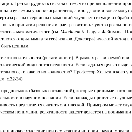
тации. Третья трудность связана с тем, что при выполнении пр
 на изучаемом участке ограничено, а иногда они и вовсе могут 
спертиза разных сервисных компаний улучшает ситуацию обрабо
роль в принятии решения играет развитость чувства реальности 
ского – математического (см.
Млодинов Л
. Радуга Фейнмана. Поис
таются открытыми для геофизиков. Доксографический метод в н
т быть ценным.
тие относительности (релятивности). В рамках развиваемой ори
ологический виды онтосительности. Если задаться целью выдел
тельного, то каково их количество? Профессор Хельсинского ун
м. с.32-34).
, предпосылок (базовых соглашений), которые принимает позна
тельности в научном познании. Если однажды принятые научны
ойчивость предлагается считать статической. Примером может с
ческом понимании релятивности акцент делается на понимании 
ют широкое хождение при осмыслении истории, науки, морали, и