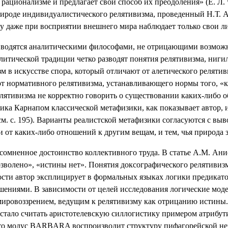
ационализме и предлагает свой способ их преодоления» (Е. Л. Ч
рироде индивидуалистического релятивизма, проведенный Н.Т. 
у даже при восприятии внешнего мира наблюдает только свои ли
вводятся аналитическими философами, не отрицающими возможн
литической традиции четко разводят понятия релятивизма, ниги
м в искусстве спора, который отличают от алетического релят
от нормативного релятивизма, устанавливающего нормы того, «
лятивизма не корректно говорить о существовании каких-либо об
ика Карнапом классической метафизики, как показывает автор,
м. с. 195). Варианты реалистской метафизики согласуются с вы
ти от каких-либо отношений к другим вещам, и тем, чья природа 
сомненное достоинство коллективного труда. В статье А.М. Ани
озволено», «истины нет». Понятия доксографического релятивиз
ности автор эксплицирует в формальных языках логики предикат
ношениями. В зависимости от целей исследования логические мо
я мировоззрением, ведущим к релятивизму как отрицанию истин
стало считать аристотелевскую силлогистику примером атрибут
то модус
BARBARA
воспроизводит структуру пифагорейской не