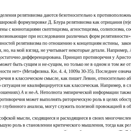
пределения релятивизма даются безотносительно к противополож
широкой формулировке Д. Блура релятивизма как отрицания (
rej
ны с коннотациями скептицизма, агностицизма, солипсизма, со
озникающие при исследовании различных форм релятивности», 
бенностей релятивизма по отношению к концепциям истины,
зако
 но, на мой взгляд, не учитывает некоторые детали. Например, А
достаточно дифференцирована. Принцип противоречия у Аристот
может быть сущим и не-сущим, но только не в одном и том же о
ости нет» (Метафизика. Кн. 4. 4, 1009а 30-35). Последнее озна
ечия в классическом смысле, как пишет Левин, относительно 
о ситуация не квалифицируется как классическая. Например, в с
тношениях)
А
и не-
А
. Неполнота эмпирической информации также
ротиворечия может выполнять риторическую роль в целях обос
 глубинного анализа, могут служить полезной провокацией в обр
софской мысли, сходящиеся и расходящиеся в своих многочисле
льшую роль в становлении критического мышления, тогда как рел