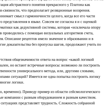
ация абстрактного понятия прекрасного у Платона как
-связности, что предполагает реляционные воззрения.
инимает смысл гармоничности целого, когда все его части
 представления в языке. Совсем не согласна я и с оценкой
ематики как дедуктивной системы, которая «исключала опору
ков проводились с помощью визуальных алгоритмов счета,
я. Описание рецептов имело значение в образовании и в
гие доказательства без пропуска шагов, продолжают учить по
утствия общезначимости ответа на вопрос «какой логикой
нален, но встают встречные вопросы: возможно ли построить
венности универсального метода, или, другими словами,
ипами ситуаций? Имеется не одна попытка построить логику
многие логики.
о, временно). Приведу пример из области сейсмологического
ные компании с разным оборудованием и разным качеством.
 ситуациях представляет трудность. Сложность собранной