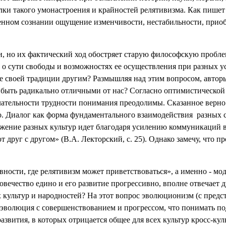
ки такого умонастроения и крайностей релятивизма. Как пишет 
твенном сознании ощущение изменчивости, нестабильности, при
и, но их фактический ход обостряет старую философскую пробл
 сути свободы и возможностях ее осуществления при разных усло
своей традиции другим? Размышляя над этим вопросом, авторы 
 быть радикально отличными от нас? Согласно оптимистической 
лательности трудности понимания преодолимы. Сказанное верно
. Диалог как форма фундаментального взаимодействия
разных 
ижение разных культур идет благодаря усилению коммуникаций в 
 друг с другом» (В.А. Лекторский, с. 25). Однако замечу, что пр
ности, где релятивизм может приветствоваться», а именно - мод
вечество едино и его развитие прогрессивно, вполне отвечает д
культур и народностей? На этот вопрос эволюционизм (с предст
 эволюция с совершенствованием и прогрессом, что понимать под
азвития, в которых отрицается общее для всех культур кросс-к