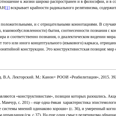
отношение к жизни широко распространен и в философии, и в с
РАН
[1]
вскрывает крайности радикального релятивизма, содержи
с положительными, и с отрицательными коннотациями. В случаях
, взаимообусловленности) бытия, соотнесенности познания с ко
мира и соответственно познания, о диалектическом видении ми
т того или иного концептуального (языкового) каркаса, отрица
понятийной конструкции. Это конструктивистская позиция: мир 
. В.А. Лекторский. М.: Канон+ РООИ «Реабилитация», 2015. 392
вляются «конструктивистам», позиции которых разошлись. Акц
Мамчур, с. 201) – еще одна ёмкая
характеристика эпистемолог
 системы мнений одинаково хороши» (с. 36), и умеренный когни
 оправдания (см. с.37). На еще один смысл релятивизма обращае