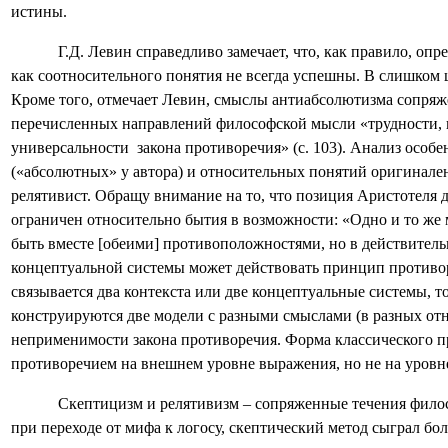
истины.
Г.Д. Левин справедливо замечает, что, как правило, о
как соотносительного понятия не всегда успешны. В слишком 
Кроме того, отмечает Левин, смыслы антиабсолютизма сопряже
перечисленных направлений философской мысли «трудности, в
универсальности
закона противоречия» (с. 103). Анализ осо
(«абсолютных» у автора) и относительных понятий оригинален,
релятивист. Обращу внимание на то, что позиция Аристотеля 
ограничен относительно бытия в возможности: «Одно и то же 
быть вместе [обеими] противоположностями, но в действительн
концептуальной системы может действовать принцип противор
связывается два контекста или две концептуальные системы, т
конструируются две модели с разными смыслами (в разных о
неприменимости закона противоречия. Форма классического п
противоречием на внешнем уровне выражения, но не на уровне
Скептицизм и релятивизм – сопряженные течения фило
при переходе от мифа к логосу, скептический метод сыграл бо