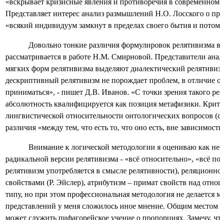
«вскрывает кризисные явления и противоречия в современном р
Представляет интерес анализ размышлений Н.О. Лосского о п
«всякий индивидуум замкнут в пределах своего бытия и потом
Довольно тонкие различия формулировок релятивизма 
рассматривается в работе Н.М. Смирновой. Представители ана
мягких форм релятивизма выделяют диалектический релятивиз
дескриптивный релятивизм не порождает проблем, в отличие 
приниматься», - пишет Д.В. Иванов. «С точки зрения такого ре
абсолютность квалифицируется как позиция метафизики. Крит
лингвистической относительности онтологических вопросов (с
различия «между тем, что есть то, что оно есть, вне зависимос
Внимание к логической методологии я оцениваю как не
радикальной версии релятивизма - «всё относительно», «всё п
релятивизм употребляется в смысле релятивности), реляцион
свойствами (Р. Эйслер), атрибутизм – примат свойств над от
типу, но при этом профессиональная методология не делаетс
представлений у меня сложилось иное мнение. Общим местом 
может служить пифагорейское учение о пропорциях. Замечу, ч