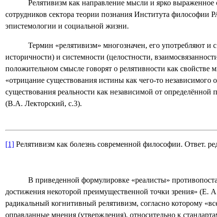
Релятивизм как направление мысли и ярко выраженное 
сотрудников сектора теории познания Института философии 
эпистемологии и социальной жизни.
Термин «релятивизм» многозначен, его употребляют и 
историчности) и системности (целостности, взаимосвязанности
положительном смысле говорят о релятивности как свойстве 
«отрицание существования истины как чего-то независимого о
существования реальности как независимой от определённой 
(В.А. Лекторский, с.3).
[1]
Релятивизм как болезнь современной философии. Ответ. ред
В приведенной формулировке «реалисты» противопоста
достижения некоторой преимущественной точки зрения» (Е. А. 
радикальный когнитивный релятивизм, согласно которому «все
оправданные мнения (утверждения), относительно к стандартам