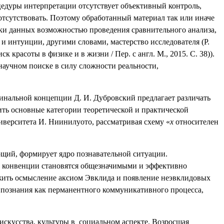
оцедуры интерпретации отсутствует объективный контроль,
отсутствовать. Поэтому обработанный материал так или иначе
тки данных возможностью проведения сравнительного анализа,
и интуиции, другими словами, мастерство исследователя (Р.
к красоты в физике и в жизни / Пер. с англ. М., 2015. С. 38)).
аучном поиске в силу сложности реальности,
гинальной концепции Д. И. Дубровский предлагает различать
ить основные категории теоретической и практической
иверситета И. Ниинилуото, рассматривая схему «
x
относителен
ющий, формирует ядро познавательной ситуации.
е конвенции становятся общезначимыми и эффективно
лужить осмысление аксиом Эвклида и появление неэвклидовых
познания как перманентного коммуникативного процесса,
скусства, культуры в
социальном аспекте. Возросшая