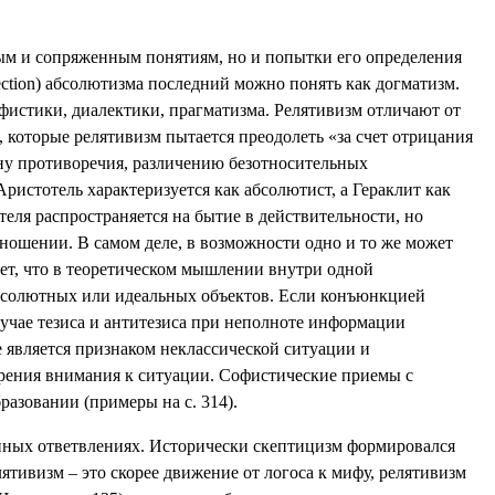
ным и сопряженным понятиям, но и попытки его определения
ection
) абсолютизма последний можно понять как догматизм.
фистики, диалектики, прагматизма. Релятивизм отличают от
которые релятивизм пытается преодолеть «за счет отрицания
ну противоречия, различению безотносительных
ристотель характеризуется как абсолютист, а Гераклит как
еля распространяется на бытие в действительности, но
тношении. В самом деле, в возможности одно и то же может
чает, что в теоретическом мышлении внутри одной
абсолютных или идеальных объектов. Если конъюнкцией
лучае тезиса и антитезиса при неполноте информации
 является признаком неклассической ситуации и
трения внимания к ситуации. Софистические приемы с
азовании (примеры на с. 314).
нных ответвлениях. Исторически скептицизм формировался
ятивизм – это скорее движение от логоса к мифу, релятивизм