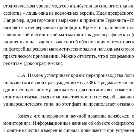
стратегическом уровне модусов атрибутивная силлогистика о
свойства – лишь одна из возможных версий. Идея прекрасного
Например, идея гармонии выражена в принципе Гераклита «Из в
находятся в непрерывной пропорции. Кроме того, понятие эйдо
вавилонской и египетской математики как доксографических (
на мнения и наглядность как способ обоснования математичес
пифагорейцы решали математические задачи наглядным способо
практическом применении. Можно отметить, что в современной
рецептам (доксографически).
С.А. Павлов усматривает кризис перепроизводства логи
пользоваться в своих рассуждениях» (с. 338). Предлагаемый 
единственную систему, адекватную для описания всевозможны
стоит ли отказываться от множественности систем, обладающ
универсалистского типа, но этот факт не предполагает отказа
Замечу, что плюрализм в научной практике неизбежен,
мониторинга. Информационные данные об объекте собираются н
Понятие качества измерения сигнала повышается при устранен