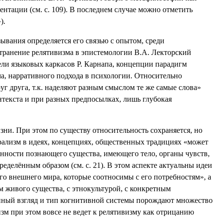
тации (см. с. 109). В последнем случае можно отметить
).
ывания определяется его связью с опытом, среди
транение релятивизма в эпистемологии В.А. Лекторский
ли языковых каркасов Р. Карнапа, концепции парадигм
а, нарративного подхода в психологии. Относительно
г друга, т.к. наделяют разным смыслом те же самые слова»
онтекста и при разных предпосылках, лишь глубокая
зни. При этом по существу относительность сохраняется, но
юрализм в идеях, концепциях, общественных традициях «может
енности познающего существа, имеющего тело, органы чувств,
делённым образом (см. с. 21). В этом аспекте актуальны идеи
го внешнего мира, которые соотносимы с его потребностям», а
м живого существа, с этнокультурой, с конкретным
нный взгляд и тип когнитивной системы порождают множество
зм при этом вовсе не ведет к релятивизму как отрицанию