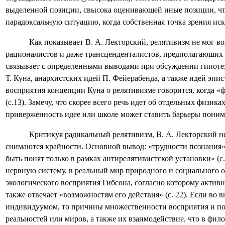
выделенной позиции, свысока оценивающей иные позиции, что
парадоксальную ситуацию, когда собственная точка зрения иск
Как показывает В. А. Лекторский, релятивизм не мог в
рационалистов и даже трансценденталистов, предполагаюших 
связывает с определенными выводами при обсуждении гипотез
Т. Куна, анархистских идей П. Фейерабенда, а также идей эпи
восприятия концепции Куна о релятивизме говорится, когда «
(с.13). Замечу, что скорее всего речь идет об отдельных физи
приверженность идее или школе может ставить барьеры пони
Критикуя радикальный релятивизм, В. А. Лекторский не
снимаются крайности. Основной вывод: «трудности познания» 
быть понят только в рамках антирелятивистской установки» (
нервную систему, в реальный мир природного и социального о
экологического восприятия Гибсона, согласно которому активн
также отвечает «возможностям его действия» (с. 22). Если во
индивидуумом, то причины множественности восприятия и по
реальностей или миров, а также их взаимодействие, что в фи