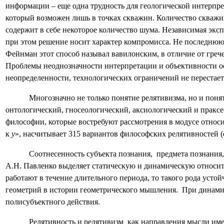
информации – еще одна трудность для геологической интерпре
который возможен лишь в точках скважин. Количество скважин
содержит в себе некоторое количество шума. Независимая эк
при этом решение носит характер компромисса. Не последнюю 
Фейнман этот способ называл вавилонским, в отличие от грече
Проблемы неоднозначности интерпретации и объективности ос
неопределенности, технологических ограничений не перестае
Многозначно не только понятие релятивизма, но и поня
онтологический, гносеологический, аксиологический и праксе
философии, которые востребуют рассмотрения в модусе относи
к
y
», насчитывает 315 вариантов философских релятивностей (с
Соотнесенность субъекта познания,
предмета познания
А.Н. Павленко выделяет статическую и динамическую относи
работают в течение длительного периода, то такого рода уст
геометрий в истории геометрического мышления.
При динами
полисубъектного действия.
Релятивность и релятивизм
как направления мысли име