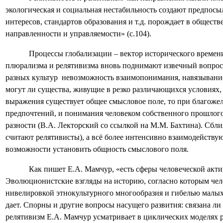
экологическая и социальная нестабильность создают предпосыл
интересов, стандартов образования и т.д. порождает в общес
направленности и управляемости» (с.104).
Процессы глобализации – вектор исторического времен
плюрализма и релятивизма вновь поднимают извечный вопрос о
разных культур
невозможность взаимопонимания, навязывание 
могут ли существа, живущие в резко различающихся условиях,
выражения существует общее смысловое поле, то при благоже
предпочтений, и понимания человеком собственного прошлого
разности (В.А. Лекторский со ссылкой на М.М. Бахтина). Сбл
считают релятивисты), а всё более интенсивно взаимодействуют
возможности установить общность смыслового поля.
Как пишет Е.А. Мамчур, «есть сферы человеческой актив
Эволюционистские взгляды на историю, согласно которым чело
нивелировкой этнокультурного многообразия и гибелью малых 
дает. Спорны и другие вопросы насущего развития: связана ли
релятивизм Е.А. Мамчур усматривает в циклических моделях р