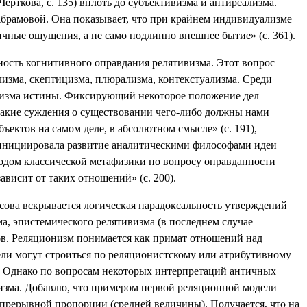
ерткова, с. 135) вплоть до субъективизма и антиреализма.
Абрамовой. Она показывает, что при крайнем индивидуализме
чные ощущения, а не само подлинно внешнее бытие» (с. 361).
ость когнитивного оправдания релятивизма. Этот вопрос
лизма, скептицизма, плюрализма, контекстуализма. Среди
ивизма истины. Фиксирующий некоторое положение дел
какие суждения о существовании чего-либо должны нами
ъектов на самом деле, в абсолютном смысле» (с. 191),
 инициировала развитие аналитическими философами идеи
водом классической метафизики по вопросу оправданности
зависит от таких отношений» (с. 200).
сова вскрывается логическая парадоксальность утверждений
ма, эпистемического релятивизма (в последнем случае
ов. Реляционизм понимается как примат отношений над
дели могут строиться по реляционистскому или атрибутивному
ы. Однако по вопросам некоторых интерпретаций античных
изма. Добавлю, что примером первой реляционной модели
прерывной пропорции (средней величины). Получается, что на