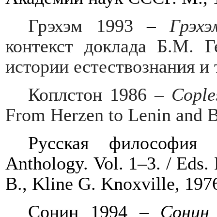
Грэхэм 1993
–
Грэхэ
контекст доклада Б.М. Г
истории естествознания и 
Коплстон
1986 –
Cople
From Herzen to Lenin and 
Русская
философия
1
Anthology.
Vol. 1–3. / Eds.
B., Kline G. Knoxville, 197
Сонин 1994 –
Сонин 