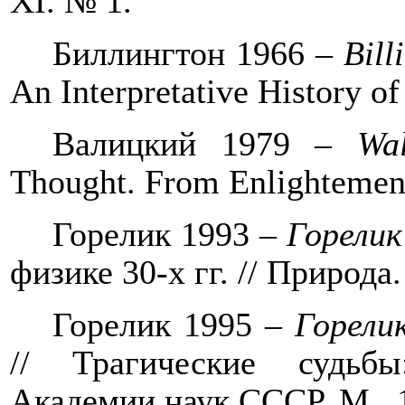
XI. № 1.
Биллингтон
1966 –
Bill
An Interpretative History of
Валицкий
1979 –
Wal
Thought. From Enlightement
Горелик 1993 –
Горелик
физике 30-х гг. // Природа.
Горелик 1995
– Горели
// Трагические судьб
Академии наук СССР. М., 