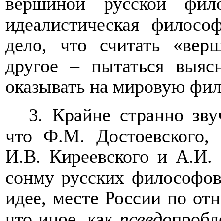
вершиной русской фило
идеалистическая филосо
дело, что считать «вер
другое – пытаться выяс
оказывать на мировую фи
3. Крайне странно зву
что Ф.М. Достоевского, 
И.В. Киреевского и А.И. 
сонму русских философов
идее, месте России по отн
что иное, как
псевдо
пробл