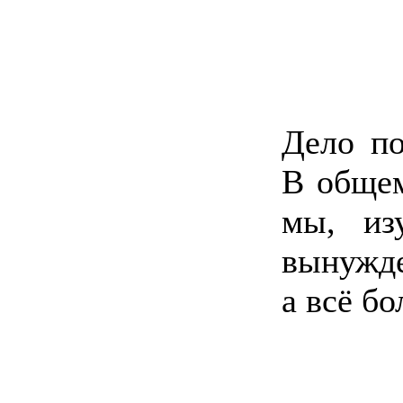
Дело п
В общем
мы, из
вынужде
а всё б