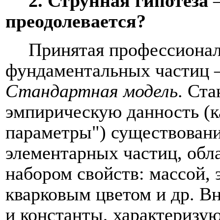
2. Струнная гипотеза
преодолевается?
Принятая профессиона
фундаментальных частиц –
Стандартная модель
. Ст
эмпирическую данность (
параметры") существован
эл
ементарных частиц, об
набором свойств: массой, 
кварковым цветом и др.
Вн
и константы, характеризу