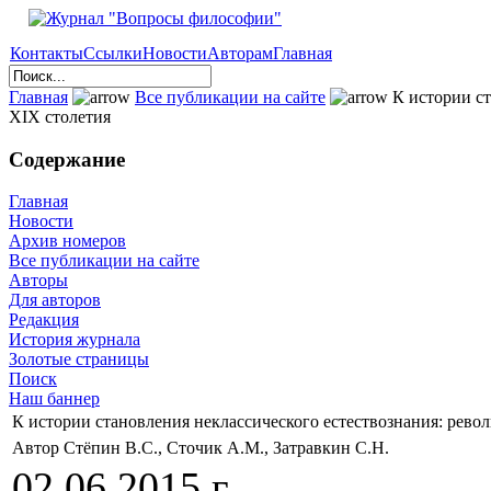
Контакты
Ссылки
Новости
Авторам
Главная
Главная
Все публикации на сайте
К истории ст
XIX столетия
Содержание
Главная
Новости
Архив номеров
Все публикации на сайте
Авторы
Для авторов
Редакция
История журнала
Золотые страницы
Поиск
Наш баннер
К истории становления неклассического естествознания: рево
Автор Стёпин В.С., Сточик А.М., Затравкин С.Н.
02.06.2015 г.