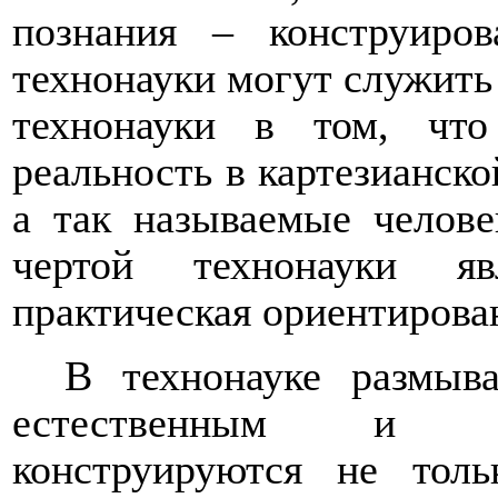
познания – конструиро
технонауки могут служит
технонауки в том, чт
реальность в картезианско
а так называемые челове
чертой технонауки яв
практическая ориентирова
В технонауке размыв
естественным и ис
конструируются не тол