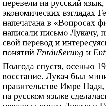
перевели на русский язык, 
экономических взглядах Ге
напечатана в «Вопросах ф
написали письмо Лукачу, 
свой перевод и интересуя
понятий
Entäußerung
и
Ent
Полгода спустя, осенью 195
восстание. Лукач был мин
правительстве Имре Надя,
на русском языке сделала
перевода книги Лукача о Г