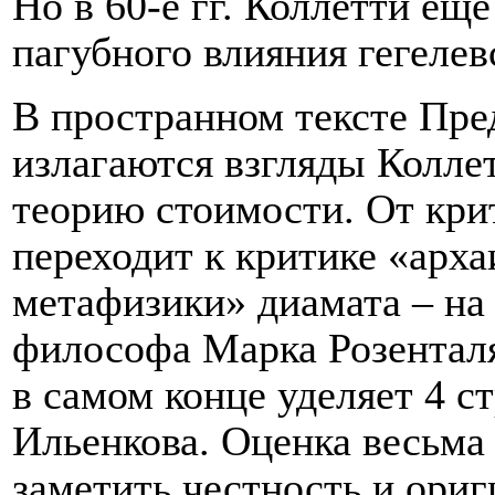
Но в 60-е гг. Коллетти ещ
пагубного влияния гегелев
В пространном тексте Пре
излагаются взгляды Колле
теорию стоимости. От крит
переходит к критике «арх
метафизики» диамата – на
философа Марка Розенталя
в самом конце уделяет 4 
Ильенкова. Оценка весьма 
заметить честность и ори