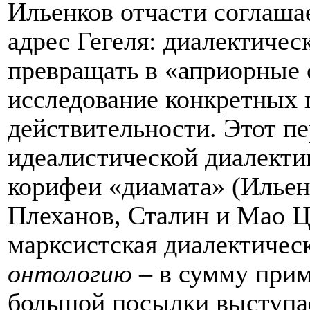
Ильенков отчасти соглашае
адрес Гегеля: диалектичес
превращать в «априорные 
исследование конкретных 
действительности. Этот п
идеалистической диалекти
корифеи «диамата» (Ильен
Плеханов, Сталин и Мао Цз
марксистская диалектичес
онтологию
– в сумму прим
большой посылки выступа