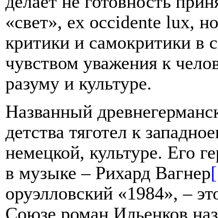
делает не готовность прин
«свет»,
ex occidente lux
, н
критики и самокритики в 
чувством уважения к челов
разуму и культуре.
Названный древнегерманск
детства тяготел к западно
немецкой, культуре. Его г
в музыке – Рихард Вагнер
[
оруэлловский «1984», –
эт
Союзе роман Ильенков наз