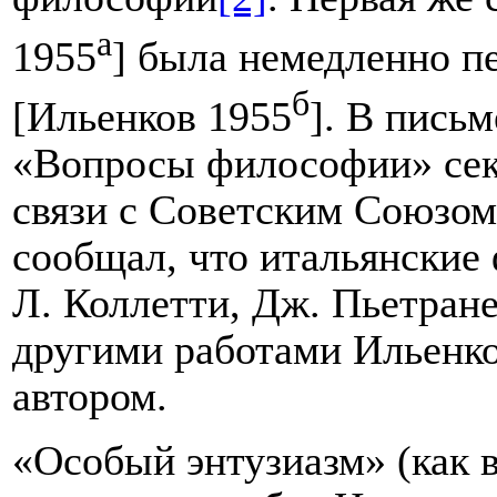
а
1955
] была немедленно п
б
[Ильенков 1955
]. В пись
«Вопросы философии» сек
связи с Советским Союзо
сообщал, что итальянские
Л. Коллетти, Дж.
Пьетран
другими работами Ильенков
автором.
«Особый энтузиазм» (как 