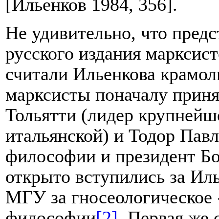
[Ильенков 1984, 356].
Не удивительно, что пред
русского издания марксис
считали Ильенкова крамол
марксисты поначалу приня
Тольятти (лидер крупнейш
итальянской) и Тодор Пав
философии и президент Бо
открыто вступились за Иль
МГУ за гносеологическое
философии
[2]
. Первая же 