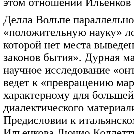
этом отношении Ильенков 
Делла Вольпе параллельно
«положительную науку» ло
которой нет места выведе
законов бытия». Дурная м
научное исследование «он
ведет к «превращению мар
характерному для большей
диалектического материали
Предисловии к итальянско
Ильенкова Лючио Коллетт