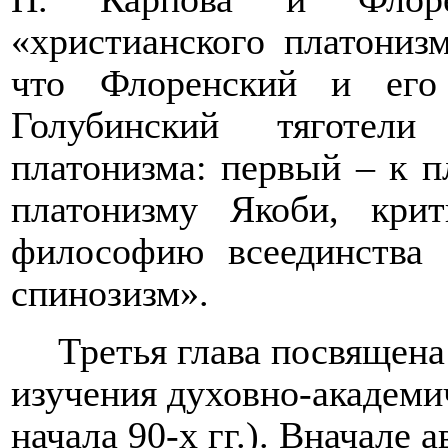
«христианского платонизм
что Флоренский и ег
Голубинский тяготел
платонизма: первый – к п
платонизму Якоби, кри
философию всеединства
спинозизм».
Третья глава посвящен
изучения духовно-академ
начала 90-х гг.).
Вначале а