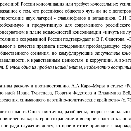
овременной России консолидация или требует колоссальных уси
связанное с тем, что российское общество чуть ли не с допетро
востояние двух лагерей - славянофилов и западников. С.И. 
еобходимую и продуктивную для современного российского
 консерватизм в плане возможностей консолидации «ничуть не л
стоянию в современной России подтверждает и В.Г. Федотова.
о имеют в качестве предмета исследования преобладающую сфер
я общественного сознания, но камуфлирующие
отсутствие конс
раведливости, к нравственным ценностям, к коррупции. А во-в
ит. В этом одна из проблем нашей элиты, неадекватно восприн
рнативы расколу и противостоянию. А.А.Кара–Мурза в статье «
ию идей Ивана Тургенева, Георгия Федотова и Владимира Вейд
оведения, снимающего партийно-политические крайности» (с. 78
х элит и власти. Они эгоистичны, разобщены, непрофессиональ
чиновничества характерно сохранение и воспроизводство кланов
а не ради служения долгу, которое в итоге приводит к вырож