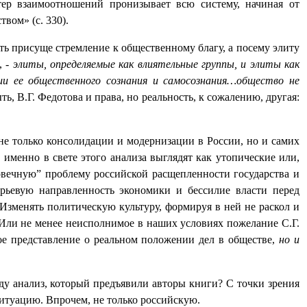
тер взаимоотношений пронизывает всю систему, начиная от
вом» (с. 330).
ыть присуще стремление к общественному благу, а посему элиту
,
- элиты, определяемые как влиятельные группы, и элиты как
и ее общественного сознания и самосознания…общество не
ыть, В.Г. Федотова и права, но реальность, к сожалению, другая:
не только консолидации и модернизации в России, но и самих
 именно в свете этого анализа выглядят как утопические или,
ковечную” проблему российской расщепленности государства и
ырьевую направленность экономики и бессилие власти перед
«Изменять политическую культуру, формируя в ней не раскол и
 Или не менее неисполнимое в наших условиях пожелание С.Г.
бое представление о реальном положении дел в обществе,
но и
иду анализ, который предъявили авторы книги? С точки зрения
ситуацию. Впрочем, не только российскую.