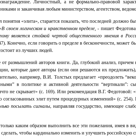
знаграждение. Личностный, а не формально-правовой харак
иками и заканчивая любым министерством, агентством, ведомст
 понятия «элита», старается показать, что последней должно б
«
В своем логическом и нравственном пределе, -
пишет Федотова
ому является стойкой чертой общественного мнения в Росси
247). Конечно, если говорить о пределе в бесконечности, может б
 состоит из лучших людей.
е от размышлений авторов книги. Да, глубокий анализ, причем 
ации, которые дают авторы (если они решаются их предложить),
вительно, например, В.И. Толстых предлагает «преодолеть “ве
вными” в политике и активной деятельности “вертикали”: с
то не скрывает» (с. 169). Или рекомендация В.Г. Федотовой: 
 согласованных элит путем процедурных изменений» (с. 254).
олько посылать сигналы
, направляя государство, имеющее сла
но только каким образом выполнить все эти пожелания, имея в в
зя сделать, чтобы кардинально изменить и улучшить российскую 