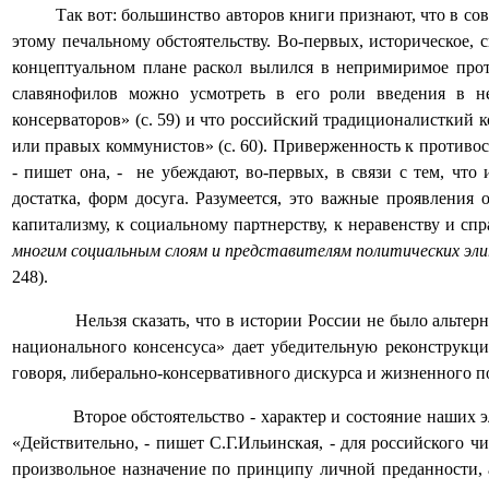
Так вот: большинство авторов книги признают, что в с
этому печальному обстоятельству. Во-первых, историческое, 
концептуальном плане раскол вылился в непримиримое проти
славянофилов можно усмотреть в его роли введения в н
консерваторов» (с. 59) и что российский традиционалисткий
или правых коммунистов» (с. 60). Приверженность к противо
- пишет она, -
не убеждают, во-первых, в связи с тем, чт
достатка, форм досуга. Разумеется, это важные проявлени
капитализму, к социальному партнерству, к неравенству и сп
многим социальным слоям и представителям политических эл
248).
Нельзя сказать, что в истории России не было альте
национального консенсуса» дает убедительную реконструкц
говоря, либерально-консервативного дискурса и жизненного п
Второе обстоятельство - характер и состояние наши
«Действительно, - пишет С.Г.Ильинская, - для российского 
произвольное назначение по принципу личной преданности, 