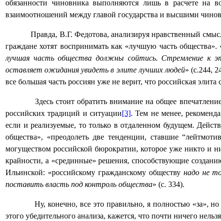
обязанности чиновника выполняются лишь в расчете на во
взаимоотношений между главой государства и высшими чиновн
Правда, В.Г. Федотова, анализируя нравственный смысл
граждане хотят воспринимать как «лучшую часть общества». 
лучшая часть общества должны сойтись. Стремление к эт
оставляет ожидания увидеть в элите лучших людей
» (с.244, 
все большая часть россиян уже не верит, что российская элита
Здесь стоит обратить внимание на общее впечатлени
российских традиций и ситуации
[3]
. Тем не менее, рекоменд
если и реализуемые, то только в отдаленном будущем. Дейст
общества», «преодолеть две тенденции, ставшие “лейтмоти
могуществом российской бюрократии, которое уже никто и нич
крайности, а «срединные» решения, способствующие созданию
Ильинской: «российскому гражданскому обществу
надо не т
поставить власть под контроль общества
» (с. 334).
Ну, конечно, все это правильно, я полностью «за», 
этого убедительного анализа, кажется, что почти ничего нель