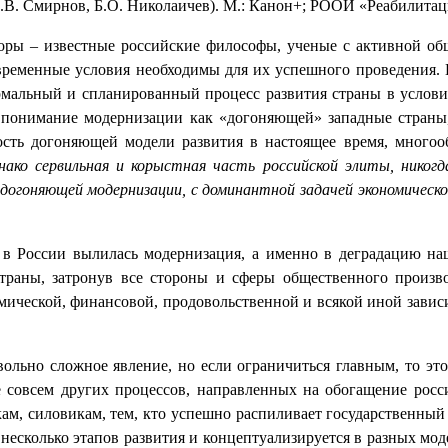
А.В. Смирнов, Б.О. Николаичев). М.: Канон+; РООИ «Реабилитаци
торы – известные российские философы, ученые с активной об
ременные условия необходимы для их успешного проведения. Пр
рмальный и спланированный процесс развития страны в услови
, - понимание модернизации как «догоняющей» западные страны
ость догоняющей модели развития в настоящее время, многооб
нако сервильная и корыстная часть российской элиты, никогд
 догоняющей модернизации, с доминантной задачей экономическ
о в России вылилась модернизация, а именно в деградацию на
траны, затронув все стороны и сферы общественного произво
мической, финансовой, продовольственной и всякой иной зависимо
ольно сложное явление, но если ограничиться главным, то это
 совсем других процессов, направленных на обогащение росс
ам, силовикам, тем, кто успешно распиливает государственный
несколько этапов развития и концептуализируется в разных мод