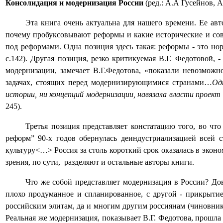
Консолидация и модернизация России
(ред.: А.А Гусейнов, 
Эта книга очень актуальна для нашего времени. Ее ав
почему пробуксовывают реформы и какие исторические и сов
под реформами. Одна позиция здесь такая: реформы - это но
с.142). Другая позиция, резко критикуемая В.Г. Федотовой
модернизации, замечает В.Г.Федотова, «показали невозможн
задачах, стоящих перед модернизирующимися странами…
Од
истории, ни концепций модернизации, навязала власти проект
245).
Третья позиция представляет констатацию того, во чт
реформ” 90-х годов обернулась деиндустриализацией всей с
культуру<…> Россия за столь короткий срок оказалась в эконо
зрения, по сути,
разделяют и остальные авторы книги.
Что же собой представляет модернизация в России? Дов
плохо продуманное и спланированное, с другой - прикрытие
российским элитам, да и многим другим россиянам (чиновник
Реальная же модернизация, показывает В.Г. Федотова, прошла 