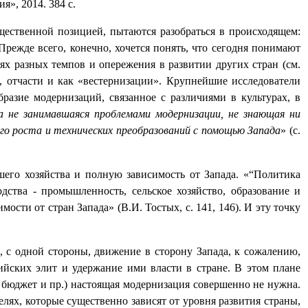
я», 2014. 384 с.
щественной позицией, пытаются разобраться в происходящем:
ежде всего, конечно, хочется понять, что сегодня понимают
ях разных темпов и опережения в развитии других стран (см.
, отчасти и как «вестернизации». Крупнейшие исследователи
разие модернизаций, связанное с различиями в культурах, в
а не занимавшаяся проблемами модернизации, не знающая ни
ого роста и технических преобразований с помощью Запада
» (с.
шего хозяйства и полную зависимость от Запада. «“Политика
дства - промышленность, сельское хозяйство, образование и
сти от стран Запада» (В.И. Тостых, с. 141, 146). И эту точку
, с одной стороны, движение в сторону Запада, к сожалению,
ийских элит и удержание ими власти в стране. В этом плане
 бюджет и пр.) настоящая модернизация совершенно не нужна.
елях, которые существенно зависят от уровня развития страны,