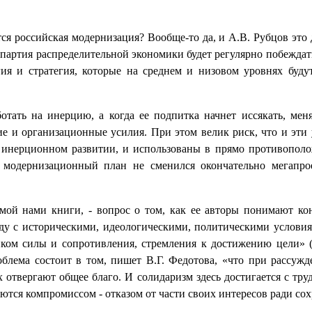
ся российская модернизация? Вообще-то да, и А.В. Рубцов это 
партия распределительной экономики будет регулярно побеждать 
ия и стратегия, которые на среднем и низовом уровнях буд
отать на инерцию, а когда ее подпитка начнет иссякать, мен
е и организационные усилия. При этом велик риск, что и эти
 инерционном развитии, и использованы в прямо противополож
 модернизационный план не сменился окончательно мегапр
мой нами книги, - вопрос о том, как ее авторы понимают кон
ду с историческими, идеологическими, политическими условия
ком силы и сопротивления, стремления к достижению цели» (с.
блема состоит в том, пишет В.Г. Федотова, «что при рассужд
твергают общее благо. И солидаризм здесь достигается с труд
ся компромиссом - отказом от части своих интересов ради сохра