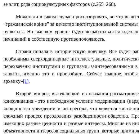
ее элит, ряда социокультурных факторов (с.255–268).
Можно ли в таком случае прогнозировать, во что выльет
“гражданской войне” за качество институциональной системы 
рушиться. На высшем уровне будут вырабатываться идеолог
начинаний в собственную противоположность.
Страна попала в историческую ловушку. Все будет раб
необходимы сверхординарные интеллектуальные, политически
перехвачены институтами и группами, заинтересованными в
защиты, именно это и произойдет…Сейчас главное, чтобы
архаику»
[1]
.
Второй вопрос, вытекающий из названия рассматривае
консолидация - это необходимое условие модернизации (наря
«общностью убеждений и интересов», что является «источни
сложный процесс преодоления разобщенности общества. Про
имеющих разные ценности и разные интересы. Многие из них о
объективности интересов социальных групп, которые примиряют