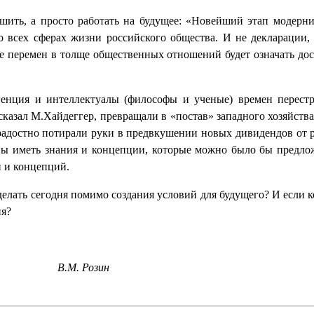
шить, а просто работать на будущее: «Новейший этап модерни
всех сферах жизни российского общества. И не декларации, н
е перемен в толще общественных отношений будет означать д
генция и интеллектуалы (философы и ученые) времен перест
сказал М.Хайдеггер, превращали в «постав» западного хозяйства
 радостно потирали руки в предвкушении новых дивидендов от р
ы иметь знания и концепции, которые можно было бы предложи
й и концепций.
то делать сегодня помимо создания условий для будущего? И если
ия?
В.М. Розин