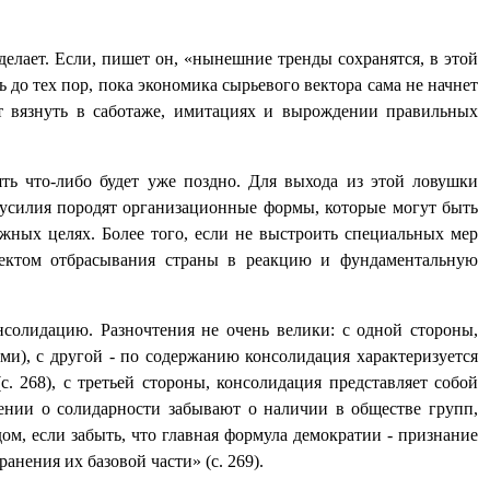
делает. Если, пишет он, «нынешние тренды сохранятся, в этой
до тех пор, пока экономика сырьевого вектора сама не начнет
ут вязнуть в саботаже, имитациях и вырождении правильных
ять что-либо будет уже поздно. Для выхода из этой ловушки
 усилия породят организационные формы, которые могут быть
ных целях. Более того, если не выстроить специальных мер
оектом отбрасывания страны в реакцию и фундаментальную
солидацию. Разночтения не очень велики: с одной стороны,
ми), с другой - по содержанию консолидация характеризуется
 268), с третьей стороны, консолидация представляет собой
ении о солидарности забывают о наличии в обществе групп,
ом, если забыть, что главная формула демократии - признание
нения их базовой части» (с. 269).