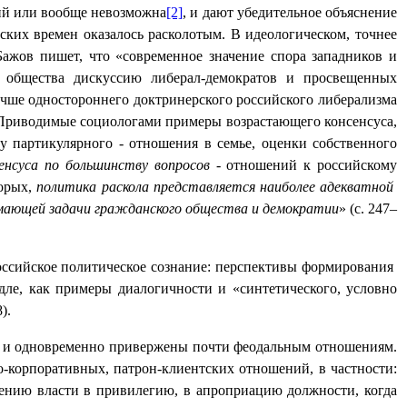
лий или вообще невозможна
[2]
, и дают убедительное объяснение
вских времен оказалось расколотым. В идеологическом, точнее
Бажов пишет, что «современное значение спора западников и
 общества дискуссию либерал-демократов и просвещенных
учше одностороннего доктринерского российского либерализма
 «Приводимые социологами примеры возрастающего консенсуса,
у партикулярного - отношения в семье, оценки собственного
енсуса по большинству вопросов
- отношений к российскому
торых,
политика раскола представляется наиболее адекватной
имающей задачи гражданского общества и демократии
» (с. 247–
Российское политическое сознание: перспективы формирования
ле, как примеры диалогичности и «синтетического, условно
).
ны и одновременно привержены почти феодальным отношениям.
о-корпоративных, патрон-клиентских отношений, в частности:
дению власти в привилегию, в апроприацию должности, когда