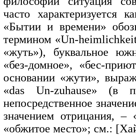
философии ситуация сов
часто характеризуется к
«Бытии и времени» обоз
термином «Un-heimlichkei
«жуть»), буквальное южн
«без-домное», «бес-прию
основании «жути», выраж
«das Un-zuhause» (в пе
непосредственное значени
значением отрицания, – 
«обжитое место»; см.: [Ха