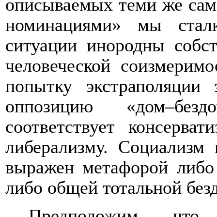
описываемых теми же са
номинациями» мы стал
ситуации инородны собс
человеческой соизмеримо
попытку экстраполяции
оппозицию
«
дом
–
без
соответствует консерват
либерализму. Социализм
выражен метафорой либо
либо общей тотальной без
Предположим, что 