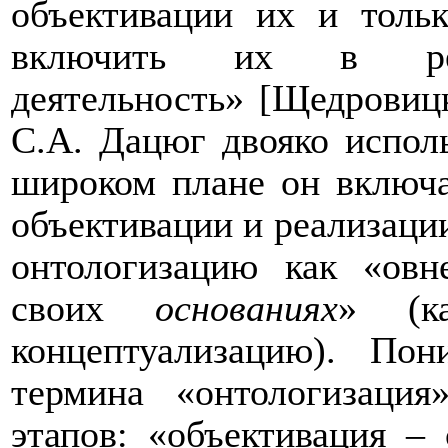
объективации их и тольк
включить их в реал
деятельность» [Щедрови
С.А. Дацюг двояко исполь
широком плане он включа
объективации и реализации
онтологизацию как «овн
своих
основаниях
» (к
концептуализацию). По
термина «онтологизаци
этапов: «объективация –