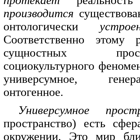
протекает
реальность
производится
существова
онтологически
устрое
Соответственно этому 
сущностных прост
социокультурного феноме
универсумное, генер
онтогенное.
Универсумное прост
пространство) есть сфе
окружении. Это мир бл