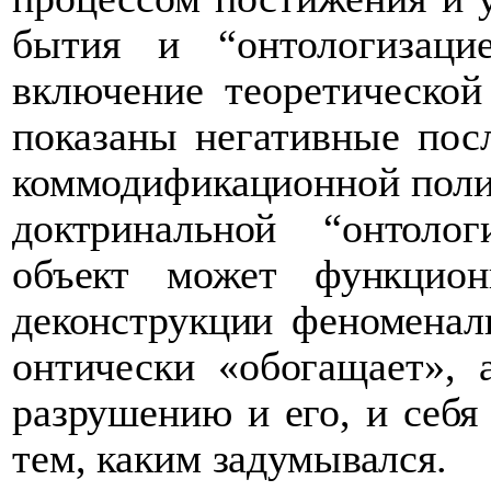
бытия и “онтологизац
включение теоретической
показаны негативные пос
коммодификационной полит
доктринальной “онтоло
объект может функцион
деконструкции феноменаль
онтически «обогащает», а
разрушению и его, и себя
тем, каким задумывался.