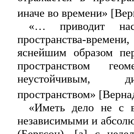
иначе во времени»
[Вер
«… приводит на
пространства-времени
яснейшим образом пе
пространством гео
неустойчивым, д
пространством»
[Верна
«Иметь дело не с в
независимыми и абсолю
(Бергсон), [а] с нед