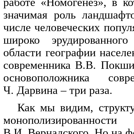
работе «Номогенез», в ко
значимая роль ландшафт
числе человеческих популя
широко эрудированного
области географии населе
современника В.В. Покшиш
основоположника сов
Ч. Дарвина – три раза.
Как мы видим, структ
монополизированн
В.И. Вернадского. Но на ф