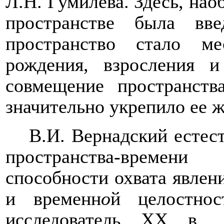
Л.Н. Гумилева. Здесь, нао
пространстве была вв
пространство стало м
рождения, взросления 
совмещение пространст
значительно укрепило ее 
В.И. Вернадский естес
пространства-времен
способности охвата явлен
и временн
о
й целостно
исследователь
XX
в.,