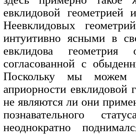
евклидовой геометрией 
Неевклидовых геометр
интуитивно ясными в св
евклидова геометрия 
согласованной с обыден
Поскольку мы можем 
априорности евклидовой г
не являются ли они приме
познавательного стат
неоднократно поднима