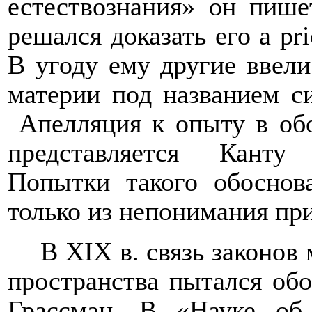
естествознания» он пише
решался доказать его
a
р
ri
В угоду ему другие ввели
материи под названием с
Апелляция к опыту в об
представляется Канту
Попытки такого обоснова
только из непонимания пр
В
XIX
в. связь законов
пространства пытался обо
Грассман. В «Науке об