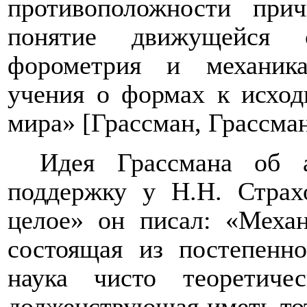
противоположности при
понятие движущейся 
форометрия и механик
учения о формах к исход
мира» [Грассман, Грассман
Идея Грассмана об 
поддержку у Н.Н. Страх
целое» он писал: «Меха
состоящая из постепенн
наука чисто теоретич
долженствующая иметь тот