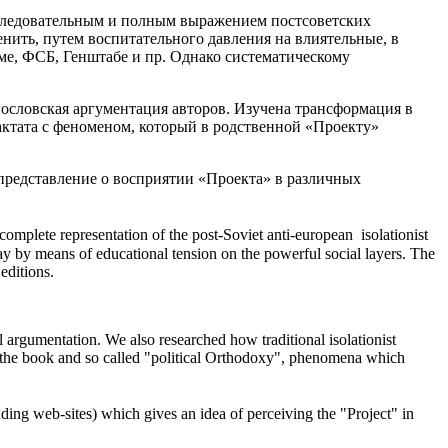
последовательным и полным выражением постсоветских
нить, путем воспитательного давления на влиятельные, в
уме, ФСБ, Генштабе и пр. Однако систематическому
гословская аргументация авторов. Изучена трансформация в
актата с феноменом, который в родственной «Проекту»
 представление о восприятии «Проекта» в различных
complete representation of the post-Soviet anti-european isolationist
way by means of educational tension on the powerful social layers. The
editions.
al argumentation. We also researched how traditional isolationist
n the book and so called "political Orthodoxy", phenomena which
uding web-sites) which gives an idea of perceiving the "Project" in