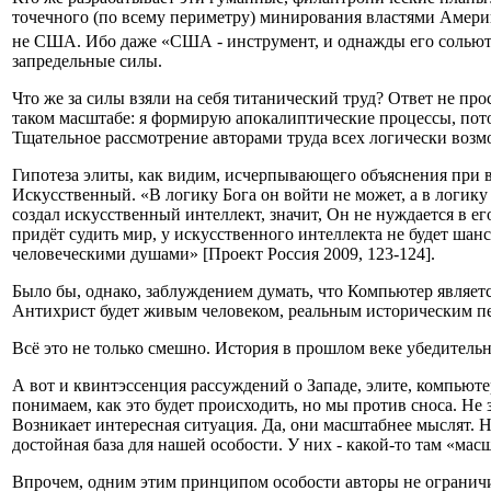
точечного (по всему периметру) минирования властями Америк
не США. Ибо даже «США - инструмент, и однажды его сольют в
запредельные силы.
Что же за силы взяли на себя титанический труд? Ответ не пр
таком масштабе: я формирую апокалиптические процессы, пото
Тщательное рассмотрение авторами труда всех логически возм
Гипотеза элиты, как видим, исчерпывающего объяснения при все
Искусственный. «В логику Бога он войти не может, а в логику 
создал искусственный интеллект, значит, Он не нуждается в е
придёт судить мир, у искусственного интеллекта не будет шан
человеческими душами» [Проект Россия 2009, 123-124].
Было бы, однако, заблуждением думать, что Компьютер являетс
Антихрист будет живым человеком, реальным историческим пер
Всё это не только смешно. История в прошлом веке убедительн
А вот и квинтэссенция рассуждений о Западе, элите, компьютер
понимаем, как это будет происходить, но мы против сноса. Не 
Возникает интересная ситуация. Да, они масштабнее мыслят. Но
достойная база для нашей особости. У них - какой-то там «ма
Впрочем, одним этим принципом особости авторы не огранич