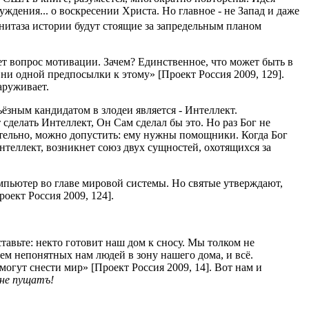
дения... о воскресении Христа. Но главное - не Запад и даже
нитаза истории будут стоящие за запредельным планом
ает вопрос мотивации. Зачем? Единственное, что может быть в
ни одной предпосылки к этому» [Проект Россия 2009, 129].
аруживает.
ьёзным кандидатом в злодеи является - Интеллект.
 сделать Интеллект, Он Сам сделал бы это. Но раз Бог не
вательно, можно допустить: ему нужны помощники. Когда Бог
нтеллект, возникнет союз двух сущностей, охотящихся за
омпьютер во главе мировой системы. Но святые утверждают,
ект Россия 2009, 124].
тавьте: некто готовит наш дом к сносу. Мы толком не
аем непонятных нам людей в зону нашего дома, и всё.
могут снести мир» [Проект Россия 2009, 14]. Вот нам и
не пущатъ!