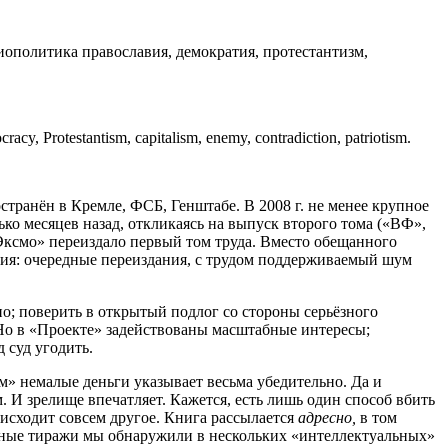
политика православия, демократия, протестантизм,
acy, Protestantism, capitalism, enemy, contradiction, patriotism.
транён в Кремле, ФСБ, Генштабе. В 2008 г. не менее крупное
ько месяцев назад, откликаясь на выпуск второго тома («ВФ»,
Эксмо» переиздало первый том труда. Вместо обещанного
ития: очередные переиздания, с трудом поддерживаемый шум
но; поверить в открытый подлог со стороны серьёзного
. Но в «Проекте» задействованы масштабные интересы;
 суд угодить.
том» немалые деньги указывает весьма убедительно. Да и
 И зрелище впечатляет. Кажется, есть лишь один способ вбить
оисходит совсем другое. Книга рассылается
адресно,
в том
мные тиражи мы обнаружили в нескольких «интеллектуальных»