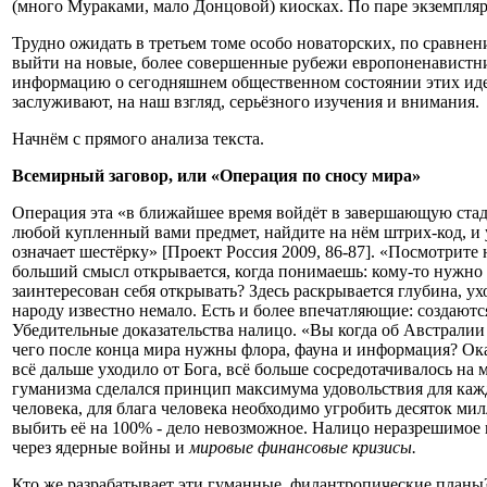
(много Мураками, мало Донцовой) киосках. По паре экземпляро
Трудно ожидать в третьем томе особо новаторских, по сравне
выйти на новые, более совершенные рубежи европоненавистнич
информацию о сегодняшнем общественном состоянии этих идей.
заслуживают, на наш взгляд, серьёзного изучения и внимания.
Начнём с прямого анализа текста.
Всемирный заговор, или «Операция по сносу мира»
Операция эта «в ближайшее время войдёт в завершающую стади
любой купленный вами предмет, найдите на нём штрих-код, и у
означает шестёрку» [Проект Россия 2009, 86-87]. «Посмотрит
больший смысл открывается, когда понимаешь: кому-то нужно 
заинтересован себя открывать? Здесь раскрывается глубина, у
народу известно немало. Есть и более впечатляющие: создаютс
Убедительные доказательства налицо. «Вы когда об Австралии
чего после конца мира нужны флора, фауна и информация? Ока
всё дальше уходило от Бога, всё больше сосредотачивалось на
гуманизма сделался принцип максимума удовольствия для каждо
человека, для блага человека необходимо угробить десяток мил
выбить её на 100% - дело невозможное. Налицо неразрешимое 
через ядерные войны и
мировые финансовые кризисы.
Кто же разрабатывает эти гуманные, филантропические планы?