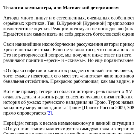
Теология компьютера, или
Магический детерминизм
Авторы много пишут и о естественных, очевидных особенностя
серьёзных критиков. Так, В.Куренной [Куренной] предположил
компетентные оценки. Реакции почему-то не последовало (как
Придётся нам самим взять на себя дерзость богословской оц
Свои наивнейшие иконоборческие рассуждения авторы приводят 
христианства нет тоже. Если не усвоил того, что написано в 
Это не риторический вопрос, мы получим ниже ответ на него.
различают понятия «ереси» и «схизмы». Но ещё поразительнее
«От брака сифитов и каинитов рождается новый тип человека,
того: смыслу некоторых его мест эта «гипотеза» явно противо
банальная отсебятина. Прекрасно работающая, как мы видим, 
Вот ещё пример, теперь из области истории: речь пойдёт о X
отдавать деньги и жизнь ради спасения лукавых византийских
история об ужасах греческого нападения на Трою. Турок назы
западному миру возмездием за Трою» [Проект Россия 2009, 3
прямо опровергается
[2]
.
Перейдём теперь к весьма немаловажному в данной ситуации в
«Отсутствие знания компенсируется самодумством и энергичн
Определение потрясает меня до глубины души: знание не есть