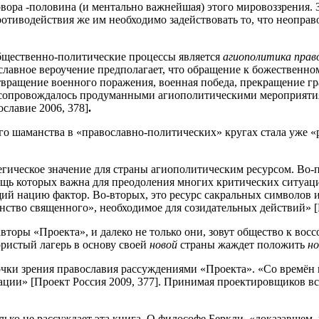
овора -половина (и ментально важнейшая) этого мировоззрения. З
отиводействия же им необходимо задействовать то, что неопр
бщественно-политические процессы является
агиополитика прав
авное вероучение предполагает, что обращение к божественном
твращение военного поражения, военная победа, прекращение гр
то сопровождалось продуманными агиополитическими мероприяти
славие 2006, 378]
.
го шаманства в «православно-политических» кругах стала уже 
гическое значение для страны агиополитическим ресурсом. Во-
щь которых важна для преодоления многих критических ситуац
 нацию фактор. Во-вторых, это ресурс сакральных символов и 
ство священного», необходимое для созидательных действий» [П
авторы «Проекта», и далеко не только они, зовут общество к во
ристый лагерь в основу своей
новой
страны жаждет положить
н
очки зрения православия рассуждениями «Проекта». «Со времён 
ции» [Проект Россия 2009, 377]. Принимая проектировщиков в
лько не рассуждает эта книга. О философе Беркли, «доказавшем,