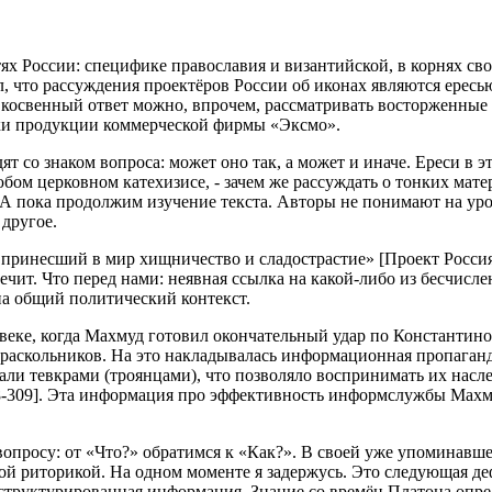
х России: специфике православия и византийской, в корнях сво
, что рассуждения проектёров России об иконах являются ересью
 косвенный ответ можно, впрочем, рассматривать восторженные 
енки продукции коммерческой фирмы «Эксмо».
со знаком вопроса: может оно так, а может и иначе. Ереси в эт
любом церковном катехизисе, - зачем же рассуждать о тонких мат
 А пока продолжим изучение текста. Авторы не понимают на уро
 другое.
 принесший в мир хищничество и сладострастие» [Проект Россия 
речит. Что перед нами: неявная ссылка на какой-либо из бесчис
на общий политический контекст.
V веке, когда Махмуд готовил окончательный удар по Константин
 раскольников. На это накладывалась информационная пропаганд
вали тевкрами (троянцами), что позволяло воспринимать их нас
08-309]. Эта информация про эффективность информслужбы Махм
опросу: от «Что?» обратимся к «Как?». В своей уже упоминавше
ой риторикой. На одном моменте я задержусь. Это следующая д
 структурированная информация. Знание со времён Платона опре