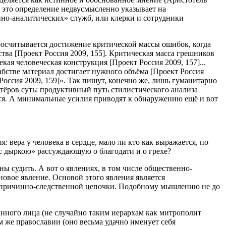
о это определение недвусмысленно указывает на
но-аналитических» служб, или клерки и сотрудники
Просчитывается достижение критической массы ошибок, когда
ства [Проект Россия 2009, 155]. Критическая масса грешников
ая человеческая конструкция [Проект Россия 2009, 157]...
абстве материал достигает нужного объёма [Проект Россия
 Россия 2009, 159]». Так пишут, конечно же, лишь гуманитарно
тёров суть: продуктивный путь стилистического анализа
ся.
А минимальные усилия приводят к обнаружению ещё и вот
 вера у человека в сердце, мало ли кто как выражается, по
 с дыркою» рассуждающую о благодати и о грехе?
ны судить. А вот о явлениях, в том числе общественно-
новое явление. Основой этого явления является
й причинно-следственной цепочки. Подобному мышлению не до
данного лица (не случайно таким иерархам как митрополит
м же православии (оно весьма удачно именует себя