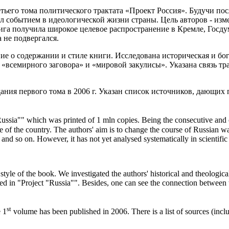
третьего тома политического трактата «Проект Россия». Будучи 
 событием в идеологической жизни страны. Цель авторов - изме
нига получила широкое целевое распространение в Кремле, Госд
 не подвергался.
ие о содержании и стиле книги. Исследована историческая и бо
всемирного заговора» и «мировой закулисы». Указана связь тр
ания первого тома в 2006 г. Указан список источников, дающих
"Russia"" which was printed of 1 mln copies. Being the consecutive and 
ife of the country. The authors' aim is to change the course of Russian 
d so on. However, it has not yet analysed systematically in scientific 
 style of the book. We investigated the authors' historical and theologic
ed in "Project "Russia"". Besides, one can see the connection betwee
st
e 1
volume has been published in 2006. There is a list of sources (incl