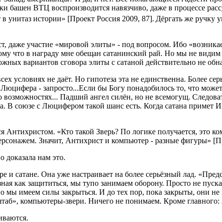
и башен ВТЦ воспроизводится навязчиво, даже в процессе рассуж
 унитаз истории» [Проект Россия 2009, 87].
Дёргать же ручку у
ост, даже участие «мировой элиты» - под вопросом. Ибо «возник
му что в награду мне обещан сатанинский рай. Но мы не видим 
ожных вариантов сговора элиты с сатаной действительно не обн
х условиях не даёт. Но гипотеза эта не единственна. Более сер
Люцифера - запросто...Если бы Богу понадобилось то, что может
го возможностях... Падший ангел силён, но не всемогущ. Следо
са. В союзе с Люцифером такой шанс есть. Когда сатана примет И
я Антихристом. «Кто такой Зверь? По логике получается, это к
сонажем. Значит, Антихрист и компьютер - разные фигуры» [Про
о доказала нам это.
е и сатане. Она уже настраивает на более серьёзный лад. «Предс
зная как защититься, мы тупо занимаем оборону. Просто не пуск
 мы имеем силы закрыться. И до тех пор, пока закрыты, они не 
сштаб», компьютеры-звери. Ничего не понимаем. Кроме главного:
иваются.