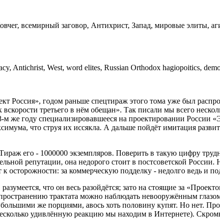
г, всемирный заговор, Антихрист, Запад, мировые элиты, агио
 Antichrist, West, word elites, Russian Orthodox hagiopoitics, democr
кт Россия», годом раньше спецтираж этого тома уже был распрос
 вскорости третьего в нём обещан». Так писали мы всего нескол
08-м же году специализировавшееся на проектировании России «
ксимума, что струя их иссякла. А дальше пойдёт имитация разв
 Тираж его - 1000000 экземпляров. Поверить в такую цифру труд
абельной репутации, она недорого стоит в постсоветской России
т к осторожности: за коммерческую подделку - недолго ведь и под
 разумеется, что он весь разойдётся; зато на стоящие за «Проек
спространению трактата можно наблюдать невооружённым глазом.
 большими же порциями, авось хоть половину купят. Но нет. Пр
несколько удивлённую реакцию мы находим в Интернете). Скро