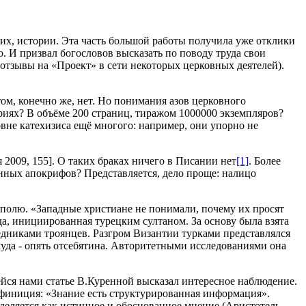
их, истории. Эта часть большой работы получила уже отклики
. И призвал богословов высказать по поводу труда свои
отзывы на «Проект» в сети некоторых церковных деятелей).
ом, конечно же, нет. Но понимания азов церковного
ериях? В объёме 200 страниц, тиражом 1000000 экземпляров?
вне катехизиса ещё многого: например, они упорно не
2009, 155]. О таких браках ничего в Писании нет
[1]
. Более
ленных апокрифов? Представляется, дело проще: налицо
ополю. «Западные христиане не понимали, почему их просят
а, инициированная турецким султаном. За основу была взята
ледниками троянцев. Разгром Византии турками представлялся
уда - опять отсебятина. Авторитетными исследованиями она
йся нами статье В.Куренной высказал интересное наблюдение.
ефиниция: «Знание есть структурированная информация».
деляется как истинное и обоснованное мнение (Аристотель