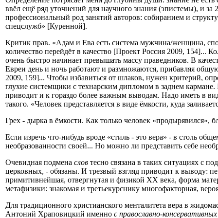
ввёл ещё ряд уточнений для научного знания (эпистемы), и за
профессиональный род занятий авторов: собиранием и струк
спецслужб» [Куренной].
Критик прав. «Адам и Ева есть система мужчина/женщина, спос
количество перейдёт в качество [Проект Россия 2009, 154]... 
очень быстро начинает превышать массу праведников. В качест
Евреи день и ночь работают и размножаются, прибавляя общую
2009, 159]... Чтобы избавиться от шлаков, нужен критерий, оп
глухие системщики с технарским дипломом в заднем кармане. 
приводит и к гораздо более важным выводам. Надо иметь в в
такого. «Человек представляется в виде ёмкости, куда заливаетс
Грех - дырка в ёмкости. Как только человек «продырявился», бл
Если изречь что-нибудь вроде «стиль - это вера» - в столь об
необразованности своей... Но можно ли представить себе нео
Очевидная подмена
слов
тесно связана в таких ситуациях с п
церковных, - обязаны. И трезвый взгляд приводит к выводу: п
примитивнейшая, отвергнутая и физикой XX века, форма мат
метафизики: знакомая и третьекурснику многофакторная, вероя
Для традиционного христианского менталитета вера в жидомасо
Антоний Храповицкий именно
с православно-консервативны