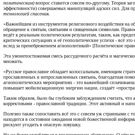
политическим)
вопрос ставится совсем по-другому. Теория заг
эффективности) совершаемых манипуляций адских сил. Для пр
технологией спасения.
«Важнейшим из инструментов религиозного воздействия на о
обращение к святым, святыням и священным символам. Правосл
ведёт к реальным политическим результатам, таким, как предо
критических ситуациях и её геополитические успехи - всё э
вслед за пренебрежением агиополитикой» [Политическое право
Эта умонепостижимая смесь рассудочного расчёта и магическо
множить.
«Русское православие обладает колоссальным, имеющим страте
прославленных и непрославленных святынь, благодатная помо
агиополитических мероприятиях - это важнейший сплачивающий
повышает мобилизационную энергию нации, создаёт «простран
Таким образом, было бы глубоким заблуждением считать, что 
коррективами - православной традиции. Этот активный и напо
Полезно также сопоставить всё это с совсем уж странными с т
находится в состоянии ожидания новой божественной информа
рискуют угодить в опасную ловушку.
Но не будем углубляться в теологические абстракции. О чём то