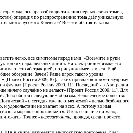
Авторам удалось превзойти достижения первых своих томов,
ахстан) операция по распространению тома даёт уникальную
тельного русского Ковчега»? Все эти обстоятельства
ветить легко, все симптомы перед нами. «Возьмите в руки
двух тонких параллельных линий. На электронном языке это
ринимают это абстракцией, но рисунок имеет смысл. Ещё
щее обозрение. Зачем? Разве игрок такого уровня
» » [Проект Россия 2009, 87]. Таких признаков-примет мудрому
 и фауны» [Проект Россия 2009, 11]. Последний - в Австралии.
е ничего случайно не делают» [Проект Россия 2009, 11]. Для
ый. Дело обстоит следующим образом. Человеческое общество
 Логической - и сегодня уже не отменяемой - целью безбожного
 и удовольствий не хватает на всех. А потому во имя
гиозная мораль сопротивляется. И как её нынче ни мало, а
ничтожить. Точнее -
перезагрузить,
проведя, среди прочего,
о США в книге, разумеется, многократно повторены. Идея