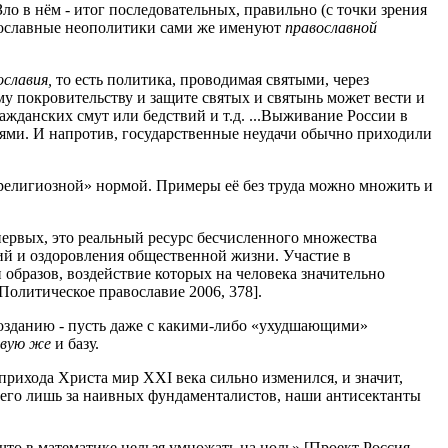
ло в нём - итог последовательных, правильно (с точки зрения
авославные неополитики сами же именуют
православной
ославия,
то есть политика, проводимая святыми, через
у покровительству и защите святых и святынь может вести и
ажданских смут или бедствий и т.д. ...Выживание России в
ями. И напротив, государственные неудачи обычно приходили
«религиозной» нормой. Примеры её без труда можно множить и
первых, это реальный ресурс бесчисленного множества
ий и оздоровления общественной жизни. Участие в
образов, воздействие которых на человека значительно
олитическое православие 2006, 378].
ссозданию - пусть даже с какими-либо «ухудшающими»
овую же
и базу.
прихода Христа мир XXI века сильно изменился, и значит,
сего лишь за наивных фундаменталистов, наши антисектанты
 что в математике нельзя умножать на ноль» [Проект Россия