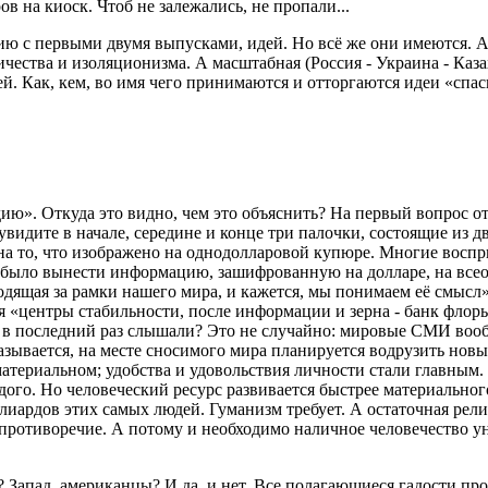
в на киоск. Чтоб не залежались, не пропали...
нию с первыми двумя выпусками, идей. Но всё же они имеются. 
ества и изоляционизма. А масштабная (Россия - Украина - Каз
 Как, кем, во имя чего принимаются и отторгаются идеи «спаси
ю». Откуда это видно, чем это объяснить? На первый вопрос от
видите в начале, середине и конце три палочки, состоящие из 
е на то, что изображено на однодолларовой купюре. Многие восп
было вынести информацию, зашифрованную на долларе, на всеоб
ходящая за рамки нашего мира, и кажется, мы понимаем её смысл
я «центры стабильности, после информации и зерна - банк флоры
 в последний раз слышали? Это не случайно: мировые СМИ вообщ
зывается, на месте сносимого мира планируется водрузить нов
 материальном; удобства и удовольствия личности стали главным.
го. Но человеческий ресурс развивается быстрее материального,
лиардов этих самых людей. Гуманизм требует. А остаточная рели
противоречие. А потому и необходимо наличное человечество у
 Запад, американцы? И да, и нет. Все полагающиеся гадости пр