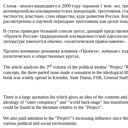
Статья - анализ вышедшего в 2009 году тиражом 1 млн. экз. 
антиевропейско-изоляционистских концепций, трехтомник стал
частности, властные, слои общества, курс развития России. К
рассмотрению в научной периодике трехтомник как целое пока
В статье приведен большой список цитат, дающий представлен
«Проекте Россия» традиционной изоляционистской идеологии «
литературе именуется обычно «политическим православием».
Уделено внимание динамике влияния «Проекта», начиная с изд
политических и общественных кругах.
rd
The article analyses the 3
volume of the political treatise "Project 
concepts, the three-parted issue made a sensation in the ideological l
book was widely spread in Kremlin, State Duma, FSB, General Staff an
There is a large quotation list which gives an idea of the contents and
ideology of "outer conspiracy" and "world back-stage" has transform
could be found in the literature relative to the "Project".
We also paid attention to the "Project"'s increasing influence since th
various political and social environments.