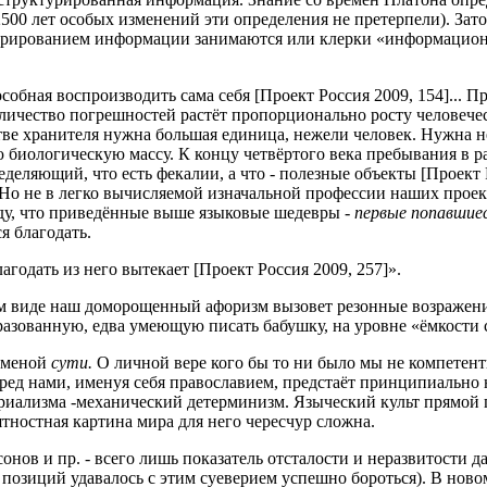
 2500 лет особых изменений эти определения не претерпели). Зат
турированием информации занимаются или клерки «информацион
обная воспроизводить сама себя [Проект Россия 2009, 154]... 
Количество погрешностей растёт пропорционально росту человече
ве хранителя нужна большая единица, нежели человек. Нужна нек
 биологическую массу. К концу четвёртого века пребывания в р
ределяющий, что есть фекалии, а что - полезные объекты [Проект
Но не в легко вычисляемой изначальной профессии наших проек
иду, что приведённые выше языковые шедевры -
первые попавшие
я благодать.
агодать из него вытекает [Проект Россия 2009, 257]».
щем виде наш доморощенный афоризм вызовет резонные возражения:
бразованную, едва умеющую писать бабушку, на уровне «ёмкости
одменой
сути.
О личной вере кого бы то ни было мы не компетент
еред нами, именуя себя православием, предстаёт принципиально 
ериализма -механический детерминизм. Языческий культ прямо
тностная картина мира для него чересчур сложна.
нов и пр. - всего лишь показатель отсталости и неразвитости 
х
позиций удавалось с этим суеверием успешно бороться). В ново