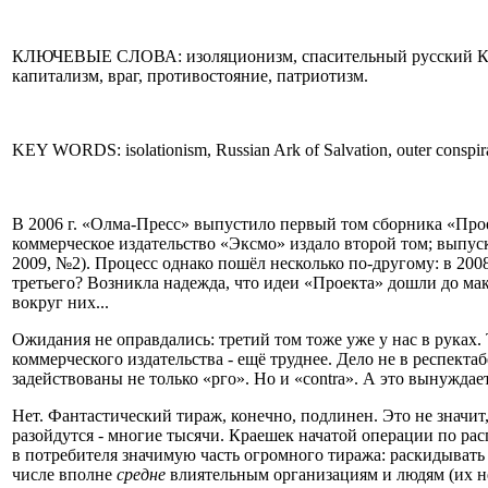
КЛЮЧЕВЫЕ СЛОВА: изоляционизм, спасительный русский Ковче
капитализм, враг, противостояние, патриотизм.
KEY WORDS: isolationism, Russian Ark of Salvation, outer conspiracy,
В 2006 г. «Олма-Пресс» выпустило первый том сборника «Прое
коммерческое издательство «Эксмо» издало второй том; выпуск
2009, №2). Процесс однако пошёл несколько по-другому: в 20
третьего? Возникла надежда, что идеи «Проекта» дошли до ма
вокруг них...
Ожидания не оправдались: третий том тоже уже у нас в руках.
коммерческого издательства - ещё труднее. Дело не в респект
задействованы не только «рго». Но и «contra». А это вынуждае
Нет. Фантастический тираж, конечно, подлинен. Это не значит,
разойдутся - многие тысячи. Краешек начатой операции по ра
в потребителя значимую часть огромного тиража: раскидывать
числе вполне
средне
влиятельным организациям и людям (их 