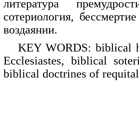
литература премудрос
сотериология, бессмерти
воздаянии.
KEY WORDS: biblical his
Ecclesiastes, biblical sote
biblical doctrines of requital