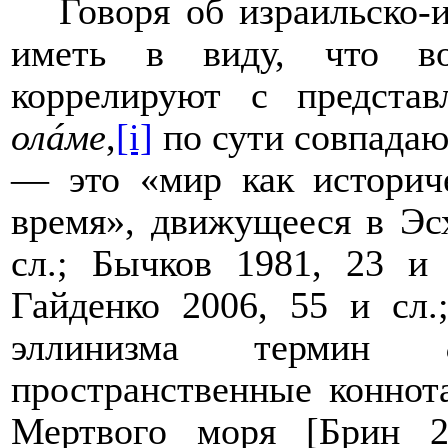
Говоря об израильско-
иметь в виду, что
в
коррелируют с предста
олáме
,
[i]
по сути совпада
— это «мир как историч
время», движущееся в Эсх
сл.; Бычков 1981, 23 и 
Гайденко 2006, 55 и сл.
эллинизма термин
пространственные коннота
Мертвого моря [Брин 2