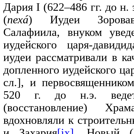
Дария
I
(622
–
486 гг. до н.
(
пехá
) Иудеи Зорова
Салафиила, внуком увед
иудейского царя-давиди
иудеи рассматривали в к
допленного иудейского цар
сл.], и первосвященнико
520 г. до н.э. ведет
(восстановление) Хр
вдохновляли к строитель
и Захария
[ix]
. Новый (