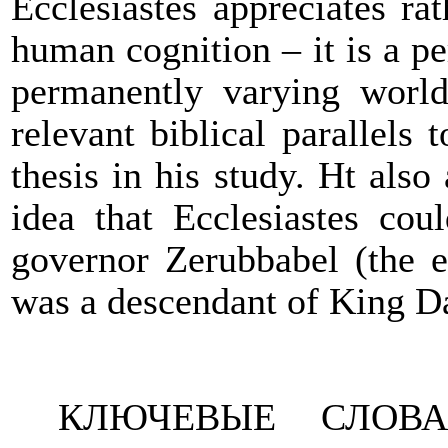
Ecclesiastes appreciates rat
human cognition – it is a p
permanently varying worl
relevant biblical parallels 
thesis in his study. Ht als
idea that Ecclesiastes co
governor Zerubbabel (the 
was a descendant of King D
КЛЮЧЕВЫЕ СЛОВА: б