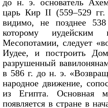
до н. э. основатель Ахе
царь Кир
II
(559
–
529 гг.
видимо, не позднее 538
которому иудейским 
Месопотамии, следует «во
Иудее, и построить Дом
разрушенный вавилонянам
в 586 г. до н. э.
«Возвращ
народное движение, сопо
из Египта.
Основная м
появляется в стране в нач