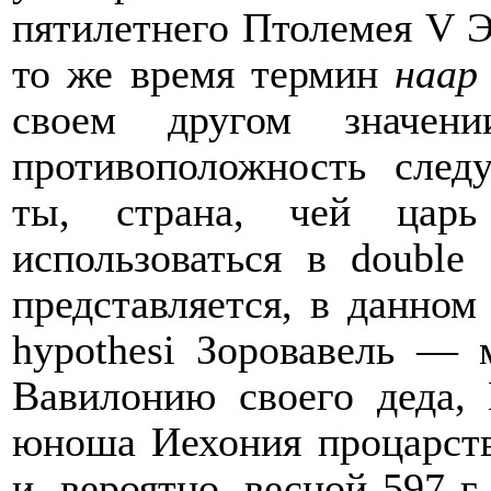
пятилетнего Птолемея
V
Эп
то же время термин
наа
своем другом значен
противоположность след
ты, страна, чей цар
использоваться в
double 
представляется, в данно
hypothesi
Зоровавель — м
Вавилонию своего деда,
юноша Иехония процарств
и, вероятно, весной 597 г. 