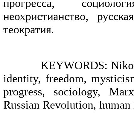
прогресса, социолог
неохристианство, русска
теократия.
KEYWORDS: Nikolai 
identity, freedom, mysticis
progress, sociology, Marxi
Russian Revolution, human h