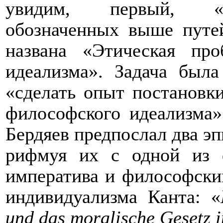
увидим, первый, «ин
обозначенных выше путей
названа «Этическая пр
идеализма». Задача была
«сделать опыт постановк
философского идеализма» 
Бердяев предпослал два э
рифмуя их с одной из ф
императива и философски
индивидуализма Канта: «
und
das
moralische
Geset
z
i