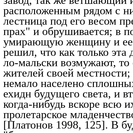
располо­женным рядом с 
лестница под его весом п
прах" и обрушивается;
в п
умирающую
женщину и ее
решил, что как только эта
ло-мальски возмужают, то
жителей своей местности; 
немало населено сплошных
ехидн буду­щего света, и 
когда-нибудь вскоре всю и
пролетарское младенчество
[Платонов 1998, 125]. В б