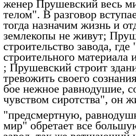
женер Прушевский весь м
телом".
В разговор вступа
тогда назначим жизнь
и от
землекопы не живут; Пруш
строительство завода, где
строительного материала 
; Прушевский строит зда­н
тревожить своего сознания
бое нежное равнодушие,
с
чувством сиротства",
он ж
"предсмертную, равнодуш
мир" обретает все большую
завод, так же ветшающий