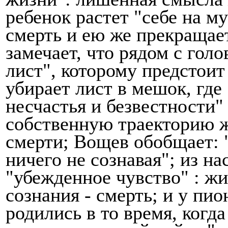
ребенок
растет "себе на м
смерть и ею же прекращае
замечает, что рядом с гол
лист",
которому предстои
убирает лист в мешок, где
несчастья и безвестно­сти
собственную траекторию жи
смерти; Вощев обобщает: 
ничего не сознавая"; из на
"убежденное чувство"
: ж
сознания - смерть; и у пи
родились в то время, когд