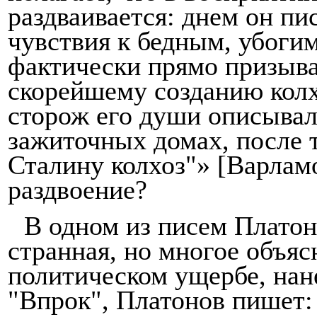
раздваивается: днем он пи
чувствия к бедным, убоги
фактически прямо призыва
скорейшему созданию кол
сторож его души описывал 
зажиточных домах, после т
Сталину колхоз"» [Варламо
раздвоение?
В одном из писем Платон
странная, но многое объяс
политическом ущербе, нан
"Впрок", Платонов пишет: