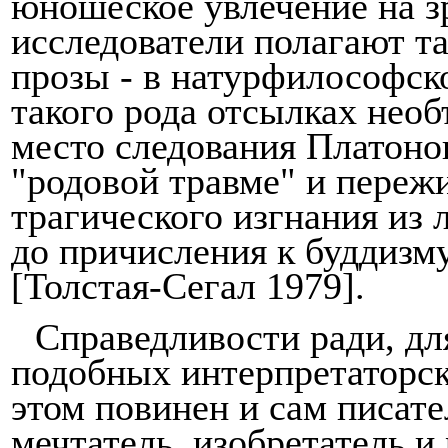
юношеское ув­лечение на з
исследователи полагают та
прозы - в натурфилософск
такого рода отсылках необ
место следования Платоно
"родовой травме" и переж
трагического изгнания из л
до причисления к буддизм
[Толстая-Сегал 1979].
Справедливости ради, дл
подобных интерпретаторски
этом повинен и сам писат
мечтатель, изобретатель и