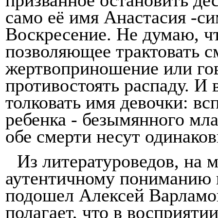
само её имя
Анастасия -
си
Воскресение. Не думаю, чт
позволяющее трактовать с
жертвоприношение или го
противостоять распаду. И 
толковать имя девочки: в
ребенка -
безымянного
мла
обе смерти несут одина­ко
Из литературоведов, на м
аутентичному пониманию п
подошел Алексей Варламов
полагает, что в восприяти