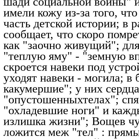
шади социальной войны" 
имели кожу
из-за того, чт
часть детской истории; в
сообщает, что скоро
помре
как
"заочно живущий";
дл
"теплую яму" - "земную в
скроется навеки
под устро
уходят навеки - могила; в
как
умершие";
у них сердц
"опустошенныхтелах";
сп
"охладевшие ноги"
и кажд
излишка жизни";
Вощев чу
ложится меж
"тел"
: прямы