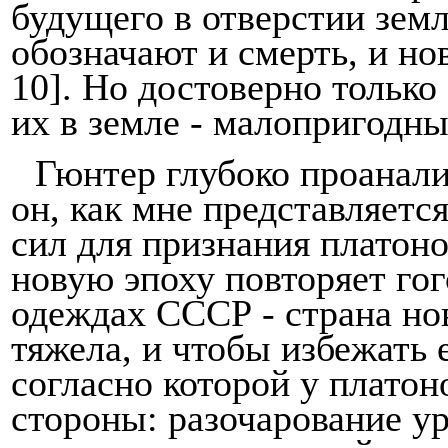
будущего в отверстии земл
обознача­ют и смерть, и н
10]. Но достоверно только
их в земле - малопригодны
Гюнтер глубоко проанали
он, как мне представляется
сил для признания платоно
но­вую эпоху повторяет го
одеждах СССР - страна но
тяжела, и чтобы избежать 
согласно ко­торой у плато
стороны: разочарование у