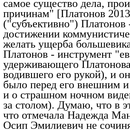
самое существо дела, про
причинам" [Платонов 2013,
("субъективно") Плато­нов
достижении коммунистичес
желать ущерба большевика
Платонов - инструмент "ев
удерживающего Платонова-
водившего его рукой), и он
было перед его внешним и
и о страшном ночном в
и
де
за столом). Думаю, что в э
что отмечала Надежда Манд
Осип Эмилиевич не сочиня