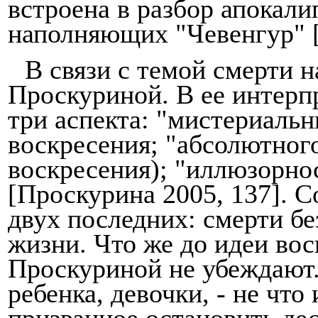
встроена в разбор апокал
наполняющих "Чевенгур" [
В связи с темой смерти 
Проскуриной. В ее интерпр
три аспекта: "мистериаль
воскресения; "абсо­лютног
воскресения); "иллюзорно
[Проскурина 2005, 137]. 
двух последних: смерти без
жизни. Что же до идеи вос
Проскуриной не убеждают.
ребенка, девочки, - не что
призванное остановить де