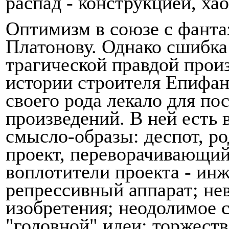
распад - конструкцией, хао
Оптимизм в союзе с фанта
Платонову. Однако сшиб­ка
трагической правдой прои
истории строителя Епифан
своего рода лекало для п
произведений. В ней есть 
смысло-образы: деспот, р
проект, переворачивающий
воплотители проекта - ин
репрессивный аппарат; не
изобретения; неодолимое 
"голов­ной" идеи; торжест