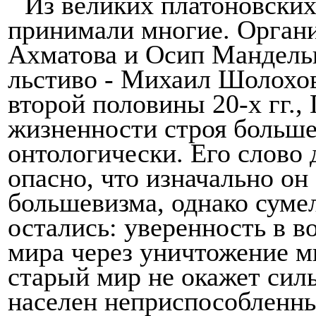
Из великих платоновских
принимали многие. Органи
Ахматова и Осип Мандельш
льстиво - Ми­хаил Шолохов
второй половины 20-х гг.,
жизненности строя большев
онтологически.
Его слово 
опасно, что изначально он
большевизма, однако суме
остались: уверенность в в
мира через уничтожение ми
старый мир не окажет сил
населен неприспособленн