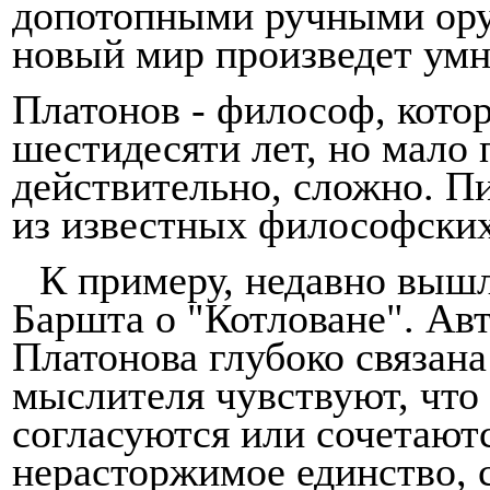
допотопными ручными оруд
новый мир произведет ум
Платонов - философ, кото
шестидесяти лет, но мало 
действительно, сложно. Пи
из известных фи­лософски
К примеру, недавно вышл
Баршта о "Котловане". Авт
Платонова глубоко связана
мысли­теля чувствуют, что
согласуются или сочетаютс
нерасторжимое единство, 