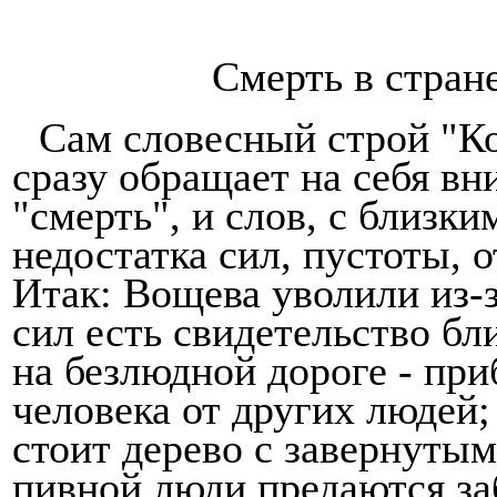
Смерть в стране
Сам словесный строй "Ко
сразу обращает на себя вни
"смерть", и слов, с близк
недостат­ка сил, пустоты, 
Итак: Вощева уволили из-
сил есть свидетельство бл
на
безлюдной
дороге - пр
человека от других людей;
стоит дерево с
завернуты
пивной люди предают­ся
за