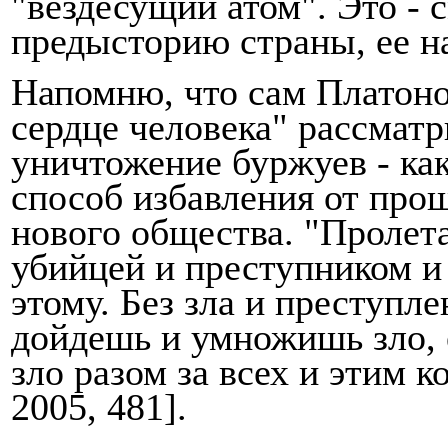
"вездесущий атом". Это - 
предысторию страны, ее н
Напомню, что сам Платоно
сердце человека" рассма­т
уничтожение буржуев - ка
спо­соб избавления от про
нового общества. "Пролета
убийцей и преступником и 
этому. Без зла и преступле
дойдешь и умножишь зло, 
зло разом за всех и этим 
2005, 481].