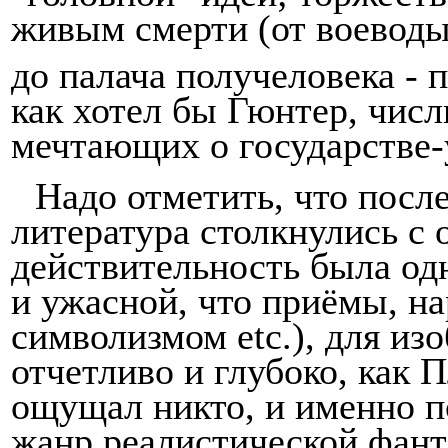
живым смерти (от воеводы
до палача получеловека - 
как хотел бы Гюнтер, числ
мечтающих о государстве-
Надо отметить, что посл
литература столкнулись с
действительность была од
и ужа­сной, что приёмы, н
символизмом
etc
.), для из
отчетливо и глубоко, как 
ощущал никто, и именно п
жанр
реалистической фан