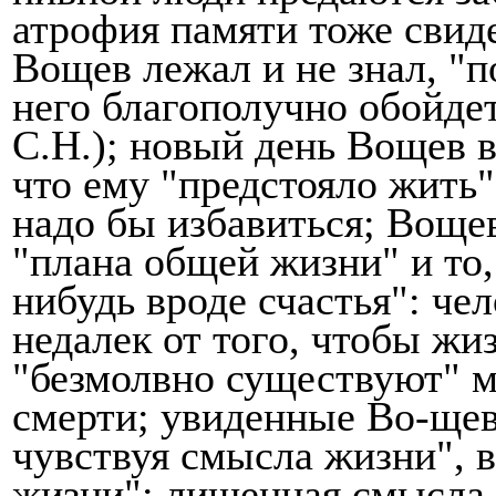
атрофия памяти тоже свиде
Вощев лежал и не знал, "п
него
благополучно обойдет
С.Н.);
новый день Вощев 
что ему
"предстояло жить
надо бы избавиться; Вощев
"плана общей жизни"
и то
нибудь вроде счастья":
чел
недалек от того, чтобы жи
"безмолвно существуют"
м
смерти; увиденные Во-ще
чувствуя смысла жизни",
жизни":
лишенная смысла 