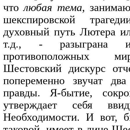
что
любая тема
, занима
шекспировской трагед
духовный путь Лютера ил
т.д., - разыграна 
противоположных миро
Шестовский дискурс отч
попеременно звучат два
правды. Я-бытие, сокро
утверждает себя вви
Необходимости. И вот, б
таковой, имеет в лице Ше