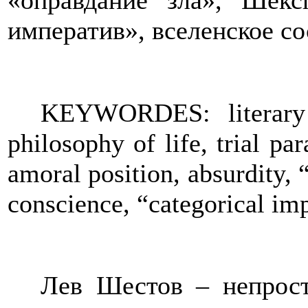
«оправдание зла», Шексп
императив», вселенское со
KEYWORDES: literary c
philosophy of life, trial par
amoral position, absurdity, “
conscience, “categorical im
Лев Шестов – непрост