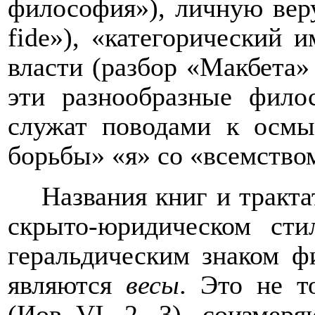
философия»), личную веру
fide
»), «категорический 
власти (разбор «Макбета» 
эти разнообразные фил
служат поводами к осмы
борьбы» «я» со «всемство
Названия книг и тракт
скрыто-юридическом ст
геральдическим знаком 
являются
весы
. Это не т
(Иов
VI
, 2, 3), соизмер