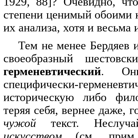
1929, 88]? Очевидно, ч
степени ценимый обоими к
их анализа, хотя и весьм
Тем не менее Бердяев 
своеобразный шестовс
герменевтический
. Он
специфически-герменев
историческую либо фил
теряя себя, вернее даже, 
чужой
текст. Неслучай
искусством
(см. прим.