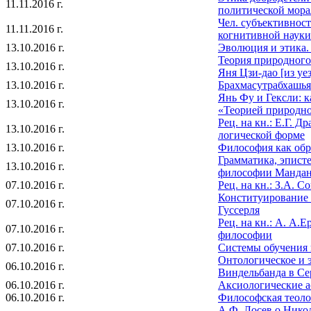
11.11.2016 г.
политической мора
Чел. субъективнос
11.11.2016 г.
когнитивной науки
13.10.2016 г.
Эволюция и этика
Теория природного
13.10.2016 г.
Яня Цзи-дао [из уе
13.10.2016 г.
Брахмасутрабхашья 
Янь Фу и Гексли: к
13.10.2016 г.
«Теорией природно
Рец. на кн.: E.Г. 
13.10.2016 г.
логической форме
13.10.2016 г.
Философия как обр
Грамматика, эпист
13.10.2016 г.
философии Мандан
07.10.2016 г.
Рец. на кн.: З.А. 
Конституирование
07.10.2016 г.
Гуссерля
Рец. на кн.: А. А.
07.10.2016 г.
философии
07.10.2016 г.
Системы обучения 
Онтологическое и 
06.10.2016 г.
Виндельбанда в Се
06.10.2016 г.
Аксиологические а
06.10.2016 г.
Философская теоло
А.Ф. Лосев о Нико