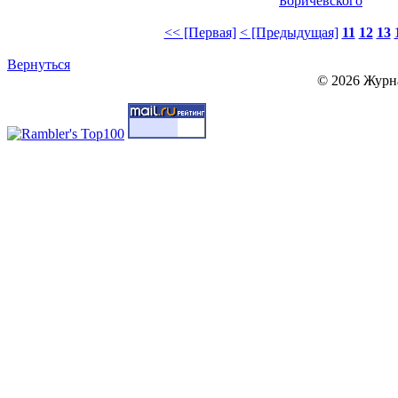
Боричевского
<< [Первая]
< [Предыдущая]
11
12
13
Вернуться
© 2026 Журн