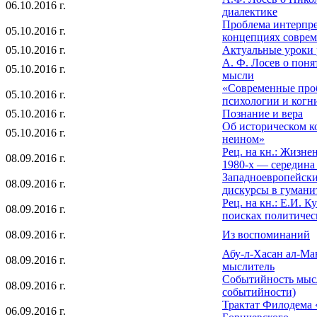
06.10.2016 г.
диалектике
Проблема интерпре
05.10.2016 г.
концепциях совре
05.10.2016 г.
Актуальные уроки р
А. Ф. Лосев о пон
05.10.2016 г.
мысли
«Современные про
05.10.2016 г.
психологии и когн
05.10.2016 г.
Познание и вера
Об историческом к
05.10.2016 г.
неином»
Рец. на кн.: Жизне
08.09.2016 г.
1980-х — середина 
Западноевропейски
08.09.2016 г.
дискурсы в гумани
Рец. на кн.: Е.И. 
08.09.2016 г.
поисках политичес
08.09.2016 г.
Из воспоминаний
Абу-л-Хасан ал-Ма
08.09.2016 г.
мыслитель
Событийность мысл
08.09.2016 г.
событийности)
Трактат Филодема 
06.09.2016 г.