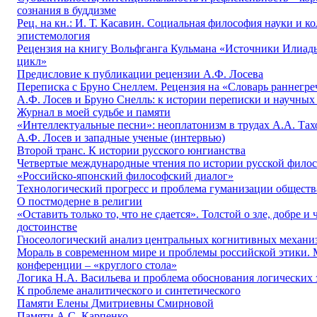
сознания в буддизме
Рец. на кн.: И. Т. Касавин. Социальная философия науки и к
эпистемология
Рецензия на книгу Вольфганга Кульмана «Источники Илиад
цикл»
Предисловие к публикации рецензии А.Ф. Лосева
Переписка с Бруно Снеллем. Рецензия на «Словарь раннегре
А.Ф. Лосев и Бруно Снелль: к истории переписки и научных
Журнал в моей судьбе и памяти
«Интеллектуальные песни»: неоплатонизм в трудах А.А. Тах
А.Ф. Лосев и западные ученые (интервью)
Второй транс. К истории русского юнгианства
Четвертые международные чтения по истории русской фило
«Российско-японский философский диалог»
Технологический прогресс и проблема гуманизации обществ
О постмодерне в религии
«Оставить только то, что не сдается». Толстой о зле, добре и
достоинстве
Гносеологический анализ центральных когнитивных механи
Мораль в современном мире и проблемы российской этики.
конференции – «круглого стола»
Логика Н.А. Васильева и проблема обоснования логических 
К проблеме аналитического и синтетического
Памяти Елены Дмитриевны Смирновой
Памяти А.С. Карпенко