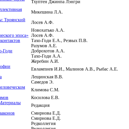
Тхуптен Джинпа Лэнгри
оллективная
Микешина Л.А.
ы: Троянский
Лосев А.Ф.
Новохатько А.А.
ческого эпоса»
Лосев А.Ф.
 контактов
Тахо-Годи Е.А., Резвых П.В.
Разумов А.Е.
о-Годи
Доброхотов А.А.
Тахо-Годи А.А.
Жеребин А.И.
софии
Евлампиев И.И., Малинов А.В., Рыбас А.Е.
а
Лещинская В.В.
Самедов Э.
 человеческом
Климова С.М.
змов
Косилова Е.В.
 Материалы
Редакция
законов
Смирнова Е.Д.
Смирнова Е.Д.
Редколлегия
Редколлегия