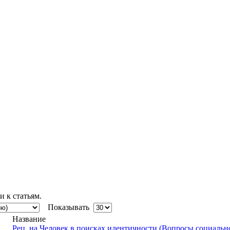
 к статьям.
Показывать
Название
Рец. на Человек в поисках идентичности (Вопросы социальн