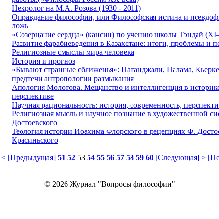
Некролог на М.А. Розова (1930 - 2011)
Оправдание философии, или Философская истина и псевдоф
ложь
«Созерцание сердца» (кансин) по учению школы Тэндай (XI–
Развитие фарабиеведения в Казахстане: итоги, проблемы и 
Религиозные смыслы мира человека
История и прогноз
«Бывают странные сближенья»: Патанджали, Палама, Кьерке
предтечи антропологии размыкания
Апология Молотова. Мещанство и интеллигенция в историк
перспективе
Научная рациональность: история, современность, перспект
Религиозная мысль и научное познание в художественной си
Достоевского
Теология истории Иоахима Флорского в рецепциях Ф. Достое
Красиньского
< [Предыдущая]
51
52
53
54
55
56
57
58
59
60
[Следующая] >
[По
© 2026 Журнал "Вопросы философии"