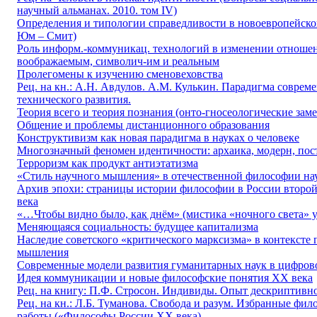
научный альманах. 2010. том IV)
Определения и типологии справедливости в новоевропейской
Юм – Смит)
Роль информ.-коммуникац. технологий в изменении отноше
воображаемым, символич-им и реальным
Пролегомены к изучению сменовеховства
Рец. на кн.: А.Н. Авдулов. А.М. Кулькин. Парадигма соврем
технического развития.
Теория всего и теория познания (онто-гносеологические заме
Общение и проблемы дистанционного образования
Конструктивизм как новая парадигма в науках о человеке
Многозначный феномен идентичности: архаика, модерн, по
Терроризм как продукт антиэтатизма
«Стиль научного мышления» в отечественной философии на
Архив эпохи: страницы истории философии в России втор
века
«…Чтобы видно было, как днём» (мистика «ночного света» у
Меняющаяся социальность: будущее капитализма
Наследие советского «критического марксизма» в контексте
мышления
Современные модели развития гуманитарных наук в цифров
Идея коммуникации и новые философские понятия ХХ века
Рец. на книгу: П.Ф. Стросон. Индивиды. Опыт дескриптивн
Рец. на кн.: Л.Б. Туманова. Свобода и разум. Избранные фил
работы.(«Философы России ХХ века)