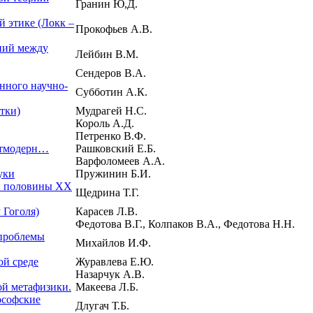
Гранин Ю,Д.
 этике (Локк –
Прокофьев А.В.
ний между
Лейбин В.М.
Сендеров В.А.
енного научно-
Субботин А.К.
тки)
Мудрагей Н.С.
Король А.Д.
Петренко В.Ф.
стмодерн…
Рашковский Е.Б.
Варфоломеев А.А.
уки
Пружинин Б.И.
ой половины ХХ
Щедрина Т.Г.
 Гоголя)
Карасев Л.В.
Федотова В.Г., Колпаков В.А., Федотова Н.Н.
 проблемы
Михайлов И.Ф.
ой среде
Журавлева Е.Ю.
Назарчук А.В.
ой метафизики.
Макеева Л.Б.
ософские
Длугач Т.Б.