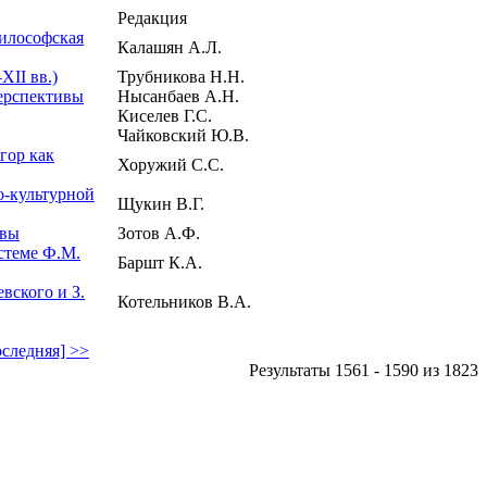
Редакция
илософская
Калашян А.Л.
XII вв.)
Трубникова Н.Н.
перспективы
Нысанбаев А.Н.
Киселев Г.С.
Чайковский Ю.В.
гор как
Хоружий С.С.
о-культурной
Щукин В.Г.
ивы
Зотов А.Ф.
стеме Ф.М.
Баршт К.А.
вского и З.
Котельников В.А.
следняя] >>
Результаты 1561 - 1590 из 1823