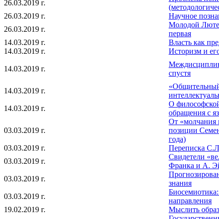
26.03.2019 г.
(методологиче
26.03.2019 г.
Научное позна
Молодой Лютер
26.03.2019 г.
первая
14.03.2019 г.
Власть как пр
14.03.2019 г.
Историзм и ег
Междисциплина
14.03.2019 г.
спустя
«Общительный 
14.03.2019 г.
интеллектуаль
О философской
14.03.2019 г.
обращения с я
От «молчания 
03.03.2019 г.
позиции Семен
года)
03.03.2019 г.
Переписка С.Л
Свидетели «ве
03.03.2019 г.
Франка и А. 
Прогнозирован
03.03.2019 г.
знания
Биосемиотика
03.03.2019 г.
направления
19.02.2019 г.
Мыслить образ
Государственн