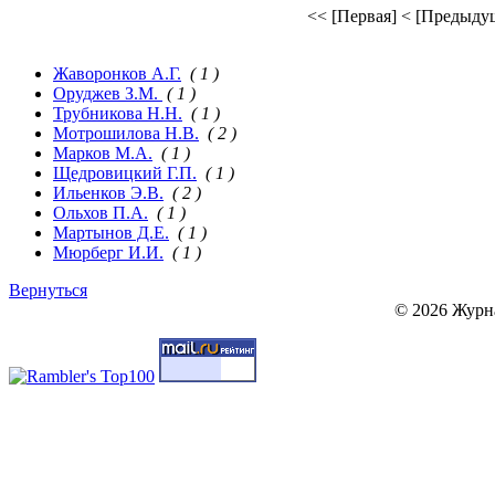
<< [Первая]
< [Предыду
Жаворонков А.Г.
( 1 )
Оруджев З.М.
( 1 )
Трубникова Н.Н.
( 1 )
Мотрошилова Н.В.
( 2 )
Марков М.А.
( 1 )
Щедровицкий Г.П.
( 1 )
Ильенков Э.В.
( 2 )
Ольхов П.А.
( 1 )
Мартынов Д.Е.
( 1 )
Мюрберг И.И.
( 1 )
Вернуться
© 2026 Журн