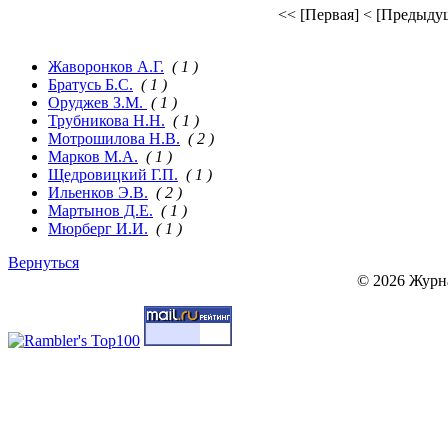
<< [Первая]
< [Предыду
Жаворонков А.Г.
( 1 )
Братусь Б.С.
( 1 )
Оруджев З.М.
( 1 )
Трубникова Н.Н.
( 1 )
Мотрошилова Н.В.
( 2 )
Марков М.А.
( 1 )
Щедровицкий Г.П.
( 1 )
Ильенков Э.В.
( 2 )
Мартынов Д.Е.
( 1 )
Мюрберг И.И.
( 1 )
Вернуться
© 2026 Журн