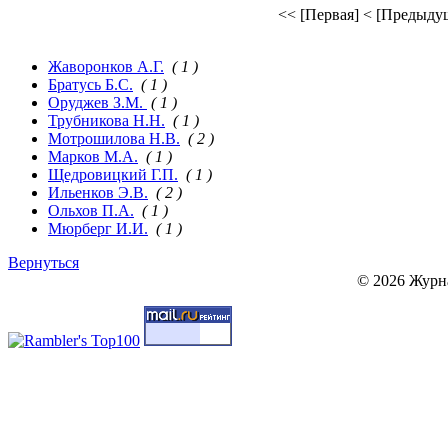
<< [Первая]
< [Предыду
Жаворонков А.Г.
( 1 )
Братусь Б.С.
( 1 )
Оруджев З.М.
( 1 )
Трубникова Н.Н.
( 1 )
Мотрошилова Н.В.
( 2 )
Марков М.А.
( 1 )
Щедровицкий Г.П.
( 1 )
Ильенков Э.В.
( 2 )
Ольхов П.А.
( 1 )
Мюрберг И.И.
( 1 )
Вернуться
© 2026 Журн