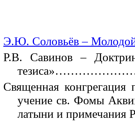
Э.Ю. Соловьёв – Молодо
Р.В. Савинов – Доктрин
тезиса»…………
Священная конгрегация 
учение св. Фомы Акви
латыни и примеч