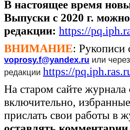
В настоящее время новы
Выпуски с 2020 г. можно
редакции:
https://pq.iph.r
ВНИМАНИЕ
: Рукописи
voprosy.f@yandex.ru
или чере
https://pq.iph.ras.
редакции
На старом сайте журнала 
включительно, избранные
прислать свои работы в 
оставлять комментарии 