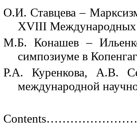
О.И. Ставцева – Марксиз
XVIII Международ
М.Б. Конашев – Ильенко
симпозиуме в 
Р.А. Куренкова, А.В. 
международной н
Contents
…………………