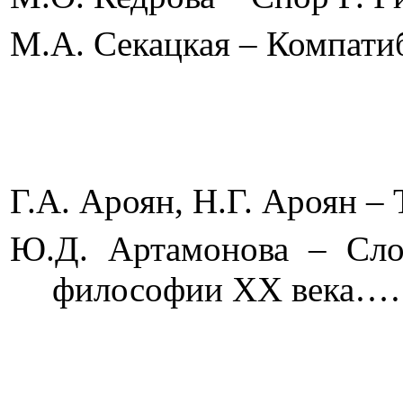
М.А. Секацкая – Компа
Г.А. Ароян, Н.Г. Аро
Ю.Д. Артамонова – Слож
философии
XX
век