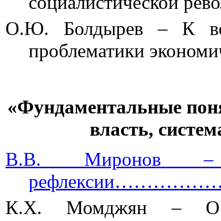
социалистическо
О.Ю. Болдырев – К во
проблематики экон
«Фундаментальные поня
власть, систе
В.В. Миронов – В
рефлексии…………
К.Х. Момджян –
О