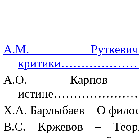
А.М. Рут
критики…………
А.О. Карпов
истине……………
Х.А. Барлыбаев – О
В.С. Кржевов – Теор