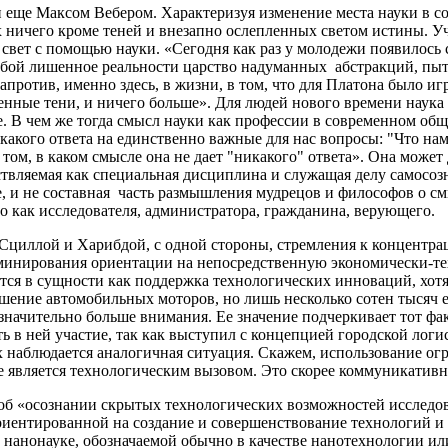
н еще Максом Вебером. Характеризуя изменение места науки в 
 ничего кроме теней и внезапно ослепленных светом истины. Уч
вет с помощью науки. «Сегодня как раз у молодежи появилось с
обой лишенное реальности царство надуманных абстракций, пы
против, именно здесь, в жизни, в том, что для Платона было иг
енные тени, и ничего больше». Для людей нового времени наука
де. В чем же тогда смысл науки как профессии в современном о
какого ответа на единственно важные для нас вопросы: "Что нам 
м, в каком смысле она не дает "никакого" ответа». Она может д
ествляемая как специальная дисциплина и служащая делу самосоз
 и не составная часть размышления мудрецов и философов о смыс
 как исследователя, администратора, гражданина, верующего.
Сциллой и Харибдой, с одной стороны, стремления к концентр
доминирования ориентации на непосредственную экономически-
тся в сущности как поддержка технологических инноваций, хот
шение автомобильных моторов, но лишь несколько сотен тысяч
значительно больше внимания. Ее значение подчеркивает тот фак
в ней участие, так как выступил с концепцией городской логи
х наблюдается аналогичная ситуация. Скажем, использование ог
е является технологическим вызовом. Это скорее коммуникатив
об «осознании скрытых технологических возможностей исследова
риентированной на создание и совершенствование технологий и
 в нанонауке, обозначаемой обычно в качестве нанотехнологии и