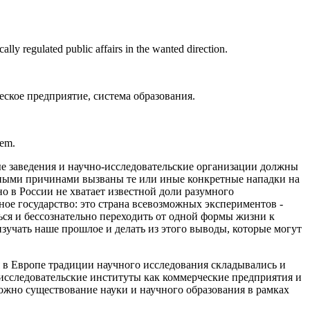
lly regulated public affairs in the wanted direction.
ское предприятие, система образования.
tem.
ые заведения и научно-исследовательские организации должны
ными причинами вызваны те или иные конкретные нападки на
но в России не хватает известной доли разумного
нное государство: это страна всевозможных экспериментов -
ться и бессознательно переходить от одной формы жизни к
 изучать наше прошлое и делать из этого выводы, которые могут
я в Европе традиции научного исследования складывались и
и исследовательские институты как коммерческие предприятия и
можно существование науки и научного образования в рамках