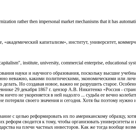
nization rather then impersonal market mechanisms that it has automatica
«академический капитализм», институт, университет, коммерче
talism", institute, university, commercial enterprise, educational sys
ования науки и научного образования, поскольку высшие учебн
енно неважно, какими политическими, экономическими или лич
но делать. Но создавая новое, важно не разрушить старое. Особен
внике 29 декабря 1867 г. цензор А.В. Никитенко «Россия - стра
 ничто не укореняется в ней надолго ... судьба ее вечно колеба
ю, не потеряли своего значения и сегодня. Хотя бы поэтому нужно
ование с целью реформировать их по американскому образцу, хот
тих реформ сводится к тому, чтобы организовать университеты 
дарства на плечи частных инвесторов. Как же тогда вообще воз