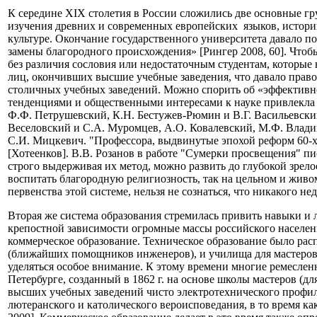
К середине XIX столетия в России сложились две основные гр
изучения древних и современных европейских языков, истори
культуре. Окончание государственного университета давало п
замены благородного происхождения» [Рингер 2008, 60]. Чтоб
без различия сословия или недостаточным студентам, которые
лиц, окончивших высшие учебные заведения, что давало право
столичных учебных заведений. Можно спорить об «эффективнос
тенденциями и общественными интересами к науке привлекла 
Ф.Ф. Петрушевский, К.Н. Бестужев-Рюмин и В.Г. Васильевский
Веселовский и С.А. Муромцев, А.О. Ковалевский, М.Ф. Владим
С.И. Мицкевич. "Профессора, выдвинутые эпохой реформ 60-х гг
[Хотеенков]. В.В. Розанов в работе "Сумерки просвещения" пи
строго выдерживая их метод, можно развить до глубокой зрел
воспитать благородную религиозность, так на цельном и живо
первенства этой системе, нельзя не сознаться, что никакого не
Вторая же система образования стремилась привить навыки и 
крепостной зависимости огромные массы российского населения
коммерческое образование. Техническое образование было ра
(ближайших помощников инженеров), и училища для мастеров,
уделяться особое внимание. К этому времени многие ремесле
Петербурге, созданный в 1862 г. на основе школы мастеров (д
высших учебных заведений чисто электротехнического профиля,
лютеранского и католического вероисповедания, в то время к