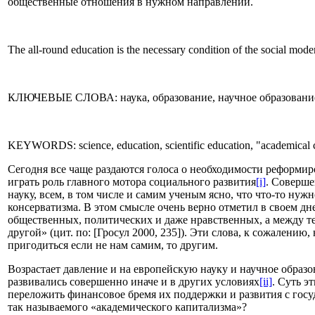
общественные отношения в нужном направлении.
The all-round education is the necessary condition of the social moder
КЛЮЧЕВЫЕ СЛОВА: наука, образование, научное образование, 
KEYWORDS: science, education, scientific education, "academical capi
Сегодня все чаще раздаются голоса о необходимости реформир
играть роль главного мотора социального развития
[i]
. Соверш
науку, всем, в том числе и самим ученым ясно, что что-то нуж
консерватизма. В этом смысле очень верно отметил в своем дне
общественных, политических и даже нравственных, а между тем
другой» (цит. по: [Гросул 2000, 235]). Эти слова, к сожалени
пригодиться если не нам самим, то другим.
Возрастает давление и на европейскую науку и научное образ
развивались совершенно иначе и в других условиях
[ii]
. Суть э
переложить финансовое бремя их поддержки и развития с госу
так называемого «академического капитализма»?