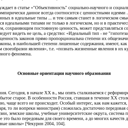
уждает в статье «"Объективность" социально-научного и социал
о эмпирически данное всегда соотносится с ценностными идеями 
ных в идеальные типы ... и тем самым станет в логическом смыс
я идеальными типами не только в логическом, но и в практическ
ным, сохраняющим постоянную ценность, может представляться 
едует видеть не цель, a cpeдство: «Идеальный тип - не "гипотез
и ценность законов прямо пропорциональна степени их общезначи
законы, в наибольшей степени лишенные содержания, имеют, ка
 своеобразии явления», т.е. «познать жизненные явления в их к
рного феномена.
Основные ориентации научного образования
ния. Сегодня, в начале ХХ в., мы опять сталкиваемся с реформи
абытое старое. В особенности Россия, ставшая в течение ХХ ст
ию, чаще всего не происходит. Особый интерес, как нам кажется,
аря, то ли вопреки министрам) сложилась достаточно передовая
зии, земские школы, учебные университетские округа, система п
се это было передовым для своего времени, а до многих качеств
вые школы» [Чекурин 2004, 104].