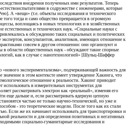
оследствия внедрения полученных ими результатов. Теперь
естествоиспытателями в содружестве с инженерами, которые
ю]. А «вещи» (т.е. объекты исследования и технического
ше того тогда и само общество превращается в огромную
цессы, воплощаясь в новых технологиях и в хозяйственных
 не естественных и технических наук. «Социальные науки с
 привлекались к обсуждению таких социальных и политических
е экспертов, консультантов, аналитиков, имеющих отношение к
практиками совсем в другом отношении: они организуют и
ты в области общественных наук - обсуждают такие спорные
ологий, как в случае с нанотехнологией» [Шульц-Шаффер
го «нового экспериментализма», подчеркивающей важность для
е значение в этом контексте имеет утверждение Хакинга, что
емологическое отношение к реальности. Хакинг приводит
ют использовать в измерительных инструментах для
оляет рассматривать электрон как «реальный», изменяя его
йти еще дальше и, если рассматривать ядерную цепную
становятся частью не только научно-технической, но уже и
собом - это теоретические модели. После того как их стали
тью. Если же их начинают использовать для транспортировки и
альной реальности и для определения позитивных и негативных
еобходимыми социально-гуманитарные исследования и