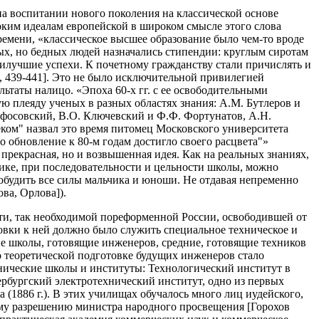
на воспитании нового поколения на классической основе
оким идеалам европейской в широком смысле этого слова
ремени, «классическое высшее образование было чем-то вроде
ых, но бедных людей назначались стипендии: круглым сиротам
аилучшие успехи. К почетному гражданству стали причислять и
, 439-441]. Это не было исключительной привилегией
ьтаты налицо. «Эпоха 60-х гг. с ее освободительными
 плеяду ученых в разных областях знания: А.М. Бутлеров и
ифосовский, В.О. Ключевский и Ф.Ф. Фортунатов, А.Н.
ком" назвал это время питомец Московского университета
о обновление к 80-м годам достигло своего расцвета"»
 прекрасная, но и возвышенная идея. Как на реальных знаниях,
тике, при последовательности и цельности школы, можно
обудить все силы мальчика и юноши. Не отдавая непременно
ова, Орлова]).
сти, так необходимой пореформенной России, освободившей от
товки к ней должно было служить специальное техническое и
е школы, готовящие инженеров, средние, готовящие техников
 теоретической подготовке будущих инженеров стало
нические школы и институты: Технологический институт в
тербургский электротехнический институт, одно из первых
(1886 г.). В этих училищах обучалось много лиц иудейского,
ному разрешению министра народного просвещения [Горохов