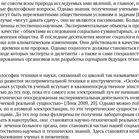
е совсем ясны природа исследуемых ими явлений, и главное, п
ные философские вопросы. Однако знания, полученные учеными-
огут быть нерелевантными общественным условиям и задачам [Ре
лучае «могут давать сдачу», они не являются пассивными. Боль
венны естественно-научным. Экспериментальные объекты и про
м качестве - объектами исследования социально-гуманитарных, а
зменения общества. В последние десятилетия многие социологи
етике или климатическим изменениям. Они действовали в качеств
ли времени или пророки. Однако социологи должны становиться 
ходе которых эксперты и дилетанты - а также и сами специалис
ированных организмов или разработка сценариев будущих техн
илософии техники и науки, связанный со школой так называемо
ко развития экспериментальной техники и инструментов. «Особо
ых устройств ученый вступает в квазинепосредственное эпист
тью до тех пор, пока его самого или электронный луч не начина
ехнически опосредованная экспериментальная деятельность позв
ческой реальной сущностью» [Ленк 2009, 20]. Однако можно по
, но и атомной электростанции, то эти теоретические сущности 
ицами. До тех пор пока фуллерены не получены лабораторным спо
ать в нанотрубки, они становятся научно-технической реальнос
ля лечения больного органа, они становятся частью нашей соци
стественно-научных и технических знаний. Здесь становятся н
бразование ученых и инженеров.