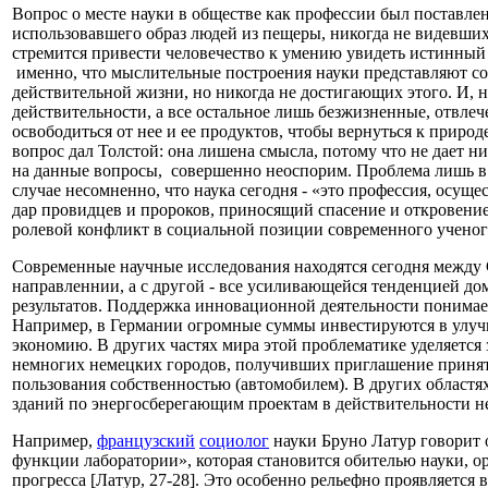
Вопрос о месте науки в обществе как профессии был поставле
использовавшего образ людей из пещеры, никогда не видевших
стремится привести человечество к умению увидеть истинный с
именно, что мыслительные построения науки представляют с
действительной жизни, но никогда не достигающих этого. И, на
действительности, а все остальное лишь безжизненные, отвлеч
освободиться от нее и ее продуктов, чтобы вернуться к приро
вопрос дал Толстой: она лишена смысла, потому что не дает ни
на данные вопросы, совершенно неоспорим. Проблема лишь в то
случае несомненно, что наука сегодня - «это профессия, осущ
дар провидцев и пророков, приносящий спасение и откровение,
ролевой конфликт в социальной позиции современного ученого
Современные научные исследования находятся сегодня между 
направленнии, а с другой - все усиливающейся тенденцией 
результатов. Поддержка инновационной деятельности понимае
Например, в Германии огромные суммы инвестируются в улуч
экономию. В других частях мира этой проблематике уделяется 
немногих немецких городов, получивших приглашение принять 
пользования собственностью (автомобилем). В других областя
зданий по энергосберегающим проектам в действительности н
Например,
французский
социолог
науки Бруно Латур говорит 
функции лаборатории», которая становится обителью науки, о
прогресса [Латур, 27-28]. Это особенно рельефно проявляется