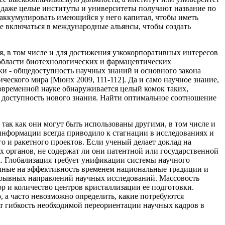
и даже целые институты и университеты получают название по
н аккумулировать имеющийся у него капитал, чтобы иметь
же включаться в международные альянсы, чтобы создать
, в том числе и для достижения узкокорпоративных интересов
 области биотехнологических и фармацевтических
ки - общедоступность научных знаний и основного закона
ческого мира [Мюнх 2009, 111-112]. Да и само научное знание,
современной науке обнаруживается целый комок таких,
ая доступность нового знания. Найти оптимальное соотношение
, так как они могут быть использованы другими, в том числе и
информации всегда приводило к стагнации в исследованиях и
о и ракетного проектов. Если ученый делает доклад на
 органов, не содержат ли они патентной или государственной
. Глобализация требует унификации системы научного
енные на эффективность временем национальные традиции и
рорывных направлений научных исследований. Массовость
р и количество центров кристаллизации ее подготовки.
 а часто невозможно определить, какие потребуются
ет гибкость необходимой переориентации научных кадров в