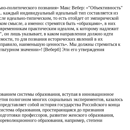
ьно-политического познания» Макс Вебер: «"Объективность"
... каждый индивидуальный идеальный тип составляется из
ле идеально-типическим, то есть отойдет от эмпирической
ом смысле, а именно: стремятся быть «образцами», в них
современникам практическим идеалом, к которому надлежит
а", он лишь указывает, в каком направлении должно идти
мости, то для познания исторических явлений в их
к правило, наименьшую ценность». Мы должны стремиться к
ультурном значении»! [Веберб] Эти его утверждения
рованием системы образования, вступая в инновационное
олетия полигоном многих социальных экспериментов, казалось
 представляет собой история государства Российского конца
 система образования, простирающаяся до признания
одготовки профессоров, развитие женского образования,
 дореволюционного образования, например, степени