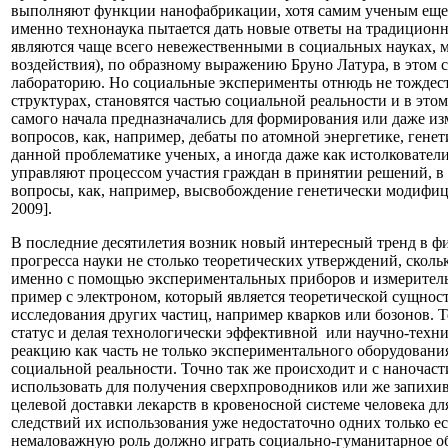
выполняют функции нанофабрикации, хотя самим ученым еще н
именно технонаука пытается дать новые ответы на традицион
являются чаще всего невежественными в социальных науках, м
воздействия), по образному выражению Бруно Латура, в этом с
лабораторию. Но социальные эксперименты отнюдь не тождест
структурах, становятся частью социальной реальности и в это
самого начала предназначались для формирования или даже и
вопросов, как, например, дебаты по атомной энергетике, ген
данной проблематике ученых, а иногда даже как истолковате
управляют процессом участия граждан в принятии решений, в 
вопросы, как, например, высвобождение генетически модифиц
2009].
В последние десятилетия возник новый интересный тренд в ф
прогресса науки не столько теоретических утверждений, сколь
именно с помощью экспериментальных приборов и измерительн
пример с электроном, который является теоретической сущнос
исследования других частиц, например кварков или бозонов. Т
статус и делая технологически эффективной или научно-техни
реакцию как часть не только экспериментального оборудования
социальной реальности. Точно так же происходит и с наночаст
использовать для получения сверхпроводников или же запихив
целевой доставки лекарств в кровеносной системе человека д
следствий их использования уже недостаточно одних только е
немаловажную роль должно играть социально-гуманитарное о