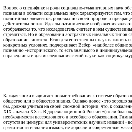
Вопрос о специфике и роли социально-гуманитарных наук обс
познания в области социальных наук характеризуется тем, чт
понятийных элементов, родовых по своей природе и превращен
действительности». Идеально-типические изображения являютс
отображается то, что исследователь считает в нем существен
стремиться. Но в образовании абстрактных идеальных типов сл
образование гипотез». Если для естественных наук важность 
конкретных условиях, подчеркивает Вебер, «наиболее общие 
познанию «исторического, то есть значимого в индивидуальном
справедливы и для исследования самой науки как социокульту
Каждая эпоха выдвигает новые требования к системе образова
общество или в общество знания. Однако новое - это хорошо з
бы, должна учиться на своей сложной истории, что, к сожален
XIX - начала XX в. В дореволюционной России «(то ли благод
необходимости всесословного и всеобщего образования. Гимна
отсутствие цензуры для университетских научных изданий - в
грамотности и знания языков, не доросли и современные массо