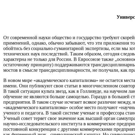
Универс
От современной науки общество и государство требуют скорей
применений, однако, обычно забывают, что эти приложения то
обойтись без социально-гуманитарной экспертизы, если мы хо
технических наук последствий. Таким образом, сегодня следов
характерна не только для России. В Евросоюзе также „основн
остаточному принципу) поддерживаются трансдисциплинарные
мостов в смысле трансдисциплинарности, не получали, как пр
В новом мире «академического капитализма» не остается места
имени. Они публикуют свои статьи в многочисленном соавторс
В такой ситуации культа звезд, как в Голливуде, на научном
обучение не являются больше самоцелью. Гораздо в большей с
предприятия. В таком случае исчезает всякое различие межд
«академического капитализма» особое место получают «научны
ученого и педагога. В такой системе ученые и профессора ста
Ученый совет теряет свое значение как высший орган самоуп
научно-исследовательского института в коммерческое предприя
постоянной конкуренции с другими коммерческими предприяти
как фирменный знак - символический капитал. Но символичес