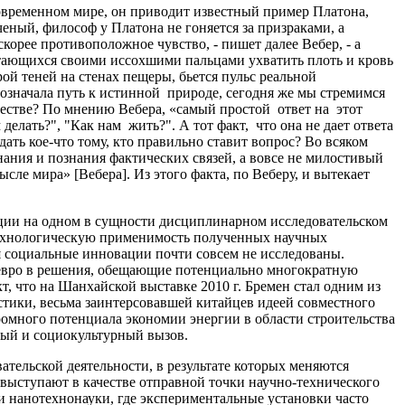
современном мире, он приводит известный пример Платона,
еный, философ у Платона не гоняется за призраками, а
корее противоположное чувство, - пишет далее Вебер, - а
тающихся своими иссохшими пальцами ухватить плоть и кровь
рой теней на стенах пещеры, бьется пульс реальной
 означала путь к истинной природе, сегодня же мы стремимся
бществе? По мнению Вебера, «самый простой ответ на этот
делать?", "Как нам жить?". А тот факт, что она не дает ответа
ать кое-что тому, кто правильно ставит вопрос? Во всяком
нания и познания фактических связей, а вовсе не милостивый
ле мира» [Вебера]. Из этого факта, по Веберу, и вытекает
ации на одном в сущности дисциплинарном исследовательском
технологическую применимость полученных научных
я социальные инновации почти совсем не исследованы.
 евро в решения, обещающие потенциально многократную
т, что на Шанхайской выставке 2010 г. Бремен стал одним из
стики, весьма заинтерсовавшей китайцев идеей совместного
ромного потенциала экономии энергии в области строительства
ный и социокультурный вызов.
тельской деятельности, в результате которых меняются
 выступают в качестве отправной точки научно-технического
ли нанотехнонауки, где экспериментальные установки часто