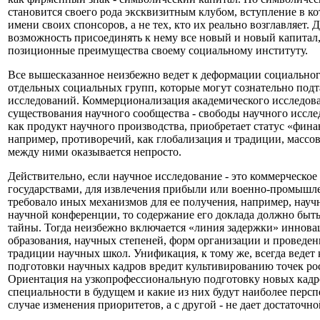
становится своего рода эксквизитным клубом, вступление в к
имени своих спонсоров, а не тех, кто их реально возглавляе
возможность присоединять к нему все новый и новый капитал, 
позиционные преимущества своему социальному институту.
Все вышесказанное неизбежно ведет к деформации социальног
отдельных социальных групп, которые могут сознательно подт
исследований. Коммерционализация академического исследован
существования научного сообщества - свободы научного исслед
как продукт научного производства, приобретает статус «фина
например, противоречий, как глобализация и традиции, массов
между ними оказывается непросто.
Действительно, если научное исследование - это коммерческое 
государствами, для извлечения прибыли или военно-промышле
требовало иных механизмов для ее получения, например, науч
научной конференции, то содержание его доклада должно быть
тайны. Тогда неизбежно включается «линия задержки» иннова
образования, научных степеней, форм организации и проведе
традиции научных школ. Унификация, к тому же, всегда ведет
подготовки научных кадров вредит культивированию точек рос
Ориентация на узкопрофессиональную подготовку новых кадров
специальности в будущем и какие из них будут наиболее перс
случае изменения приоритетов, а с другой - не дает достаточ