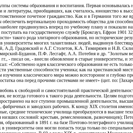
уппы системы образования и воспитания. Первая основывалась 
и и литературы, приобщавших, как считалось, юношество к выс
отомственное почетное гражданство. Как и в Германии того же в
ы обеспечить вертикальную проходимость общества для способн
 наиболее продвинулись вперед по учебному плану и показали н
 поступать на государственную службу [Брокгауз, Ефрон 1901 32
ти» такого рода элитарного образования, но исторические резул
в университеты многих талантливых людей, выдвинув блестящую
, А.Д. Градовский и А.Г. Столетов, К.А. Тимирязев и Н.В. Скл
ирский-Буданов, П.Ф. Лесгафт, А.А. Потебня и др. "Золотым ве
., - писал он, - внесли обновление в старые университеты, и эт
сал: «Собственно идея классического образования не есть только
ости умственные способности ученика; как на христианской мис
м изучении классического мира можно всесторонне и глубоко пр
достатка она перед прочими системами не имеет» (цит. по: [Захар
любовь к свободной и самостоятельной практической деятельно
, не всегда готового к такого рода деятельности. Целям подго
спространено на все ступени промышленной деятельности, высши
 фабричных и заводских рабочих. К концу XIX столетия именно
нные, средние технические училища преобразуются в высшие тех
ля низших сословий: крестьян, ремесленников, разночинцев); Пе
 образованный в 1891 г. на базе Почтово-телеграфного училища 
ак в университеты они могли попасть тогда только по специаль