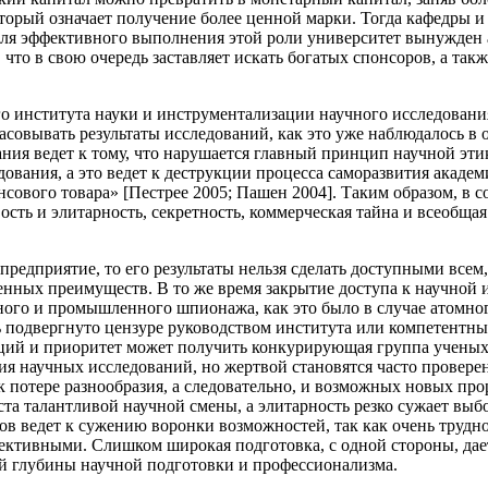
оторый означает получение более ценной марки. Тогда кафедры 
т. Для эффективного выполнения этой роли университет вынужде
что в свою очередь заставляет искать богатых спонсоров, а так
о института науки и инструментализации научного исследования
асовывать результаты исследований, как это уже наблюдалось в
ия ведет к тому, что нарушается главный принцип научной эти
ования, а это ведет к деструкции процесса саморазвития академи
нсового товара» [Пестрее 2005; Пашен 2004]. Таким образом, в 
ость и элитарность, секретность, коммерческая тайна и всеобщ
предприятие, то его результаты нельзя сделать доступными всем
нных преимуществ. В то же время закрытие доступа к научной 
ного и промышленного шпионажа, как это было в случае атомног
 подвергнуто цензуре руководством института или компетентных
ций и приоритет может получить конкурирующая группа ученых
ния научных исследований, но жертвой становятся часто провер
 к потере разнообразия, а следовательно, и возможных новых п
та талантливой научной смены, а элитарность резко сужает выбо
 ведет к сужению воронки возможностей, так как очень трудно,
пективными. Слишком широкая подготовка, с одной стороны, да
ной глубины научной подготовки и профессионализма.