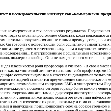
итет и исследовательский институт как «коммерческие пред
ших коммерческих и технологических результатов. Подчеркивая
лько тогда становятся достоянием общества, когда воплощаютс
тим не только получить связанные с ними преимущества, но и из
ало бы говорить о возрастающей роли социально-гуманитарных н
ое внимание уделяется естественно-научным и научно-техничес
 исследования... Интегрированные с социальными естественно-
авило, поддержки вообще. Они не находят своего места и в нац
 и для классической роли профессора и ученого. «В своей масс
тве как на «поточной линии» и называют себя профессорами Га
 ландшафте остаются видимыми в качестве индивидуумов только 
тепени их задачей становится преумножение символического и м
у, например, автомобильным концерном БМВ и университетом Л
е менеджеры», поскольку сегодня гораздо более важно умение 
новятся «торговыми» агентами, а директора институтов и ректор
равления и становится контролирующим органом типа наблюдате
тие означает изменение их роли, поскольку и сами они становят
ями и вынуждены позиционировать себя на образовательном и и
кий капитал можно превратить в монетарный капитал, заняв бол