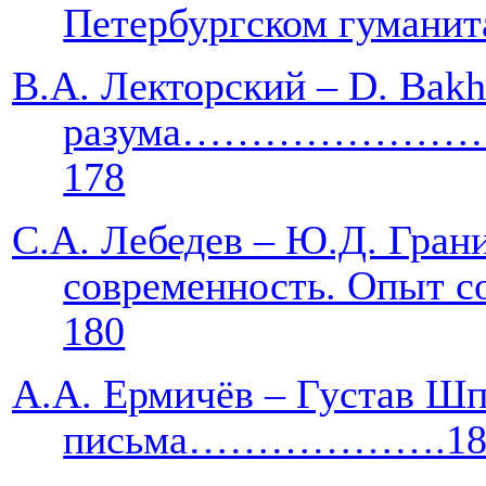
Петербургском гумани
В.А. Лекторский –
D
.
Bakh
разума……………
178
С.А. Лебедев – Ю.Д. Грани
современность. Опы
180
А.А. Ермичёв – Густав Шп
письма……………….18