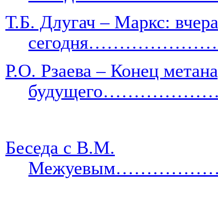
Т.Б. Длугач – Маркс: вчера
сегодня……………
Р.О. Рзаева – Конец метан
будущего………
Беседа с В.М.
Межуевым…………