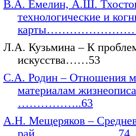
В.А. Емелин, А.Ш. Тхосто
технологические и ког
карты………………
Л.А. Кузьмина – К пробле
искусства……53
С.А. Родин – Отношения м
материалам жизнеописа
……………..63
А.Н. Мещеряков – Среднев
рай………………….74