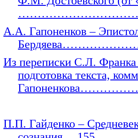
Ф.М. Достоевского (от
……………………………
А.А. Гапоненков – Эписто
Бердяева…………………
Из переписки С.Л. Франка 
подготовка текста, ком
Гапоненкова………
П.П. Гайденко – Средневе
сознания….155