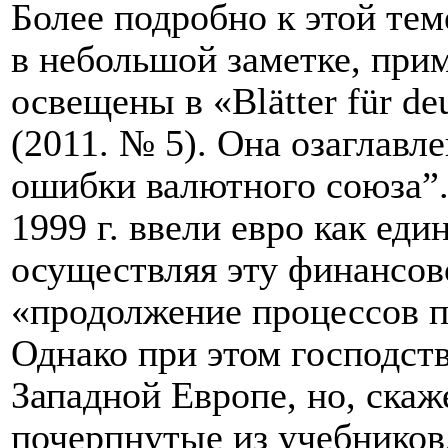
Более подробно к этой тем
в небольшой заметке, при
освещены в «
Bl
ä
tter
f
ü
r
de
(2011. № 5). Она озаглавл
ошибки валютного союза”. 
1999 г. ввели евро как ед
осуществляя эту финансов
«продолжение процессов п
Однако при этом господств
Западной Европе, но, скаж
почерпнутые из учебников