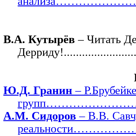
анализа…………
В.А. Кутырёв
– Читать Д
Дерриду!..........................
Ю.Д. Гранин
– Р.Брубейке
групп…………………
А.М. Сидоров
– В.В. Сав
реальности……………