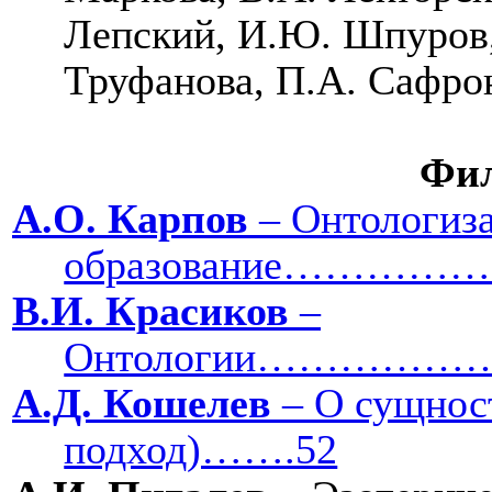
Лепский, И.Ю. Шпуров, 
Труфанова, П.А. Са
Фил
А.О. Карпов
– Онтологиза
образование………
В.И. Красиков
–
Онтологии………
А.Д. Кошелев
– О сущност
подход)…….52