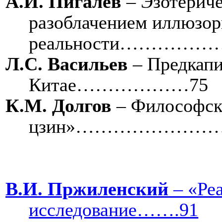
А.И. Пигалев
– Эзотериче
разоблачением иллюзор
реальности……
Л.С. Васильев
– Предкапи
Китае………………75
К.М. Долгов
– Философско
цзин»…………………………
В.И. Пржиленский
– «Реа
исследование…….91