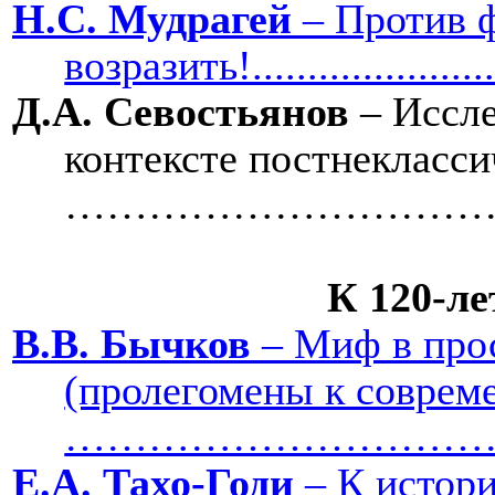
Н.С. Мудрагей
– Против 
возразить!.......................
Д.А. Севостьянов
– Иссл
контексте постнеклассиче
……………………………
К 120-ле
В.В. Бычков
– Миф в про
(пролегомены к соврем
……………………………
Е.А. Тахо-Годи
– К истори