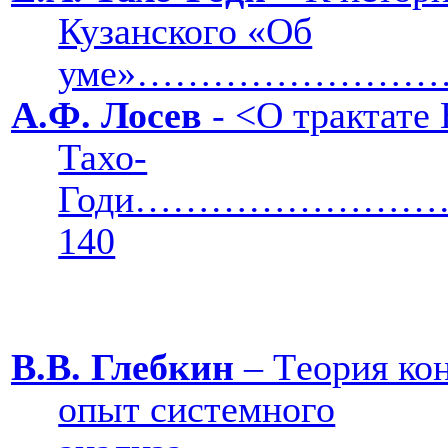
Кузанского «Об
уме»…………………
А.Ф. Лосев
- <О трактате
Тахо-
Годи………………
140
В.В. Глебкин
–
T
еория ко
опыт системного