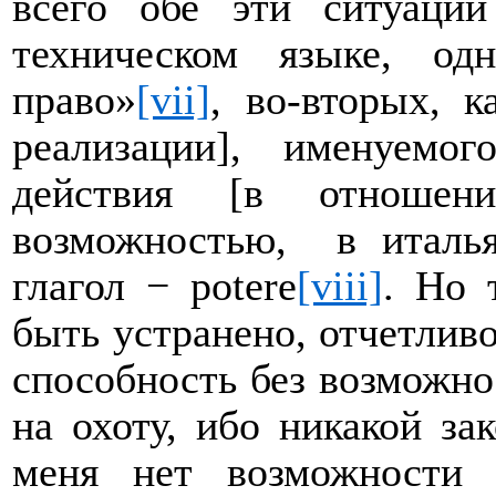
всего обе эти ситуаци
техническом языке, од
право»
[vii]
, во-вторых, 
реализации], именуемо
действия [в отношени
возможностью,
в италь
глагол −
potere
[viii]
. Но 
быть устранено, отчетливо
способность без возможно
на охоту, ибо никакой за
меня нет возможности 