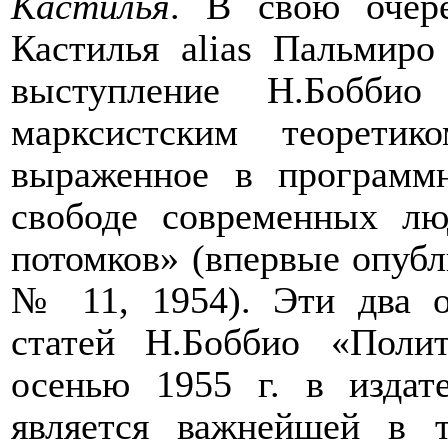
Кастилья
. В свою очере
Кастилья
alias
Пальмиро Т
выступление Н.Бобби
марксистским теорети
выраженное в программ
свободе современных лю
потомков» (впервые опубл
№ 11, 1954). Эти два о
статей Н.Боббио «Поли
осенью 1955 г. в издат
является важнейшей в т