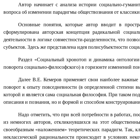
Автор начинает с анализа истории социально-гумани
вопроса об изменении парадигмы обществознания от классики 
Основные понятия, которые автор вводит в простра
сформулирована авторская концепция радикальной социал
деятельности в логике совместности-разделенности, что позв
субъектов. Здесь же представлена идея полисубъектности соци
Раздел «Социальный хронотоп и динамика онтологии»
поворота социально-философского) в горизонте изменений пон
Далее В.Е. Кемеров применяет свои наиболее важные 
поворот к опыту повседневности (в определенной степени в
которой и является сама социальная философия. При таком по
описания и познания, но и формой и способом конструировани
Надо отметить, что при всей потребности в работах, 
из немногих авторов, откликнувшихся на этот общественны
своеобразным «наложением» теоретических парадигм. Так, кл
неклассической рациональности происходит в условиях неко