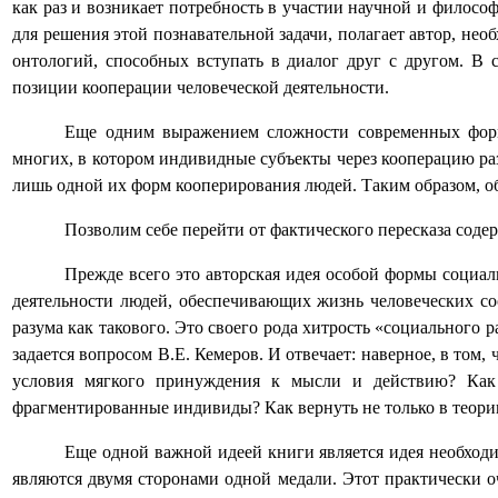
как раз и возникает потребность в участии научной и филосо
для решения этой познавательной задачи, полагает автор, не
онтологий, способных вступать в диалог друг с другом. В 
позиции кооперации человеческой деятельности.
Еще одним выражением сложности современных форм 
многих, в котором индивидные субъекты через кооперацию р
лишь одной их форм кооперирования людей. Таким образом, об
Позволим себе перейти от фактического пересказа соде
Прежде всего это авторская идея особой формы социал
деятельности людей, обеспечивающих жизнь человеческих соо
разума как такового. Это своего рода хитрость «социального 
задается вопросом В.Е. Кемеров. И отвечает: наверное, в том,
условия мягкого принуждения к мысли и действию? Как 
фрагментированные индивиды? Как вернуть не только в теорию
Еще одной важной идеей книги является идея необход
являются двумя сторонами одной медали. Этот практически 