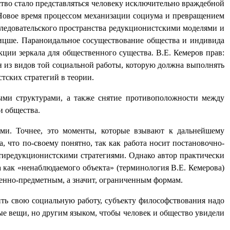
ство стало представляться человеку исключительно враждебной
в Новое время процессом механизации социума и превращением
следовательского пространства редукционистскими моделями и
Ницше. Параноидальное сосуществование общества и индивида
нкции зеркала для общественного существа. В.Е. Кемеров прав:
н из видов той социальной работы, которую должна выполнять
тских стратегий в теории.
ыми структурами, а также снятие противоположности между
и общества.
ми. Точнее, это моменты, которые взывают к дальнейшему
, что по-своему понятно, так как работа носит постановочно-
нтиредукционистскими стратегиями. Однако автор практически
а как «ненаблюдаемого объекта» (терминология В.Е. Кемерова)
венно-предметным, а значит, ограниченным формам.
ть свою социальную работу, субъекту философствования надо
ные вещи, но другим языком, чтобы человек и общество увидели