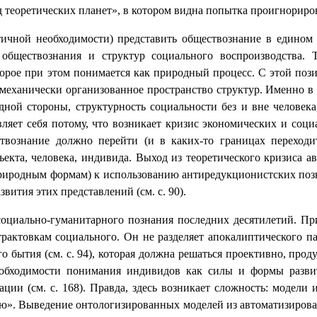
д теоретических планет», в котором видна попытка проигнориро
тичной необходимости) представить обществознание в едином
обществознания и структур социального воспроизводства. Т
рое при этом понимается как природный процесс. С этой позиц
 механически организованное пространство структур. Именно в
одной стороны, структурность социальности без и вне человек
вляет себя потому, что возникает кризис экономических и со
ствознание должно перейти (и в каких-то границах переходит
кта, человека, индивида. Выход из теоретического кризиса а
 природным формам) к использованию антиредукционистских поз
вития этих представлений (см. с. 90).
оциально-гуманитарного познания последних десятилетий. Пр
рактовкам социального. Он не разделяет апокалиптического па
го бытия (см. с. 94), которая должна решаться проективно, про
обходимости понимания индивидов как силы и формы развит
ции (см. с. 168). Правда, здесь возникает сложность: модел
ию». Выведение онтологизированных моделей из автоматизиров