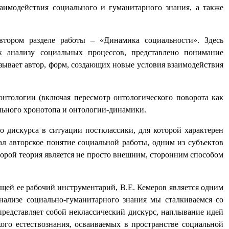
аимодействия социального и гуманитарного знания, а также
втором разделе работы – «Динамика социальности». Здесь
к анализу социальных процессов, представлено понимание
азывает автор, форм, создающих новые условия взаимодействия
нтологии (включая пересмотр онтологического поворота как
ального хронотопа и онтологии-динамики.
 дискурса в ситуации постклассики, для которой характерен
л авторское понятие социальной работы, одним из субъектов
торой теория является не просто внешним, сторонним способом
щей ее рабочий инструментарий, В.Е. Кемеров является одним
нализе социально-гуманитарного знания мы сталкиваемся со
представляет собой неклассический дискурс, наплывание идей
ого естествознания, осваиваемых в пространстве социальной