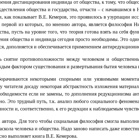
оения дистанцирования индивида от общества, к тому, что обще
ждествления общества и государства, отчасти – с начавшимся 
, как показывает В.Е. Кемеров, это проявилось в узурпации ис
 первой из которых, по мнению автора, является философия 
тва, пусть на уровне того, что теория готова взять на себя фу
дения общества и индивида сегодня просто необходимы. Это оди
тся, дополняется и обеспечивается применением антиредукционис
ть снятие противоположности между человеком и общественн
ждым фактором существования и развертывания бытия человека 
оборачиваются некоторыми спорными или уязвимыми момента
 читателя досаду некоторая абстрактность изложения материала
 необходимости если не замены, то дополнения редукционизма а
ано. Это трудный путь, т.к. анализ любого социального феномен
ности и, соответственно, к его редукции к наблюдаемым чувст
 автора. Для того чтобы социальная философия смогла выполни
аскола человека и общества. Надо заново написать даже извест
асно выполняет книга В.Е. Кемерова.