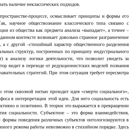
вать наличие неклассических подходов.
 пространстве-процессе, осмысливает принципы и формы его
ак, научное обществознание классического типа связано с
ии из общества как предмета анализа «выпадает», а точнее –
 данном контексте возникает довольно странное разграничение
а, а с другой –стихийный характер общественного разделения
циальных структур, построенных по принципу индустриального
) к анализу логики деятельности, что позволит увидеть за
втор видит в переходе от редукционистских моделей познания
навательных стратегий. При этом ситуация требует пересмотра
и этом сквозной нитью проходит идея «смерти социального»,
фоса в интерпретации этой идеи. Для него социальность есть
дуктивно и позитивно. В теории это выражается в превращении
ия социальности. Субъектное – это форма взаимодействия,
и и формы поведения различных субъектов онтологизируются в
анного режима работы невозможно в стихийном порядке. Здесь