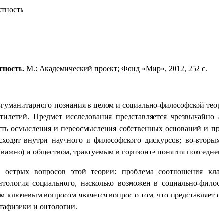
ктность
тность.
М.: Академический проект; Фонд «Мир», 2012, 252 с.
-гуманитарного познания в целом и социально-философской теор
ятилетий. Предмет исследования представляется чрезвычайно
сть осмысления и переосмысления собственных оснований и пр
исходят внутри научного и философского дискурсов; во-вторы
ь важно) и обществом, трактуемым в горизонте понятия повседне
 острых вопросов этой теории: проблема соотношения кла
 онтология социального, насколько возможен в социально-фил
 ключевым вопросом является вопрос о том, что представляет 
тафизики и онтологии.