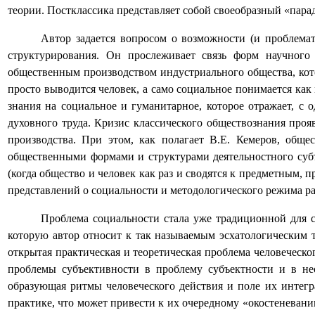
теории. Постклассика представляет собой своеобразный «пара
Автор задается вопросом о возможности (и проблема
структурирования. Он прослеживает связь форм научного 
общественным производством индустриального общества, кото
просто выводится человек, а само социальное понимается как
знания на социальное и гуманитарное, которое отражает, с 
духовного труда. Кризис классического обществознания проя
производства. При этом, как полагает В.Е. Кемеров, обще
общественными формами и структурами деятельностного субъе
(когда общество и человек как раз и сводятся к предметным,
представлений о социальности и методологического режима раз
Проблема социальности стала уже традиционной для с
которую автор относит к так называемым эсхатологическим т
открытая практическая и теоретическая проблема человеческо
проблемы субъективности в проблему субъектности и в не
образующая ритмы человеческого действия и поле их интегра
практике, что может привести к их очередному «окостеневан