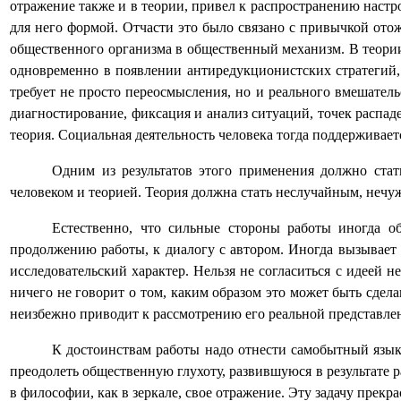
отражение также и в теории, привел к распространению настр
для него формой. Отчасти это было связано с привычкой ото
общественного организма в общественный механизм. В теории
одновременно в появлении антиредукционистских стратегий,
требует не просто переосмысления, но и реального вмешательс
диагностирование, фиксация и анализ ситуаций, точек распа
теория. Социальная деятельность человека тогда поддерживае
Одним из результатов этого применения должно ста
человеком и теорией. Теория должна стать неслучайным, нечу
Естественно, что сильные стороны работы иногда 
продолжению работы, к диалогу с автором. Иногда вызывает у
исследовательский характер. Нельзя не согласиться с идеей
ничего не говорит о том, каким образом это может быть сдел
неизбежно приводит к рассмотрению его реальной представлен
К достоинствам работы надо отнести самобытный язык
преодолеть общественную глухоту, развившуюся в результате р
в философии, как в зеркале, свое отражение. Эту задачу прекр