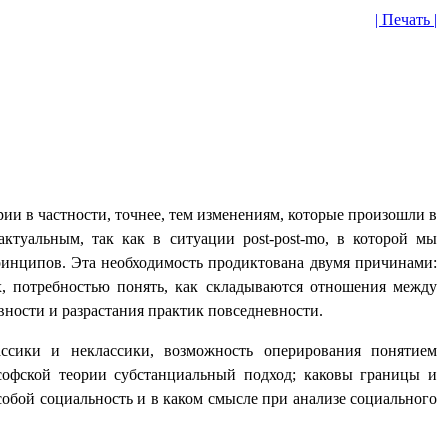
| Печать |
ии в частности, точнее, тем изменениям, которые произошли в
 актуальным, так как в ситуации
post
-
post
-
mo
, в которой мы
инципов. Эта необходимость продиктована двумя причинами:
х, потребностью понять, как складываются отношения между
вности и разрастания практик повседневности.
ссики и неклассики, возможность оперирования понятием
ософской теории субстанциальный подход; каковы границы и
собой социальность и в каком смысле при анализе социального