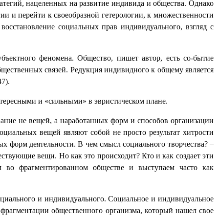
ратегий, нацеленных на развитие индивида и общества. Однако
гии и перейти к своеобразной гетерологии, к множественности
 восстановление социальных прав индивидуального, взгляд с
ъектного феномена. Общество, пишет автор, есть со-бытие
щественных связей. Редукция индивидного к общему является
7).
нтересными и «сильными» в эвристическом плане.
вание не вещей, а наработанных форм и способов организации
социальных вещей являют собой не просто результат хитрости
ных форм деятельности. В чем смысл социального творчества? –
ществующие вещи. Но как это происходит? Кто и как создает эти
м во фрагментированном обществе и выступаем часто как
оциального и индивидуального. Социальное и индивидуальное
 фрагментации общественного организма, который нашел свое