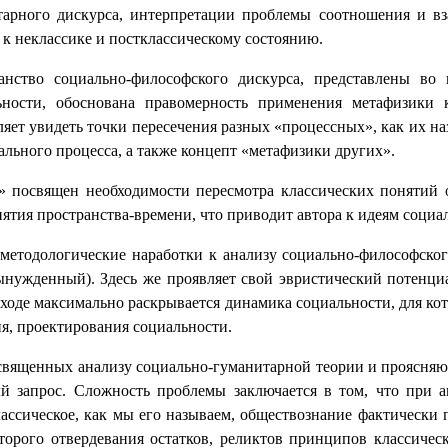
тарного дискурса, интерпретации проблемы соотношения и вз
к неклассике и постклассическому состоянию.
нство социально-философского дискурса, представлены во 
ьности, обоснована правомерность применения метафизики 
оляет увидеть точки пересечения разных «процессных», как их н
ального процесса, а также концепт «метафизики других».
 посвящен необходимости пересмотра классических понятий о
ятия пространства-времени, что приводит автора к идеям соци
методологические наработки к анализу социально-философского
ынужденный). Здесь же проявляет свой эвристический потенциа
дходе максимально раскрывается динамика социальности, для ко
я, проектирования социальности.
посвященных анализу социально-гуманитарной теории и проясняю
й запрос. Сложность проблемы заключается в том, что при а
ассическое, как мы его называем, обществознание фактически 
торого отвердевания остатков, реликтов принципов классическ