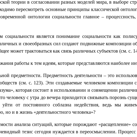
фской теории в согласовании разных моделей мира, в выборе ст
обходимо пересмотреть основные принципы классической онтоло
современной онтологии социальности главное – процессность,
социальности является понимание социальности как полисуб
азличных и своеобразных сил создают подвижные композиции об
щее может трактоваться как связь
различных субъектов (см. с. 14
ржания работы к тем идеям, которые представляются наиболее и
ьной предметности. Предметность деятельности – это использо
бществ (см. с. 123). Эти создаваемые человеком композиции 
разума», которая состоит в использовании и совмещении различ
 что человеку с утра до вечера приходится связывать порознь су
уйти от постоянного соблазна недействия, ведь мы живе
, но и в жизнь «деятельностного человека»?
имости анализа ситуаций, которые порождают «расщепление» с
очевидный тезис сегодня нуждается в переосмыслении. Процесс