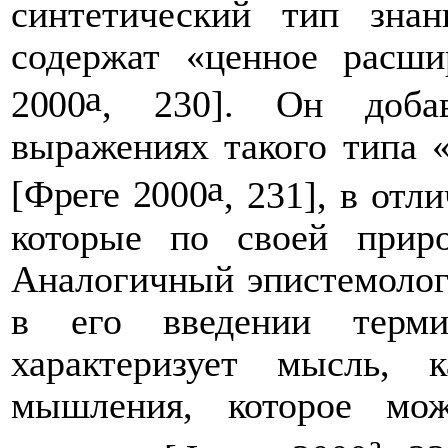
синтетический тип знан
содержат «ценное расши
a
2000
, 230]. Он добав
выражениях такого типа 
a
[
Фреге 2000
, 231], в от
которые по своей при
Аналогичный эпистемолог
в его введении терм
характеризует мысль, 
мышления, которое мо
a