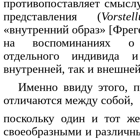
противо
пост
авл
я
е
т
смыслу
представления (
Vorstel
«внутренний образ» [Фреге
на воспоминаниях о 
отдельного индивида 
внутренней, так и внешней
Име
нно
ввид
у
этого, 
отличаются между
собой,
п
о
скольку
один и тот ж
своеобразными и различны