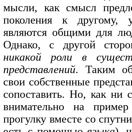
мысли,
как
смысл предл
поколения к другому, 
являются общими для люд
Однако
, с другой стор
никакой роли в сущест
представлений
. Таким о
свои собственные предста
с
о
п
о
ставить. Но, как ни 
внимательно на прим
прогулку вместе со спутн
есть с помощью
языка
), 