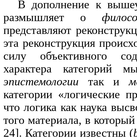
В дополнение к
вышеу
размышляет о
филос
представляют реконструк
эта реконструкция происх
силу объективного со
характера категорий м
эпистемологии
так и
м
категории «логические п
что логика как наука вы
того материала, в которы
24].
Категории известны (