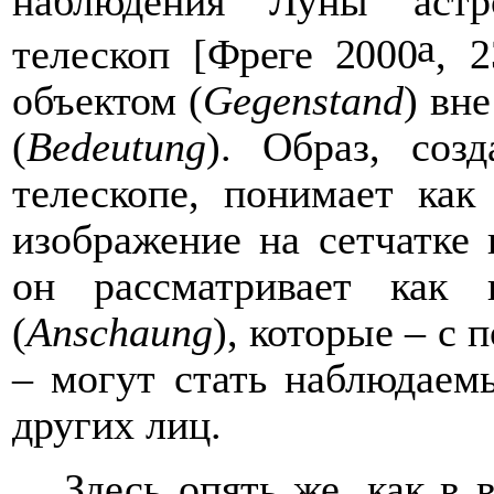
наблюдения Луны астр
a
телескоп [
Фреге 2000
, 
объектом (
Gegenstand
) вн
(
Bedeutung
). Образ, соз
телескопе,
понимает
ка
изображение на сетчатке
он рассматривает как 
(
Anschaung
), которые – с
– могут стать наблюдаем
других лиц.
Здесь опять же, как в