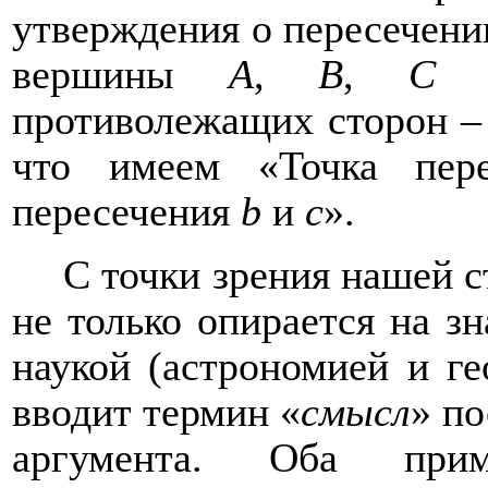
утверждения о пересечен
вершины
A
,
B
,
C
тр
противолежащих сторон – 
что имеем «Точка пер
пересечения
b
и
c
».
С точки зрения нашей с
не только опирается на з
наукой (астрономией и ге
вводит термин «
смысл
» п
аргумента. Оба прим