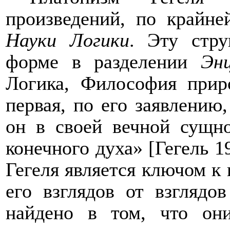
произведений, по крайне
Науки Логики
.
Эт
у стру
форме в разделении
Эн
Логика, Философия прир
первая, п
о
его заявлению
он в своей вечной сущн
конечного духа» [
Гегель
1
Гегеля является ключом к
его взглядов от взглядо
найдено в том, что он