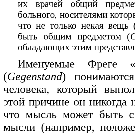
их врачей общий предме
больного, носителями кото
что не только некая вещь 
быть
общим предметом (
G
обладающих этим представл
Им
ен
у
емые
Фреге «
(
Gegenstand
)
понимаются
человека, который выпо
этой причине он никогда
что мысль может быть св
мысли (например, положе