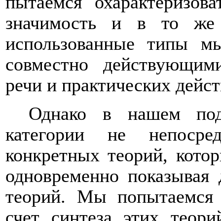
пытаемся охарактеризов
значимость и в то же 
использова
нные типы мы
со
вмест
но действующим
речи и практических дейст
Однако в нашем под
категории не непосре
конкретных теорий,
кото
одновременно
показы
в
ая 
теорий. Мы попытаемся 
счет синтеза этих теор