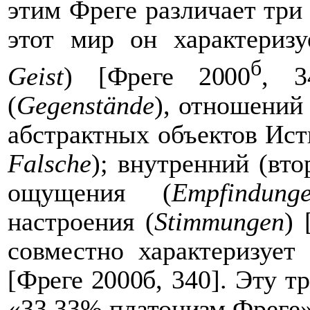
этим Фреге различает три 
этот мир он характериз
б
Geist
) [
Фреге 2000
, 3
(
Gegenstände
), отношений
абстрактных объектов Ист
Falsche
); внутренний (вто
ощущения (
Empfindung
настроения (
Stimmungen
) 
совместно характеризует
[
Фреге 2000
б, 340]. Эту 
«33,33% платонизм Фреге»