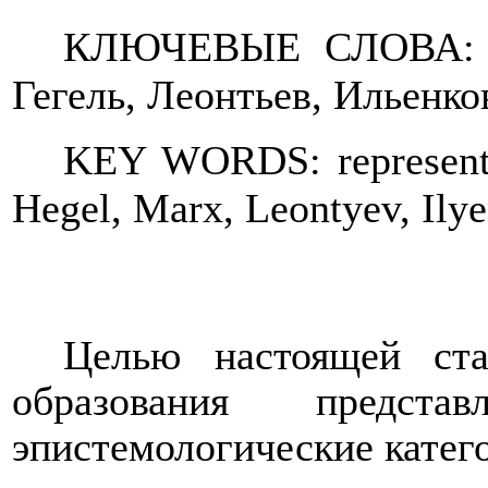
КЛЮЧЕВЫЕ СЛОВА:
Гегель,
Леонтьев,
Ильенко
KEY WORDS: representat
Hegel, Marx, Leontyev, Ily
Целью настоящей ста
о
бразовани
я предста
эпистемологические кате