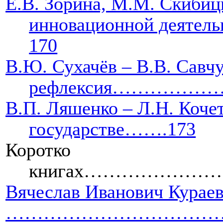
Е.В. Зорина, М.М. Скибиц
инновационной 
170
В.Ю. Сухачёв
– В.В. Савч
рефлексия……………
В.П. Ляшенко – Л.Н. Коче
государстве…….173
Ко
книгах……………
Вячеслав Иванович Кураев
………………………………