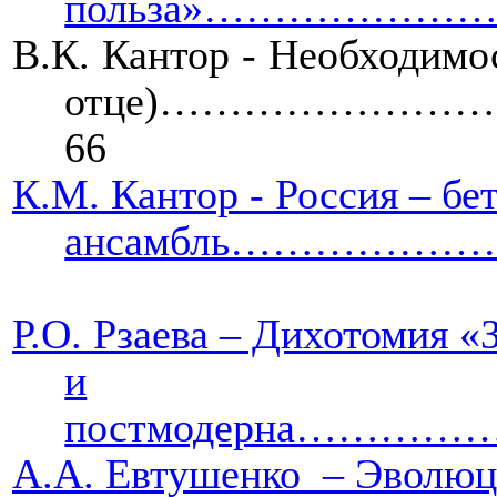
польза»…………………
В.К. Кантор - Необходимо
отце)………………
66
К.М. Кантор - Россия – бе
ансамбль……………
Р.О. Рзаева – Дихотомия «
и
постмодерна…
А.А. Евтушенко
– Эволюц