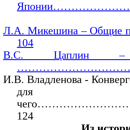
Японии…………………
Л.А. Микешина – Общие п
104
В.С. Цаплин –
………………………………
И.В. Владленова - Конверг
для
чего………………
124
Из истор