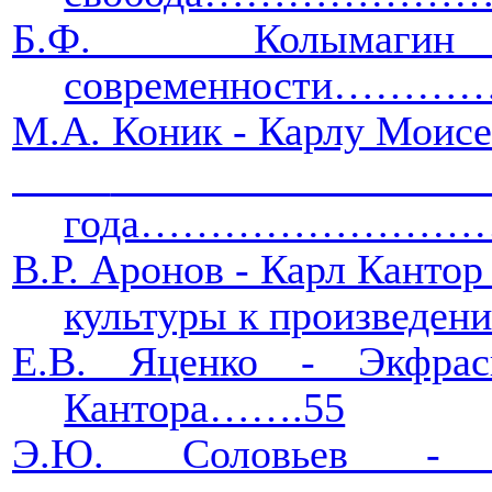
Б.Ф. Колымаг
современности…
М.А. Коник - Карлу Моисе
года…………………
В.Р. Аронов - Карл Канто
культуры к произ
Е.В. Яценко - Экфрас
Кантора…….55
Э.Ю. Соловьев - 