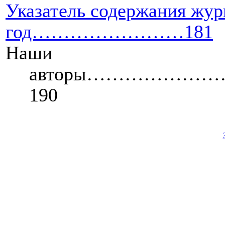
Указатель содержания жу
год……………………181
Наши
авторы……………
190