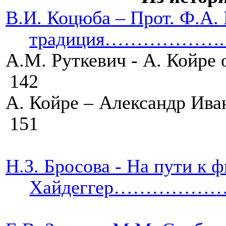
В.И. Коцюба – Прот. Ф.А.
традиция………………..
А.М. Руткевич - А. Ко
142
А. Койре – Алекса
151
Н.З. Бросова - На пути к 
Хайдеггер…………