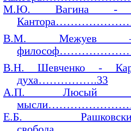
М.Ю. Вагина - Че
Кантора…………………
В.М. Межуев
философ……………
В.Н. Шевченко - Кар
духа…………….33
А.П. Люсый 
мысли…………………
Е.Б. Раш
свобода……………