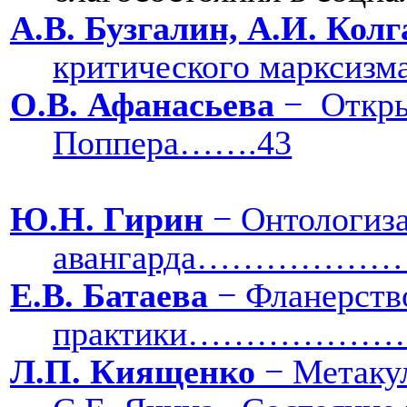
А.В. Бузгалин, А.И. Кол
критического 
О.В. Афанасьева
−
Откры
Поппера…….43
Ю.Н. Гирин
− Онтологиза
авангарда…………
Е.В. Батаева
− Фланерство
практики…………
Л.П. Киященко
− Метакул