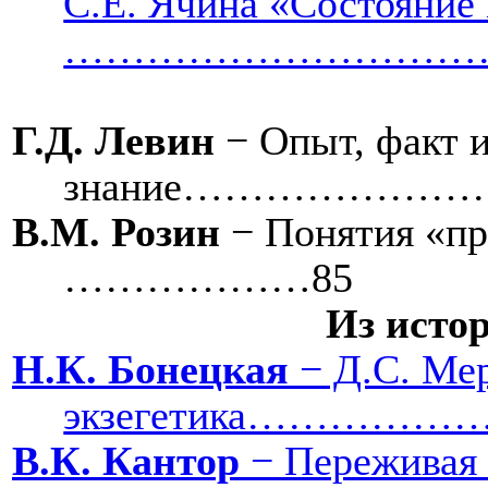
С.Е. Ячина «Состояние
……………………………
Г.Д. Левин
− Опыт, факт 
знание…………………
В.М. Розин
− Понятия «пр
………………85
Из исто
Н.К. Бонецкая
− Д.С. Мер
экзегетика…………
В.К. Кантор
− Переживая 