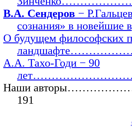
Зинченко…………………
В.А. Сендеров
− Р.Гальцев
сознания» в нов
О будущем философских п
ландшафте………
А.А. Тахо-Годи − 90
лет……………………
Наши авторы……
191