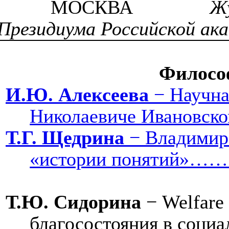
МОСКВА
Жу
Президиума Российской ака
Филосо
И.Ю. Алексеева
− Научна
Николаевиче Иван
Т.Г. Щедрина
− Владимир 
«истории поня
Т.Ю. Сидорина
−
Welfare
благосостояния 