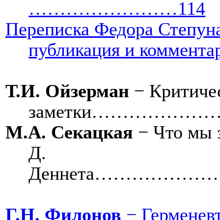
……………………114
Переписка Федора Степуна
публикация и ком
Т.И. Ойзерман
− Критиче
заметки………………
М.А. Секацкая
− Что мы 
Д.
Деннета…………
Г.Н. Филонов
− Герменевт