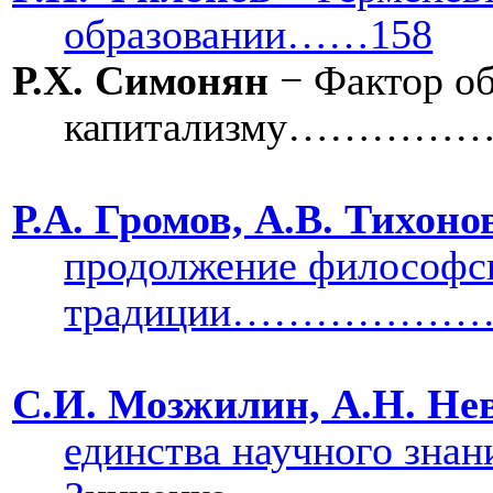
образовании……158
Р.Х. Симонян
− Фактор об
капитализму…
Р.А. Громов, А.В. Тихоно
продолжение философс
традиции…………
С.И. Мозжилин, А.Н. Не
единства научного зна