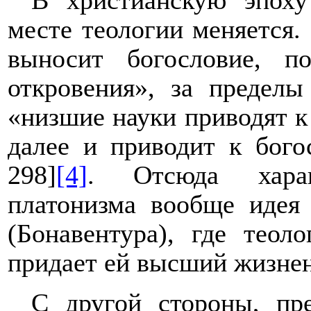
В христианскую эпоху
месте теологии меняется
выносит богословие, п
откровения», за предел
«низшие науки приводят к
далее и приводит к бого
298]
[4]
. Отсюда харак
платонизма вообще идея 
(Бонавентура), где теол
придает ей высший жизнен
С другой стороны, пр