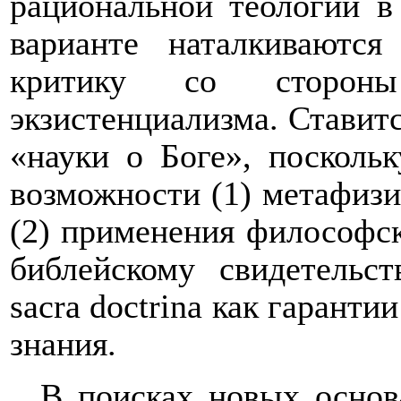
рациональной теологии в
варианте наталкиваютс
критику со сторон
экзистенциализма. Ставит
«науки о Боге», посколь
возможности (1) метафизич
(2) применения философск
библейскому свидетельст
sacra
doctrina
как гарантии
знания.
В поисках новых основ