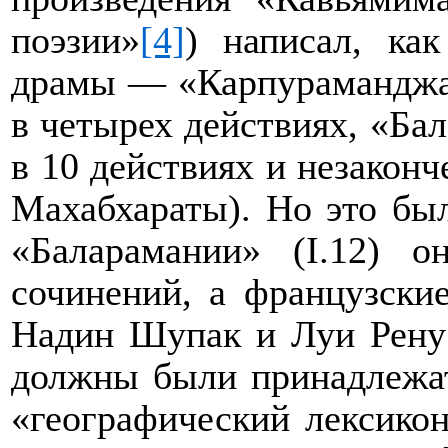
поэзии»
[4]
) написал, как
драмы — «Карпураманджа
в четырех действиях, «Ба
в 10 действиях и незакон
Махабхараты). Но это был
«Баларамании» (
I
.12) о
сочинений, а французски
Надин Шупак и Луи Рену 
должны были принадлежа
«географический лексикон