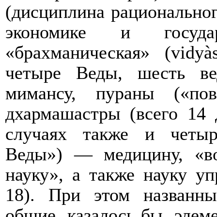
(дисциплина рациональног
экономике и госуда
«брахманическая» (
vidy
à
четыре Веды, шесть ве
мимансу, пураны («по
дхармашастры (всего 14
случаях также и четыр
Веды») — медицину, «в
науку», а также науку уп
18). При этом названны
общие, казалось бы, элем