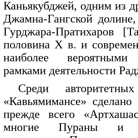
Каньякубджей, одним из д
Джамна-Гангской долине,
Гурджара-Пратихаров [Т
половина
X
в. и совреме
наиболее вероятными 
рамками деятельности Ра
Среди авторитетны
«Кавьямимансе» сделано 
прежде всего «Артхашас
многие Пураны и «М