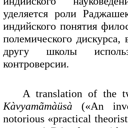
индийского науковеде
уделяется роли Раджаше
индийского понятия фило
полемического дискурса, 
другу школы использ
контроверсии.
A translation of the t
Kàvyamãmàüsà
(«An inv
notorious «practical theoris