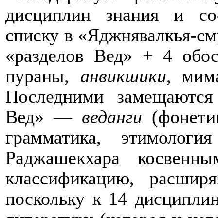
дисциплин знания и со
списку в «Яджнявалкья-смр
«разделов Вед» + 4 обо
пураны,
анвикшики
, мим
Последними замещаются
Вед» —
веданги
(фонети
грамматика, этимолог
Раджашекхара косвенн
классификацию, расшир
поскольку к 14 дисципли