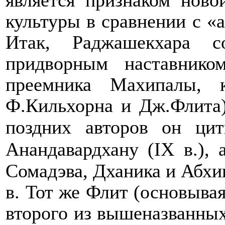
является признаком ново
культуры в сравнении с 
Итак, Раджашекхара 
придворным наставник
преемника Махипалы, 
Ф.Кильхорна и Дж.Флита)
поздних авторов он цит
Анандавардхану
(
IX
в.), 
Сомадэва, Дханика и Абхи
в. Тот же Флит (основывая
второго из вышеназванны