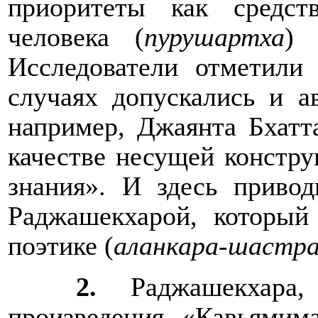
приоритеты как средс
человека (
пурушартха
) 
Исследователи отметили
случаях допускались и ав
например, Джаянта Бхатт
качестве несущей констру
знания». И здесь привод
Раджашекхарой, который
поэтике (
аланкара-шастр
2.
Раджашекхара,
произведения «Кавьямим