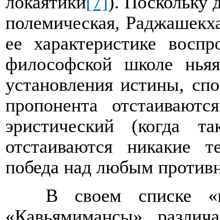
локаятики
[7]
). Поскольку 
полемическая, Раджашекха
ее характеристике воспр
философской школе нья
установления истины, спо
пропонента отстаиваютс
эристический (когда т
отстаиваются никакие т
победа над любым против
В своем списке «ш
«Кавьямимансы» различ