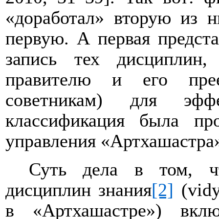
«доработал» вторую из н
первую. А первая предст
запись тех дисциплин
правителю и его прее
советникам) для эффе
классификация была пр
управления «Артхашастра»
Суть дела в том, ч
дисциплин знания
[2]
(
vid
в «Артхашастре») вк