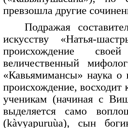
превзошла другие сочинени
Подражая составите
искусству «Натья-шаст
происхождение сво
величественный мифолог
«Кавьямимансы» наука о 
происхождение, восходит к
ученикам (начиная с Ви
выделяется само вопло
(
k
à
vyapuru
ù
a
), сын боги