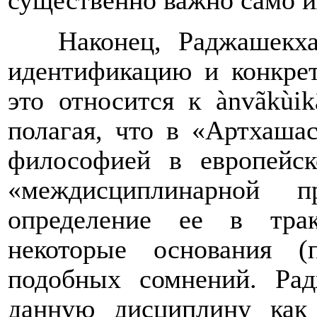
существенно важно само и
Наконец, Раджашекх
идентификацию и конкре
это относится к
à
nv
ã
k
ù
ik
полагая, что в «Артхашас
философией в европейск
«междисциплинарной п
определение ее в тра
некоторые основания (
подобных сомнений. Рад
данную дисциплину как 